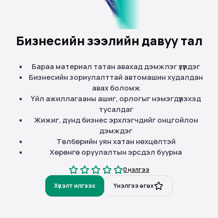
Бизнесийн зээлийн давуу тал
Бараа материал татан авахад дэмжлэг үзүүлдэг
Бизнесийн зориулалттай автомашин худалдан
авах боломж
Үйл ажиллагааны ашиг, орлогыг нэмэгдүүлэхэд
тусалдаг
Жижиг, дунд бизнес эрхлэгчдийг онцгойлон
дэмждэг
Төлбөрийн уян хатан нөхцөлтэй
Хөрөнгө оруулалтын эрсдэл буурна
0 үнэлгээ
Хүсэлт илгээх
Үнэлгээ өгөх