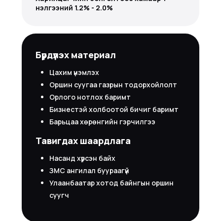
үнэлгээний 1.2% - 2.0%
Бүрдүүлэх материал
Цахим үнэмлэх
Оршин суугаа газрын тодорхойлолт
Орлого нотлох баримт
Бизнестэй холбоотой бичиг баримт
Барьцаа хөрөнгийн гэрчилгээ
Тавигдах шаардлага
Насанд хүрсэн байх
ЗМС ангилал буураагүй
Улаанбаатар хотод байнгын оршин
суугч