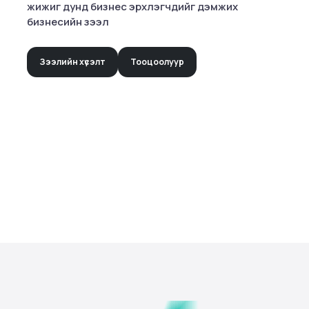
жижиг дунд бизнес эрхлэгчдийг дэмжих
бизнесийн зээл
Зээлийн хүсэлт
Тооцоолуур