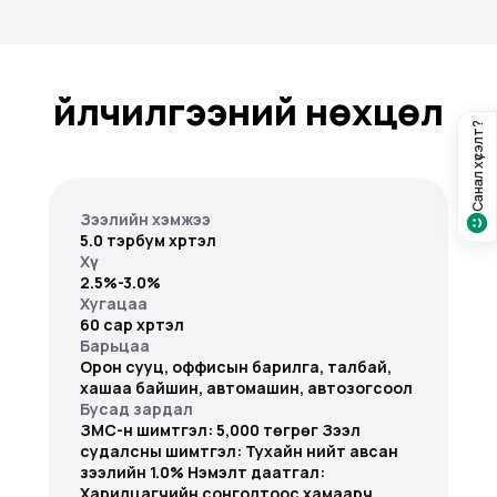
Үйлчилгээний нөхцөл
Санал хүсэлт?
Зээлийн хэмжээ
5.0 тэрбум хүртэл
Хүү
2.5%-3.0%
Хугацаа
60 сар хүртэл
Барьцаа
Орон сууц, оффисын барилга, талбай,
хашаа байшин, автомашин, автозогсоол
Бусад зардал
ЗМС-н шимтгэл: 5,000 төгрөг Зээл
судалсны шимтгэл: Тухайн нийт авсан
зээлийн 1.0% Нэмэлт даатгал:
Харилцагчийн сонголтоос хамаарч