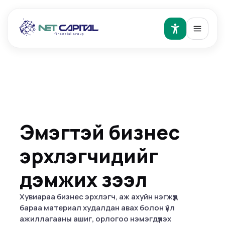
Эмэгтэй бизнес
эрхлэгчидийг
дэмжих зээл
Хувиараа бизнес эрхлэгч, аж ахуйн нэгжүүд
бараа материал худалдан авах болон үйл
ажиллагааны ашиг, орлогоо нэмэгдүүлэх