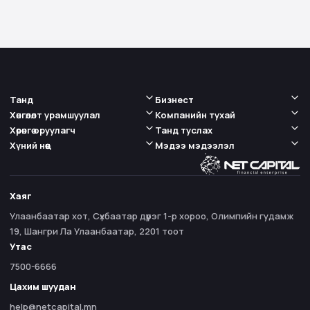
Танд
Бизнест
Хөнгөлөлт урамшуулал
Компанийн тухай
Хөрөнгө оруулагч
Танд туслах
Хүний нөөц
Мэдээ мэдээлэл
Хаяг
Улаанбаатар хот, Сүхбаатар дүүрэг 1-р хороо, Олимпийн гудамж
19, Шангри Ла Улаанбаатар, 2201 тоот
Утас
7500-6666
Цахим шуудан
help@netcapital.mn