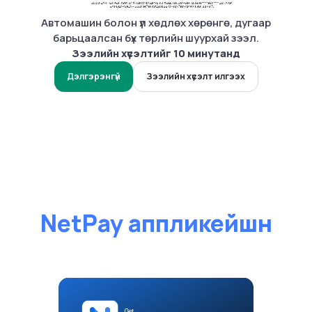
Автомашин болон үл хөдлөх хөрөнгө, дугаар
барьцаалсан бүх төрлийн шуурхай зээл.
Зээлийн хүсэлтийг 10 минутанд
Дэлгэрэнгүй
Зээлийн хүсэлт илгээх
NetPay аппликейшн