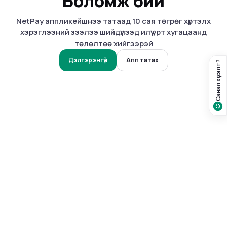
Боломж бий
NetPay аппликейшнээ татаад 10 сая төгрөг хүртэлх
хэрэглээний зээлээ шийдүүлээд илүү урт хугацаанд
төлөлтөө хийгээрэй
Дэлгэрэнгүй
Апп татах
Санал хүсэлт?