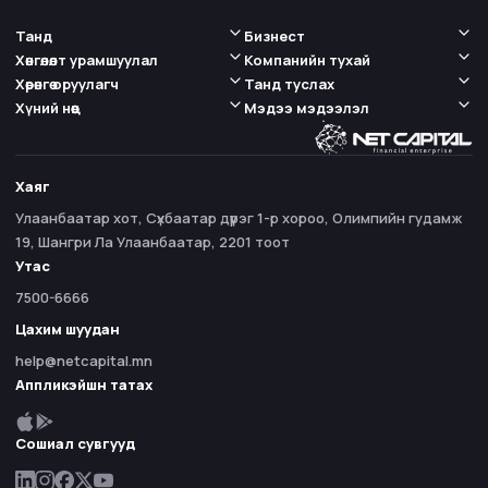
Танд
Бизнест
Хөнгөлөлт урамшуулал
Компанийн тухай
Хөрөнгө оруулагч
Танд туслах
Хүний нөөц
Мэдээ мэдээлэл
Хаяг
Улаанбаатар хот, Сүхбаатар дүүрэг 1-р хороо, Олимпийн гудамж
19, Шангри Ла Улаанбаатар, 2201 тоот
Утас
7500-6666
Цахим шуудан
help@netcapital.mn
Аппликэйшн татах
Сошиал сувгууд