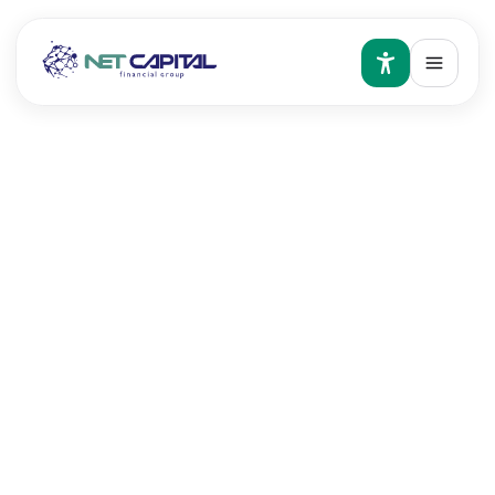
Бонд
Бонд гэдэг нь: Тогтмол орлоготой, эрсдэл
багатай үнэт цаас. Компанийн бондод хөрөнгө
оруулж байгаа нь тухайн компанид мөнгө
зээлж байна гэсэн үг ба үүний хариуд компани
ашигтай ажилласан эсэхээс үл хамааран
хөрөнгө оруулагчид үндсэн мөнгө болон хүүг
эргэн төлөлтийн хуваарийн дагуу төлдөг.