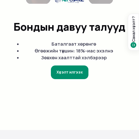
Санал хүсэлт?
Бондын давуу талууд
Баталгаат хөрөнгө
Өгөөжийн түвшин: 18%-иас эхэлнэ
Зөвхөн хаалттай хэлбэрээр
Хүсэлт илгээх