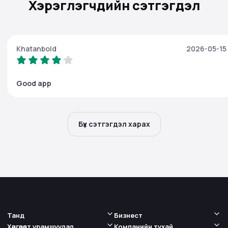
Хэрэглэгчдийн сэтгэгдэл
Khatanbold
2026-05-15
Good app
Бүх сэтгэгдэл харах
Танд
Бизнест
Хөнгөлөлт урамшуулал
Компанийн тухай