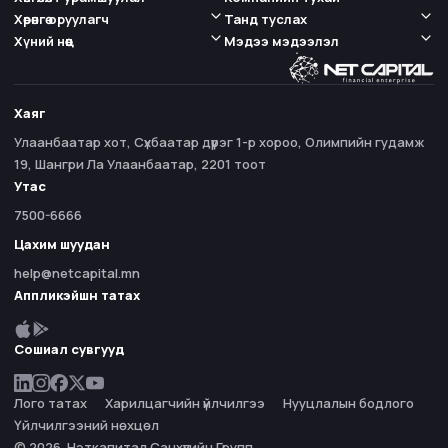
Хөрөнгө оруулагч
Танд туслах
Хүний нөөц
Мэдээ мэдээлэл
Хаяг
Улаанбаатар хот, Сүхбаатар дүүрэг 1-р хороо, Олимпийн гудамж
19, Шангри Ла Улаанбаатар, 2201 тоот
Утас
7500-6666
Цахим шуудан
help@netcapital.mn
Аппликэйшн татах
Сошиал сувгууд
Лого татах
Харилцагчийн үйлчилгээ
Нууцлалын бодлого
Үйлчилгээний нөхцөл
© 2026. Нэткапитал Санхүүгийн Групп