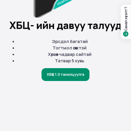
Санал хүсэлт?
ХБҮЦ- ийн давуу талууд
Эрсдэл багатай
Тогтмол өгөөжтэй
Хөрвөх чадвар сайтай
Татвар 5 хувь
ХБҮЦ 1.0 танилцуулга