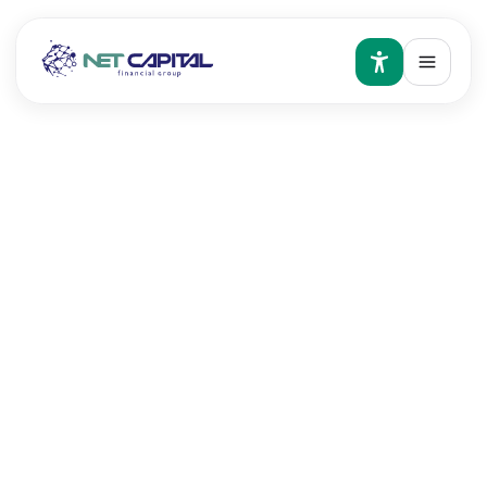
ХБҮЦ гэж юу вэ?
Хөрөнгөөр баталгаажсан үнэт цаас гэдэг нь
ирээдүйд тогтмол орлого бий болгох хамгийн
найдвартай, хэвийн зээлүүдийг багцалж,
хөндлөнгийн хуулийн фирм, санхүүгийн
байгууллага, андеррайтераар хянуулж, төлөгдөх
нь найдвартай гэсэн дүгнэлт гаргуулсны