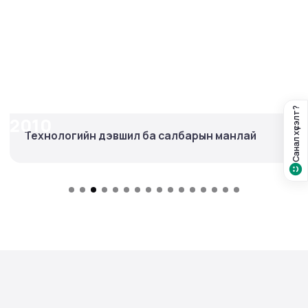
Санал хүсэлт?
2010
Технологийн дэвшил ба салбарын манлай