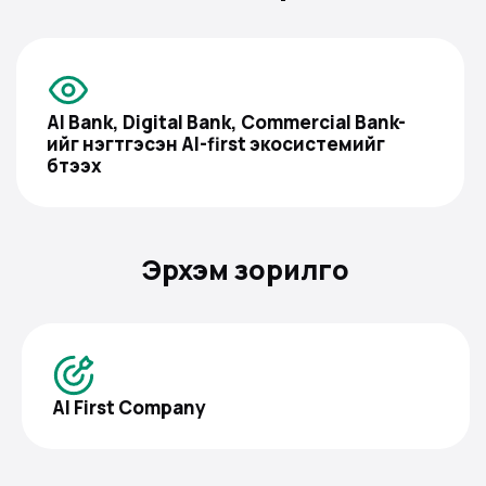
AI Bank, Digital Bank, Commercial Bank-
ийг нэгтгэсэн AI-first экосистемийг
бүтээх
Эрхэм зорилго
AI First Company