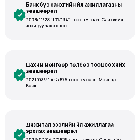
Банк бус санхүүгийн үйл ажиллагааны
зөвшөөрөл
2008/11/28 “101/134” тоот тушаал, Санхүүгийн
зохицуулах хороо
Цахим мөнгөөр төлбөр тооцоо хийх
зөвшөөрөл
2021/08/31 А-7/875 тоот тушаал, Монгол
Банк
Дижитал зээлийн үйл ажиллагаа
эрхлэх зөвшөөрөл
2023/07/04 7/2825 тоот тушаал, Санхүүгийн