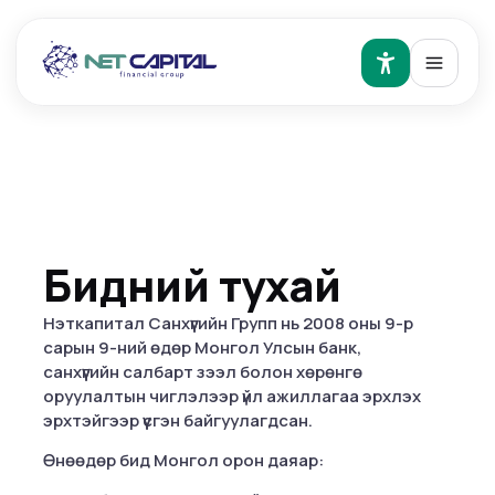
Бидний тухай
Нэткапитал Санхүүгийн Групп нь 2008 оны 9-р
сарын 9-ний өдөр Монгол Улсын банк,
санхүүгийн салбарт зээл болон хөрөнгө
оруулалтын чиглэлээр үйл ажиллагаа эрхлэх
эрхтэйгээр үүсгэн байгуулагдсан.
Өнөөдөр бид Монгол орон даяар: