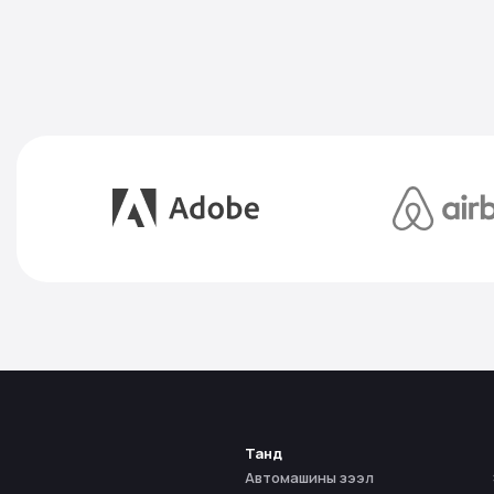
Танд
Автомашины зээл