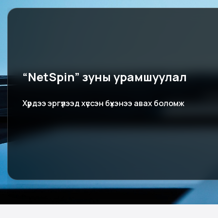
NetPay ашиглах бүрт "оноо" цугл
NetPay‑р шинэ бүртгэл үүсгэх, зээл авах, зээл төлөх
Netpoint оноо цугларна