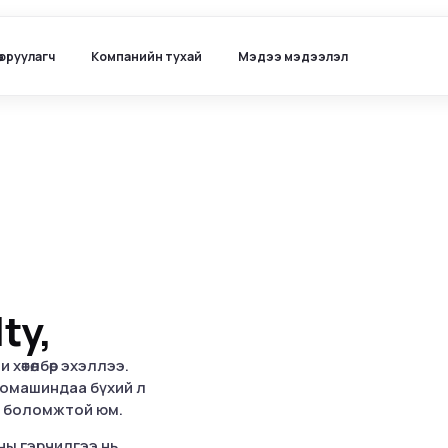
ө оруулагч
Компанийн тухай
Мэдээ мэдээлэл
ty,
өтөлбөр эхэллээ.
автомашиндаа бүхий л
ах боломжтой юм.
ны гэрчилгээ нь