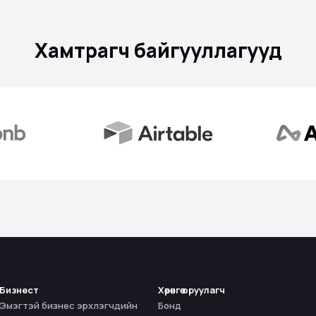
Хамтрагч байгууллагууд
Бизнест
Хөрөнгө оруулагч
Эмэгтэй бизнес эрхлэгчдийн
Бонд