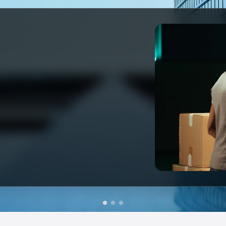
уулах
, үйлчилгээг худалдан авах бүрт