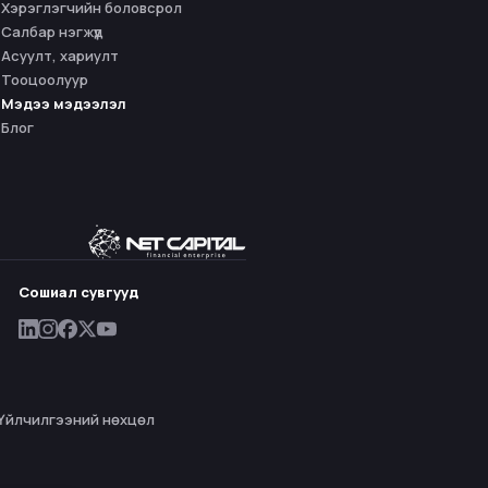
Хэрэглэгчийн боловсрол
Салбар нэгжүүд
Асуулт, хариулт
Тооцоолуур
Мэдээ мэдээлэл
Блог
Сошиал сувгууд
Үйлчилгээний нөхцөл