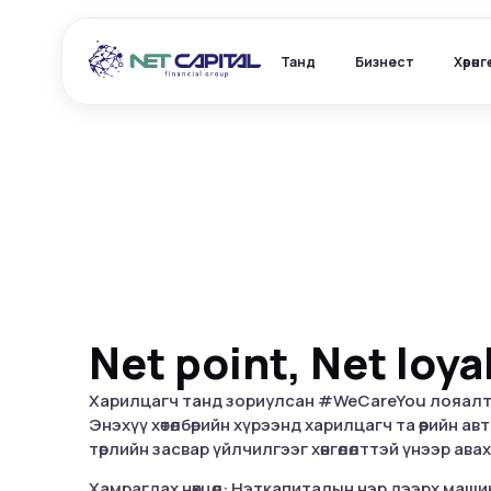
Танд
Бизнест
Хөрөнг
Net point, Net loyal
Харилцагч танд зориулсан #WeCareYou лояалти х
Энэхүү хөтөлбөрийн хүрээнд харилцагч та өөрийн 
төрлийн засвар үйлчилгээг хөнгөлөлттэй үнээр ав
Хамрагдах нөхцөл: Нэткапиталын нэр дээрх маши