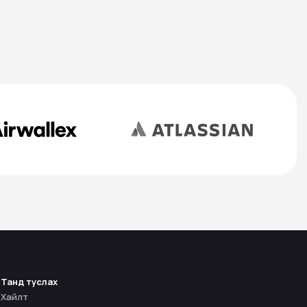
Танд туслах
Хайлт