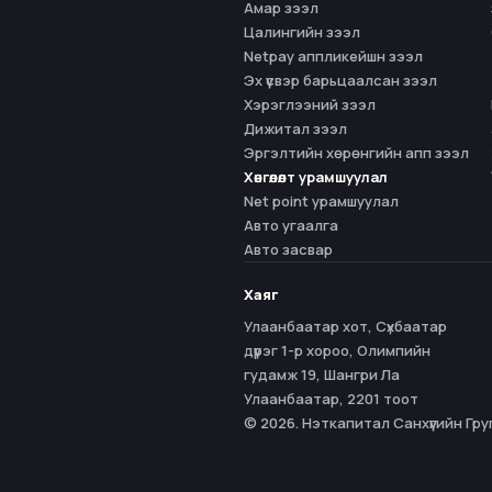
Амар зээл
Цалингийн зээл
Netpay аппликейшн зээл
Эх үүсвэр барьцаалсан зээл
Хэрэглээний зээл
Дижитал зээл
Эргэлтийн хөрөнгийн апп зээл
Хөнгөлөлт урамшуулал
Net point урамшуулал
Авто угаалга
Авто засвар
Хаяг
Улаанбаатар хот, Сүхбаатар
дүүрэг 1-р хороо, Олимпийн
гудамж 19, Шангри Ла
Улаанбаатар, 2201 тоот
© 2026. Нэткапитал Санхүүгийн Гру