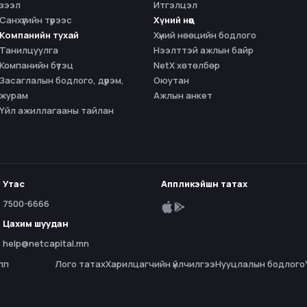
зээл
Итгэлцэл
Санхүүгийн түрээс
Хүний нөөц
Компанийн тухай
Хүний нөөцийн бодлого
Танилцуулга
Нээлттэй ажлын байр
Компанийн бүтэц
NetX хөтөлбөр
Засаглалын бодлого, дүрэм,
Оюутан
журам
Ажлын анкет
Үйл ажиллагааны тайлан
Утас
Аппликэйшн татах
7500-6666
Цахим шуудан
help@netcapital.mn
пп
Лого татах
Харилцагчийн үйлчилгээ
Нууцлалын бодлого