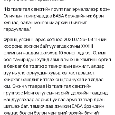
“Нэткапитал санхүүгийн групп гал эрмэлзлээр дүүрэн
Олимпын тамирчдадаа БАБА брэндийн иж бүрэн
хувцас, бэлэн мөнгөний эрхийн бичгийг
гардууллаа.”
Франц улсын Парис хотноо 2021.07.26- 08.11-ний
хооронд зохион байгуулагдах зуны XXXIII
олимпын наадам эхлэхэд 10 хоног үлдлээ. Олимп
бол тамирчдын хувьд замналынх нь хамгийн оргил
үе байдаг ба тэдгээр тамирчдын амжилт, алдар
цуу нь улс орнуудын хувьд хөгжил дэвшил,
хүчирхэг байдлыг илтгэх онцгой чухал үйл явдал
юм. Энэ ч утгаараа Нэткапитал санхүүгийн
группээс Монгол улсын нэрийг дэлхийн тавцанд
мандуулахаар зорьж буй гал эрмэлзлээр дүүрэн
шигшээ баг, тамирчдаа дэмжин БАБА брэндийн
хувцас болон бэлэн мөнгөний эрхийн бичгийг