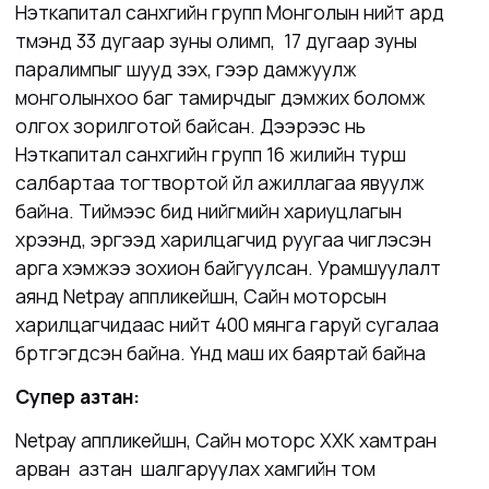
Нэткапитал санхүүгийн групп Монголын нийт ард
түмэнд 33 дугаар зуны олимп, 17 дугаар зуны
паралимпыг шууд үзэх, үүгээр дамжуулж
монголынхоо баг тамирчдыг дэмжих боломж
олгох зорилготой байсан. Дээрээс нь
Нэткапитал санхүүгийн групп 16 жилийн турш
салбартаа тогтвортой үйл ажиллагаа явуулж
байна. Тиймээс бид нийгмийн хариуцлагын
хүрээнд, эргээд харилцагчид руугаа чиглэсэн
арга хэмжээ зохион байгуулсан. Урамшуулалт
аянд Netpay аппликейшн, Сайн моторсын
харилцагчидаас нийт 400 мянга гаруй сугалаа
бүртгэгдсэн байна. Үүнд маш их баяртай байна
Супер азтан:
Netpay аппликейшн, Сайн моторс ХХК хамтран
арван азтан шалгаруулах хамгийн том