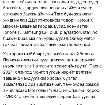
шагналтай аян зарлаж, шагналын эздэд өнөөдөр
бэлгийг нь гардууллаа. Аз од нь гийсэн супер
азтанаар Завхан аймгийн Төгс буян жавхлант
хийдийн лам Д.Цэрэнсодном тодорч, Jetour Х1
маркийн машинаа гардав. Бусад есөн азтан
Iphone 15, Samsung s24 plus, playstation, starlink,
huawei buds, мөнгөн урамшуулал, Galaxy watch
гэх мэт гайхалтай бэлгүүдийн эзэн болсон юм.
Хүн төрөлхтний баяр цэнгэлийн манлай болсон
Парисын олимпын шууд дамжуулалтын ерөнхий
ивээн тэтгэгч “Нэткапитал санхүүгийн групп” “Парис
2024” олимпод Монгол улсын нэрийг дэлхийн
тавцанд мандуулахаар зорьж буй гал
эрмэлзлээр дүүрэн шигшээ баг, тамирчдаа дэмжин
ажиллахаар Монголын Үндэсний Олимпын Хороо
- MNOC олимпын түншлэлийн гэрээг байгууллаа.