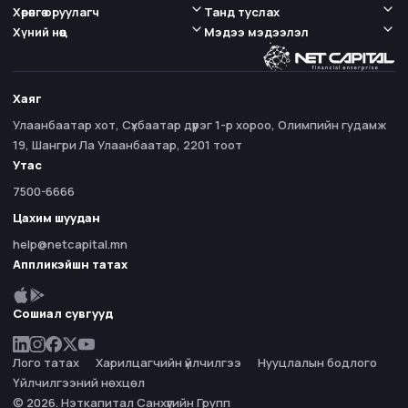
Хөрөнгө оруулагч
Танд туслах
Хүний нөөц
Мэдээ мэдээлэл
Хаяг
Улаанбаатар хот, Сүхбаатар дүүрэг 1-р хороо, Олимпийн гудамж
19, Шангри Ла Улаанбаатар, 2201 тоот
Утас
7500-6666
Цахим шуудан
help@netcapital.mn
Аппликэйшн татах
Сошиал сувгууд
Лого татах
Харилцагчийн үйлчилгээ
Нууцлалын бодлого
Үйлчилгээний нөхцөл
© 2026. Нэткапитал Санхүүгийн Групп