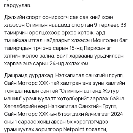
гардуулав.
Дэлхийн спорт сонирхогч сая сая хүний хүсэн
хүлээсэн Олимпын наадамд спортын 9 төрлөөр 33
тамирчин оролцохоор эрхээ хүртэж, ард
түмнийхээ итгэл найдварыг хүлээсэн Монголын баг
тамирчдын түрүүч энэ сарын 15-нд Парисын зүг
хүлгийн жолоо зална. Байт харвааны урьдчилсан
харваа энэ сарын 24-нд эхлэх юм.
Дашрамд дурдахад Нэткапитал санхүүгийн групп,
Сайн Моторс ХХК-тай хамтран энэ зуны хамгийн
том шагналын сантай “Олимпын азтанд Жэтур
машин” урамшуулалт хөтөлбөрийг зарлаж байна.
Хөтөлбөрийн үеэр Нэткапитал Санхүүгийн Групп,
Сайн Моторс ХХК-ын бүтээгдэхүүн үйлчилгээг 2024
оны 1 сараас хойш авсан бүх хэрэглэгчдээ
урамшуулах зорилгоор Netpoint лояалти,