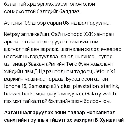
бэлэгтэй хүрд эргүүлэх зэрэг олон олон
сонирхолтой бэлгүүдийг бэлдлээ.
Азтаныг 09 дүгээр сарын 08-нд шалгаруулна.
Netpay аппликейшн, Сайн моторс ХХК хамтран
арван азтан шалгаруулах хамгийн том
шагналтай аян зарлаж, шагналын эздэд өнөөдөр
бэлгийг нь гардууллаа. Аз од нь гийсэн супер
азтанаар Завхан аймгийн Төгс буян жавхлант
хийдийн лам Д.Цэрэнсодном тодорч, Jetour Х1
маркийн машинаа гардав. Бусад есөн азтан
Iphone 15, Samsung s24 plus, playstation, starlink,
huawei buds, мөнгөн урамшуулал, Galaxy watch
гэх мэт гайхалтай бэлгүүдийн эзэн болсон юм.
Азтан шалгаруулах аяны талаар Нэткапитал
санхүүгийн группын гүйцэтгэх захирал Б.Хуншагай