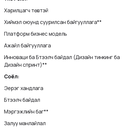
Харилцагч төвтэй
Хиймэл оюунд суурилсан байгууллага**
Платформ бизнес модель
Ажайл байгууллага
Инноваци ба Бүтээлч байдал (Дизайн тинкинг ба
Дизайн спринт)**
Соёл:
Эерэг хандлага
Бүтээлч байдал
Мэргэжлийн баг**
Залуу манлайлал