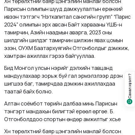
Хүн төрөлхтний баяр цэнгэлийн манлай болсон
Парисын олимпын шууд дамжуулалтын ерөнхий
ивээн тэтгэгч “Нэткапитал санхүүгийн групп” “Парис
2024” олимпын эрх авсан Байт харвааны ҮШБ-н
тамирчин, Азийн наадмын аварга, 2023 оны
шилдгийн шилдэг тамирчин шилжин явах цомын
эзэн, ОУХМ Баатархуягийн Отгонболдыг дэмжиж,
хамтран ажиллах гэрээ байгууллаа.
Бид Монгол улсын нэрийг дэлхийн тавцанд
мандуулахаар зорьж буй гал эрмэлзлээр дүүрэн
Санал хүсэлт?
шигшээ баг, тамирчдаа дэмжин ажиллахдаа
таатай байх болно.
Алтан соёмбот төрийн далбаа минь Парисын
тэнгэрт мандахын билигтэй ерөөл өргөе. Б.
Отгонболддоо спортын өндөр амжилтыг хүсье
Хүн төрөлхтний баяр цэнгэлийн манлай болсон