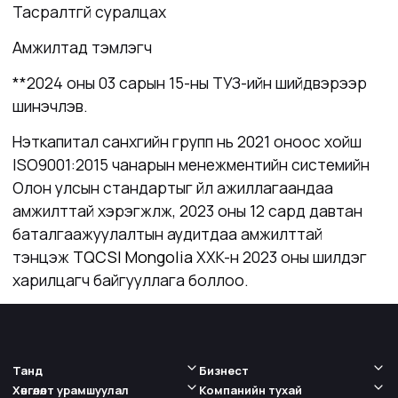
Тасралтгүй суралцах
Амжилтад тэмүүлэгч
**2024 оны 03 сарын 15-ны ТУЗ-ийн шийдвэрээр
шинэчлэв.
Нэткапитал санхүүгийн групп нь 2021 оноос хойш
ISO9001:2015 чанарын менежментийн системийн
Олон улсын стандартыг үйл ажиллагаандаа
амжилттай хэрэгжүүлж, 2023 оны 12 сард давтан
баталгаажуулалтын аудитдаа амжилттай
тэнцэж
TQCSI Mongolia
XXK-н 2023 оны шилдэг
харилцагч байгууллага боллоо.
Танд
Бизнест
Хөнгөлөлт урамшуулал
Компанийн тухай