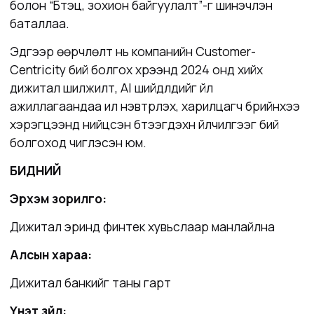
болон “Бүтэц, зохион байгуулалт”-г шинэчлэн
баталлаа.
Эдгээр өөрчлөлт нь компанийн Customer-
Centricity бий болгох хүрээнд 2024 онд хийх
дижитал шилжилт, AI шийдлүүдийг үйл
ажиллагаандаа илүү нэвтрүүлэх, харилцагч бүрийнхээ
хэрэгцээнд нийцсэн бүтээгдэхүүн үйлчилгээг бий
болгоход чиглэсэн юм.
БИДНИЙ
Эрхэм зорилго:
Дижитал эринд финтек хувьслаар манлайлна
Алсын хараа:
Дижитал банкийг таны гарт
Үнэт зүйл: