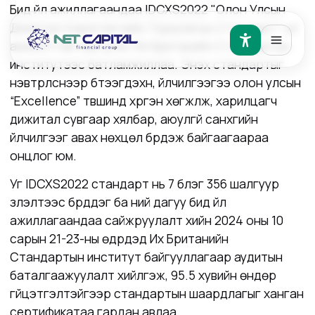
Бид үйл ажиллагаандаа IDCXS2022 "Олон Улсын
Дижитал Хэрэглэгчийн Туршлагын Стандарт"-ыг
амжилттай нэвтрүүлж, Их Британийн Стандартын
институтээс батламжиллаа. Энэхүү стандартыг
нэвтрүүлснээр бүтээгдэхүүн, үйлчилгээгээ олон улсын
“Excellence” түвшинд хүргэн хөгжүүлж, харилцагч
дижитал сувгаар хялбар, аюулгүй санхүүгийн
үйлчилгээг авах нөхцөл бүрдэж байгаагаараа
онцлог юм.
Уг IDCXS2022 стандарт нь 7 бүлэг 356 шалгуур
үзүүлэлтээс бүрддэг ба үүний дагуу бид үйл
ажиллагаандаа сайжруулалт хийн 2024 оны 10
сарын 21-23-ны өдрүүдэд Их Британийн
Стандартын институт байгууллагаар аудитын
баталгаажуулалт хийлгэж, 95.5 хувийн өндөр
гүйцэтгэлтэйгээр стандартын шаардлагыг ханган
сертификатаа гардан авлаа.