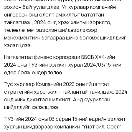
зохион байгуулагдлаа. Уг хурлаар компанийн
өнгөрсөн оны ололт амжилтыг бататган
тайлагнаж , 2024 онд хүрэх хамтын зорилго,
төлөвлөгөөг эцэслэн шийдвэрлэхээр
менежментийн багаараа шинэ боломж шийдлүүдийг
хэлэлцлээ.
Нэткапитал финанс корпораци ББСБ ХХК-ийн
2024 оны ТУЗ-ийн ээлжит хурал 2024/03/15-ний
өдөр болж өндөрлөлөө.
Тус хурлаар Компанийн 2023 оны гүйцэтгэл,
стратегийн хэрэгжилт тайлантай танилцаж, 2024
онд хийх дижитал шилжилт, AI-д суурилсан
шийдлүүдийг хэлэлцлээ.
ТУЗ-ийн 2024 оны 03 сарын 15-ний өдрийн ээлжит
хурлын шийдвэрээр компанийн “Үнэт зүйл, Соёл”