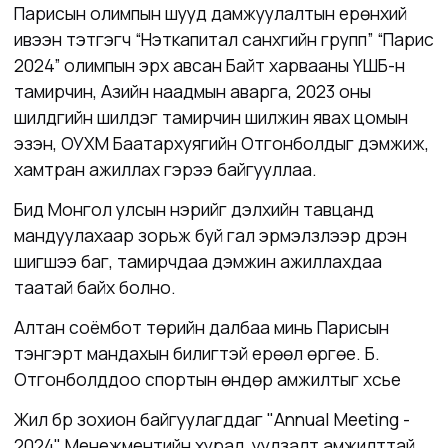
Парисын олимпын шууд дамжуулалтын ерөнхий
ивээн тэтгэгч “Нэткапитал санхүүгийн групп” “Парис
2024” олимпын эрх авсан Байт харвааны ҮШБ-н
тамирчин, Азийн наадмын аварга, 2023 оны
шилдгийн шилдэг тамирчин шилжин явах цомын
эзэн, ОУХМ Баатархуягийн Отгонболдыг дэмжиж,
хамтран ажиллах гэрээ байгууллаа.
Бид Монгол улсын нэрийг дэлхийн тавцанд
мандуулахаар зорьж буй гал эрмэлзлээр дүүрэн
шигшээ баг, тамирчдаа дэмжин ажиллахдаа
таатай байх болно.
Алтан соёмбот төрийн далбаа минь Парисын
тэнгэрт мандахын билигтэй ерөөл өргөе. Б.
Отгонболддоо спортын өндөр амжилтыг хүсье
Жил бүр зохион байгуулагддаг "Annual Meeting -
2024" Менежментийн хурал, уулзалт амжилттай