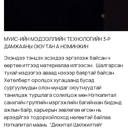
МУИС-ИЙН МЭДЭЭЛЛИЙН ТЕХНОЛОГИЙН 3-Р
ДАМЖААНЫ ОЮУТАН А.НОМИНЖИН
Эхэндээ тэнцэх эсэхдээ эргэлзэж байсан ч
өөртөө итгээд материалаа илгээсэн. Шалгарсан
тухай мэдээгээ аваад үнэхээр баяртай байсан.
Хөтөлбөрт оролцох хугацаанд бусад
сургуулиудын олон мундаг оюутнуудтай
танилцаж туршлага солилцож мөн Нэткапитал
санхүүгийн группийн мэргэжлийн багийнхан бидэнд
ажлын байр, карьерын зөвлөгөө өгсөн нь
ирээдүйгээ тодорхойлоход нөлөөтэй байлаа.
Нэткапитал маань “Дижитал Шилжилтийг