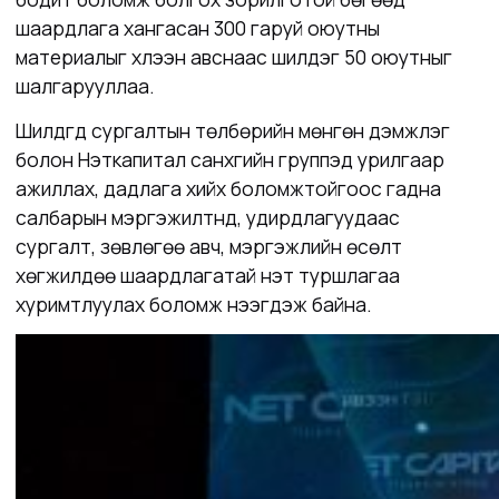
шаардлага хангасан 300 гаруй оюутны
материалыг хүлээн авснаас шилдэг 50 оюутныг
шалгарууллаа.
Шилдгүүд сургалтын төлбөрийн мөнгөн дэмжлэг
болон Нэткапитал санхүүгийн группэд урилгаар
ажиллах, дадлага хийх боломжтойгоос гадна
салбарын мэргэжилтнүүд, удирдлагуудаас
сургалт, зөвлөгөө авч, мэргэжлийн өсөлт
хөгжилдөө шаардлагатай үнэт туршлагаа
хуримтлуулах боломж нээгдэж байна.