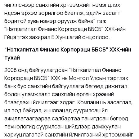
чиглүүлснээр санхүүгийн хүртээмжийг нэмэгдүүлэх
үндсэн эрхэм зорилгоо биелүүлж, эдийн засагт
бодитой хувь нэмэр оруулж байна" гэж
"Нэткапитал Финанс Корпораци ББСБ" ХХК-ийн
Гүйцэтгэх захирал Б.Хуншагай онцоллоо.
“Нэткапитал Финанс Корпораци ББСБ” ХХК
-ийн
тухай
2008 онд байгуулагдсан
“Нэткапитал Финанс
Корпораци ББСБ” ХХК
нь Монгол Улсын тэргүүлэх
банк бус санхүүгийн байгууллага бөгөөд дижитал
болон уламжлалт санхүүгийн өргөн хүрээний
бүтээгдэхүүн үйлчилгээг үзүүлдэг. Компани нь засаглал,
ил тод байдал, инновацад суурилсан үйл
ажиллагаагаараа салбартаа танигдсан бөгөөд
технологид суурилсан шийдлээр дамжуулан
хариуцлагатай санхүүгийн үйлчилгээний хүртээмжийг