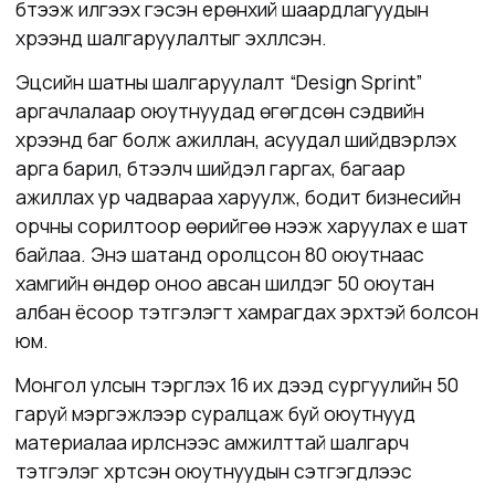
бүтээж илгээх
гэсэн ерөнхий шаардлагуудын
хүрээнд шалгаруулалтыг эхлүүлсэн.
Эцсийн шатны шалгаруулалт “Design Sprint”
аргачлалаар оюутнуудад өгөгдсөн сэдвийн
хүрээнд баг болж ажиллан, асуудал шийдвэрлэх
арга барил, бүтээлч шийдэл гаргах, багаар
ажиллах ур чадвараа харуулж, бодит бизнесийн
орчны сорилтоор өөрийгөө нээж харуулах үе шат
байлаа. Энэ шатанд оролцсон 80 оюутнаас
хамгийн өндөр оноо авсан шилдэг 50 оюутан
албан ёсоор тэтгэлэгт хамрагдах эрхтэй болсон
юм.
Монгол улсын тэргүүлэх 16 их дээд сургуулийн 50
гаруй мэргэжлээр суралцаж буй оюутнууд
материалаа ирүүлснээс амжилттай шалгарч
тэтгэлэг хүртсэн оюутнуудын сэтгэгдлээс