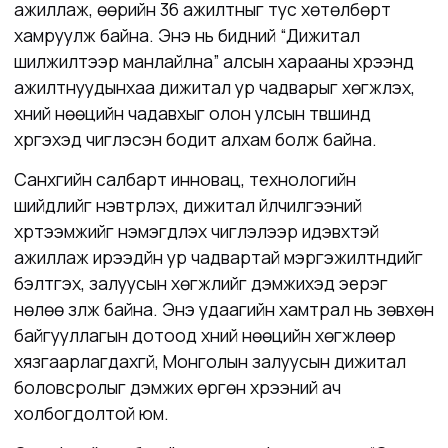
ажиллаж, өөрийн 36 ажилтныг тус хөтөлбөрт
хамруулж байна. Энэ нь бидний “Дижитал
шилжилтээр манлайлна” алсын харааны хүрээнд
ажилтнуудынхаа дижитал ур чадварыг хөгжүүлэх,
хүний нөөцийн чадавхыг олон улсын түвшинд
хүргэхэд чиглэсэн бодит алхам болж байна.
Санхүүгийн салбарт инновац, технологийн
шийдлийг нэвтрүүлэх, дижитал үйлчилгээний
хүртээмжийг нэмэгдүүлэх чиглэлээр идэвхтэй
ажиллаж ирээдүйн ур чадвартай мэргэжилтнүүдийг
бэлтгэх, залуусын хөгжлийг дэмжихэд эерэг
нөлөө үзүүлж байна. Энэ удаагийн хамтрал нь зөвхөн
байгууллагын дотоод хүний нөөцийн хөгжлөөр
хязгаарлагдахгүй, Монголын залуусын дижитал
боловсролыг дэмжих өргөн хүрээний ач
холбогдолтой юм.