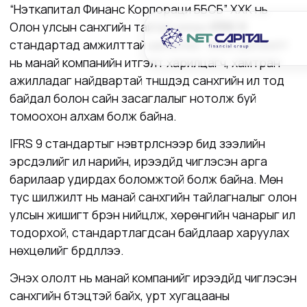
“Нэткапитал Финанс Корпораци ББСБ” ХХК нь
Олон улсын санхүүгийн тайлагналын
IFRS 9
стандартад амжилттай шилжлээ. Энэхүү шилжилт
нь манай компанийн итгэлт харилцагч, хамтран
ажилладаг найдвартай түншүүдэд санхүүгийн ил тод
байдал болон сайн засаглалыг нотолж буй
томоохон алхам болж байна.
IFRS 9 стандартыг нэвтрүүлснээр бид зээлийн
эрсдэлийг илүү нарийн, ирээдүйд чиглэсэн арга
барилаар удирдах боломжтой болж байна. Мөн
тус шилжилт нь манай санхүүгийн тайлагналыг олон
улсын жишигт бүрэн нийцүүлж, хөрөнгийн чанарыг илүү
тодорхой, стандартлагдсан байдлаар харуулах
нөхцөлийг бүрдүүллээ.
Энэхүү ололт нь манай компанийг ирээдүйд чиглэсэн
санхүүгийн бүтэцтэй байх, урт хугацааны