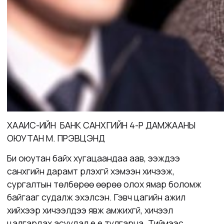
ХААИС-ИЙН БАНК САНХҮҮГИЙН 4-Р ДАМЖААНЫ
ОЮУТАН М. ПҮРЭВЦЭНД
Би оюутан байх хугацаандаа аав, ээждээ
санхүүгийн дарамт үүрүүлэхгүй хэмээн хичээж,
сургалтын төлбөрөө өөрөө олох ямар боломж
байгааг судалж эхэлсэн. Гэвч цагийн ажил
хийхээр хичээлдээ явж амжихгүй, хичээл
цалгардах асуудал үе үе тулгарна. Тиймээс