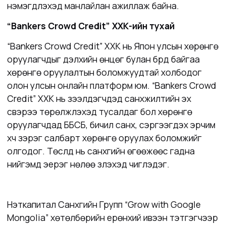
нэмэгдүүлэхэд манлайлан ажиллаж байна.
“Bankers Crowd Credit” ХХК
-
ийн тухай
“Bankers Crowd Credit” ХХК
нь
Япон улсын
хөрөнгө
оруулагчдыг дэлхийн өнцөг булан бүрд байгаа
хөрөнгө оруулалтын боломжуудтай холбодог
олон улсын онлайн платформ юм. “Bankers Crowd
Credit” ХХК нь
зээлдэгчдэд санхүүжилтийн эх
үүсвэрээ төрөлжүүлэхэд тусалдаг бол хөрөнгө
оруулагчдад ББСБ, бичил санхүү, сэргээгдэх эрчим
хүч зэрэг салбарт хөрөнгө оруулах боломжийг
олгодог. Төслүүд нь санхүүгийн өгөөжөөс гадна
нийгэмд эерэг нөлөө үзүүлэхэд чиглэдэг.
Нэткапитал Санхүүгийн Групп “Grow with Google
Mongolia” хөтөлбөрийн ерөнхий ивээн тэтгэгчээр