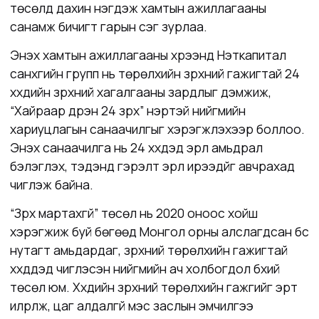
төсөлд дахин нэгдэж хамтын ажиллагааны
санамж бичигт гарын үсэг зурлаа.
Энэхүү хамтын ажиллагааны хүрээнд Нэткапитал
санхүүгийн групп нь төрөлхийн зүрхний гажигтай 24
хүүхдийн зүрхний хагалгааны зардлыг дэмжиж,
“Хайраар дүүрэн 24 зүрх” нэртэй нийгмийн
хариуцлагын санаачилгыг хэрэгжүүлэхээр боллоо.
Энэхүү санаачилга нь 24 хүүхдэд эрүүл амьдрал
бэлэглэх, тэдэнд гэрэлт эрүүл ирээдүйг авчрахад
чиглэж байна.
“Зүрх мартахгүй” төсөл нь 2020 оноос хойш
хэрэгжиж буй бөгөөд Монгол орны алслагдсан бүс
нутагт амьдардаг, зүрхний төрөлхийн гажигтай
хүүхдүүдэд чиглэсэн нийгмийн ач холбогдол бүхий
төсөл юм. Хүүхдийн зүрхний төрөлхийн гажгийг эрт
илрүүлж, цаг алдалгүй мэс заслын эмчилгээ