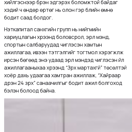
хийлгэснээр бүрэн эдгэрэх боломжтой байдаг
хэдий ч өндөр өртөг нь олон гэр бүлийн өмнө
бодит саад болдог.
Нэткапитал санхүүгийн групп нь нийгмийн
хариуцлагын хүрээнд боловсрол, эрүүл мэнд,
спортын салбаруудад чиглэсэн хамтын
ажиллагаа, ивээн тэтгэлгийг тогтмол хэрэгжүүлж
ирсэн бөгөөд энэ удаад эрүүл мэндэд чиглэсэн үйл
ажиллагааныхаа хүрээнд “Зүрх мартахгүй” төсөлтэй
хоёр дахь удаагаа хамтран ажиллаж, “Хайраар
дүүрэн 24 зүрх” санаачилгыг бодит ажил болгоход
бэлэн болоод байна.