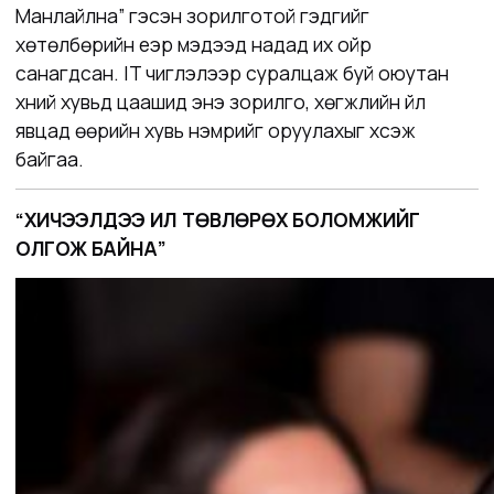
Манлайлна” гэсэн зорилготой гэдгийг
хөтөлбөрийн үеэр мэдээд надад их ойр
санагдсан. IT чиглэлээр суралцаж буй оюутан
хүний хувьд цаашид энэ зорилго, хөгжлийн үйл
явцад өөрийн хувь нэмрийг оруулахыг хүсэж
байгаа.
“ХИЧЭЭЛДЭЭ ИЛҮҮ ТӨВЛӨРӨХ БОЛОМЖИЙГ
ОЛГОЖ БАЙНА”