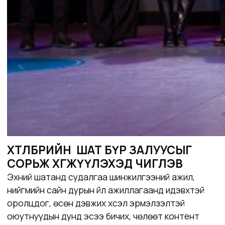
ХӨТӨЛБӨРИЙН ШАТ БҮР ЗАЛУУСЫГ
СОРЬЖ ХӨГЖҮҮЛЭХЭД ЧИГЛЭВ
Эхний шатанд судалгаа шинжилгээний ажил,
нийгмийн сайн дурын үйл ажиллагаанд идэвхтэй
оролцдог, өсөн дэвжих хүсэл эрмэлзэлтэй
оюутнуудын дунд
эсээ бичих, чөлөөт контент