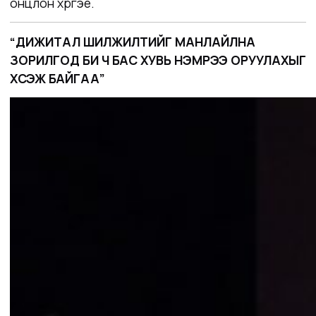
онцлон хүргэе.
“ДИЖИТАЛ ШИЛЖИЛТИЙГ МАНЛАЙЛНА
ЗОРИЛГОД БИ Ч БАС ХУВЬ НЭМРЭЭ ОРУУЛАХЫГ
ХҮСЭЖ БАЙГАА”