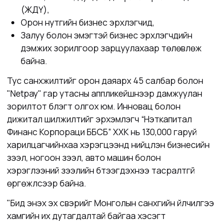
(ЖДҮ),
Орон нутгийн бизнес эрхлэгчид,
Залуу болон эмэгтэй бизнес эрхлэгчдийн
дэмжих зорилгоор зарцуулахаар төлөвлөж
байна.
Тус санхүүжилтийг орон даяарх
45
салбар болон
"Netpay" гар утасны аппликейшнээр дамжуулан
зорилтот бүлэгт олгох юм. Инновац болон
дижитал шилжилтийг эрхэмлэгч
“Нэткапитал
Финанс Корпораци ББСБ” ХХК
нь 130,000 гаруй
харилцагчийнхаа хэрэгцээнд нийцүүлэн бизнесийн
зээл, ногоон зээл, авто машин болон
хэрэглээний зээлийн бүтээгдэхүүнээ тасралтгүй
өргөжүүлсээр байна.
"Бид энэхүү эх үүсвэрийг Монголын санхүүгийн үйлчилгээ
хамгийн их дутагдалтай байгаа хэсэгт