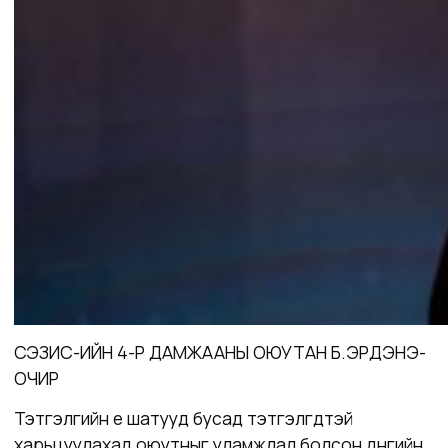
СЭЗИС-ИЙН 4-Р ДАМЖААНЫ ОЮУТАН Б.ЭРДЭНЭ-
ОЧИР
Тэтгэлгийн үе шатууд бусад тэтгэлгүүдтэй
харьцуулахад оюутныг уламжлал болсон дүнгийн