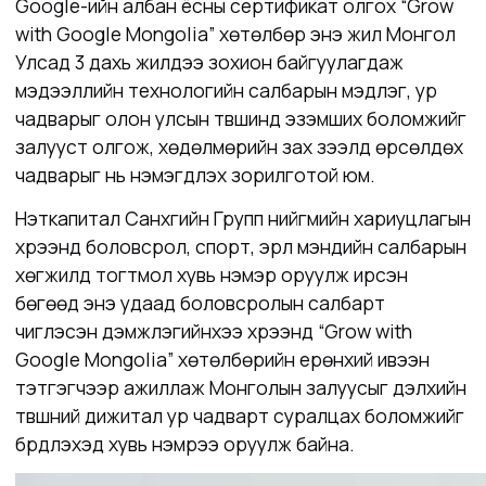
Google-ийн албан ёсны сертификат олгох “Grow
with Google Mongolia” хөтөлбөр энэ жил Монгол
Улсад 3 дахь жилдээ зохион байгуулагдаж
мэдээллийн технологийн салбарын мэдлэг, ур
чадварыг олон улсын түвшинд эзэмших боломжийг
залууст олгож, хөдөлмөрийн зах зээлд өрсөлдөх
чадварыг нь нэмэгдүүлэх зорилготой юм.
Нэткапитал Санхүүгийн Групп нийгмийн хариуцлагын
хүрээнд боловсрол, спорт, эрүүл мэндийн салбарын
хөгжилд тогтмол хувь нэмэр оруулж ирсэн
бөгөөд энэ удаад боловсролын салбарт
чиглэсэн дэмжлэгийнхээ хүрээнд “Grow with
Google Mongolia” хөтөлбөрийн ерөнхий ивээн
тэтгэгчээр ажиллаж Монголын залуусыг дэлхийн
түвшний дижитал ур чадварт суралцах боломжийг
бүрдүүлэхэд хувь нэмрээ оруулж байна.