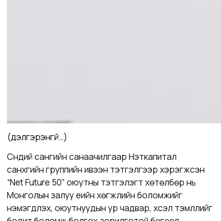
(дэлгэрэнгүй…)
Сүндий сангийн санаачилгаар Нэткапитал
санхүүгийн группийн ивээн тэтгэлгээр хэрэгжсэн
“Net Future 50” оюутны тэтгэлэгт хөтөлбөр нь
Монголын залуу үеийн хөгжлийн боломжийг
нэмэгдүүлэх, оюутнуудын ур чадвар, хүсэл тэмүүллийг
бодит боломж болгох зорилготой бөгөөд