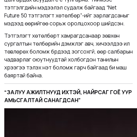
тэтгэлгүүдийн мэдээлэл судалж байгаад “Net
Future 50 тэтгэлэгт хөтөлбөр”-ийг зарлагдсаныг
мэдээд өөрийгөө сорьж оролцохоор шийдсэн.
Тэтгэлэгт хөтөлбөрт хамрагдсанаар зөвхөн
сургалтын төлбөрийн дэмжлэг авч, хичээлдээ илүү
төвлөрөх боломж бүрдээд зогсохгүй, өөр салбарын
чадварлаг оюутнуудтай холбогдон танилын
хүрээгээ тэлэх үнэт боломж гарч байгаад би маш
баяртай байна.
“ЗАЛУУ АЖИЛТНУУД ИХТЭЙ, НАЙРСАГ ГОЁ УУР
АМЬСГАЛТАЙ САНАГДСАН”