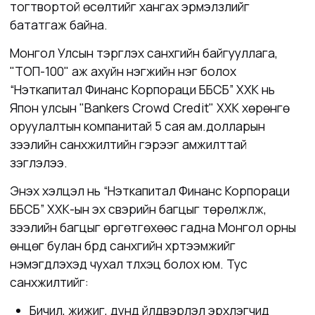
тогтвортой өсөлтийг хангах эрмэлзлийг
бататгаж байна.
Монгол Улсын тэргүүлэх санхүүгийн байгууллага,
"ТОП-100" аж ахуйн нэгжийн нэг болох
“Нэткапитал Финанс Корпораци ББСБ” ХХК нь
Япон улсын "
Bankers Crowd Credit" ХХК хөрөнгө
оруулалтын компанитай 5 сая ам.долларын
зээлийн санхүүжилтийн гэрээг амжилттай
үзэглэлээ.
Энэхүү хэлцэл нь
“Нэткапитал Финанс Корпораци
ББСБ” ХХК-ын
эх үүсвэрийн багцыг төрөлжүүлж,
зээлийн багцыг өргөтгөхөөс гадна Монгол орны
өнцөг булан бүрд санхүүгийн хүртээмжийг
нэмэгдүүлэхэд чухал түлхэц болох юм.
Тус
санхүүжилтийг:
Бичил, жижиг, дунд үйлдвэрлэл эрхлэгчид