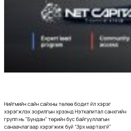
Нийгмийн сайн сайхны төлөө бодит үйл хэрэг
хэрэгжүүлэх зорилгын хүрээнд Нэткапитал санхүүгийн
групп нь "Бундан” төрийн бус байгууллагын
санаачлагаар хэрэгжиж буй “Зүрх мартахгүй”