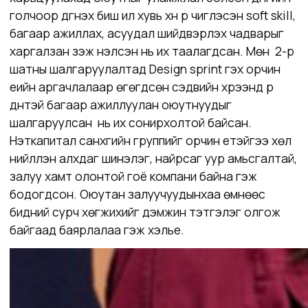
голчоор дүгнэх биш илүү хувь хүн рүү чиглэсэн soft skill,
багаар ажиллах, асуудал шийдвэрлэх чадварыг
харгалзан үзэж үнэлсэн нь их таалагдсан. Мөн 2-р
шатны шалгаруулалтад Design sprint гэх орчин
үеийн аргачлалаар өгөгдсөн сэдвийн хүрээнд үр
дүнтэй багаар ажиллуулан оюутнуудыг
шалгаруулсан нь их сонирхолтой байсан.
Нэткапитал санхүүгийн группийг орчин үетэйгээ хөл
нийлүүлэн алхдаг шинэлэг, найрсаг уур амьсгалтай,
залуу хамт олонтой гоё компани байна гэж
бодогдсон. Оюутан залуучуудынхаа өмнөөс
бидний сурч хөгжихийг дэмжин тэтгэлэг олгож
байгаад баярлалаа гэж хэлье.