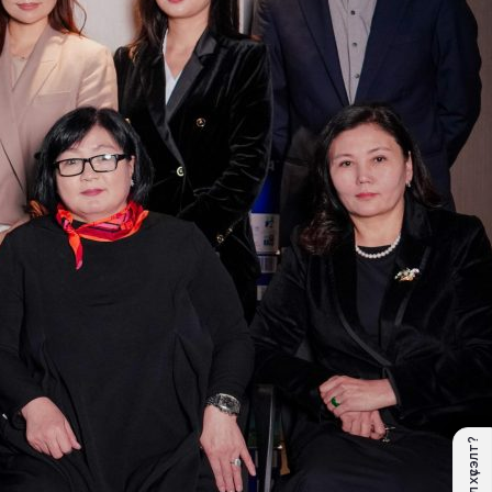
Санал хүсэлт?