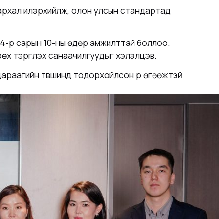
лархал илэрхийлж, олон улсын стандартад
4-р сарын 10-ны өдөр амжилттай боллоо.
өх тэргүүлэх санаачилгуудыг хэлэлцэв.
 дараагийн түвшинд тодорхойлсон үр өгөөжтэй