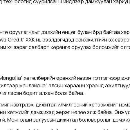
технологид суурилсан шийдлээр дамжуулан хариуцлаг
нгө оруулагчдыг дэлхийн өнцөг булан бүрд байгаа х
wd Credit” ХХК нь
зээлдэгчдэд санхүүжилтийн эх үүсвэр
чим хүч зэрэг салбарт хөрөнгө оруулах боломжийг олгод
e Mongolia” хөтөлбөрийн ерөнхий ивээн тэтгэгчээр а
илтээр манлайлна” алсын харааны хүрээнд ажилтнуудын
 чиглэсэн бодит алхам болж байна.
ийг нэвтрүүлэх, дижитал үйлчилгээний хүртээмжийг нэм
ын хөгжлийг дэмжихэд эерэг нөлөө үзүүлж байна. Энэ 
гүй, Монголын залуусын дижитал боловсролыг дэмжих