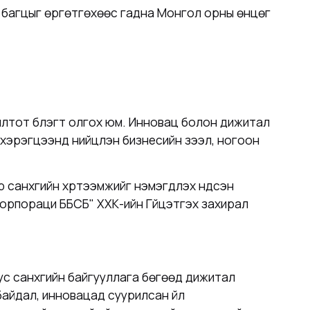
йн багцыг өргөтгөхөөс гадна Монгол орны өнцөг
лтот бүлэгт олгох юм. Инновац болон дижитал
 хэрэгцээнд нийцүүлэн бизнесийн зээл, ногоон
 санхүүгийн хүртээмжийг нэмэгдүүлэх үндсэн
Корпораци ББСБ" ХХК-ийн Гүйцэтгэх захирал
ус санхүүгийн байгууллага бөгөөд дижитал
д байдал, инновацад суурилсан үйл