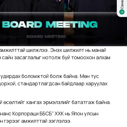
мжилттай шилжлээ. Энэхүү шилжилт нь манай
он сайн засаглалыг нотолж буй томоохон алхам
ар удирдах боломжтой болж байна. Мөн тус
 тодорхой, стандартлагдсан байдлаар харуулах
той өсөлтийг хангах эрмэлзлийг бататгаж байна.
Финанс Корпораци ББСБ” ХХК нь
Япон улсын
н гэрээг амжилттай үзэглэлээ.