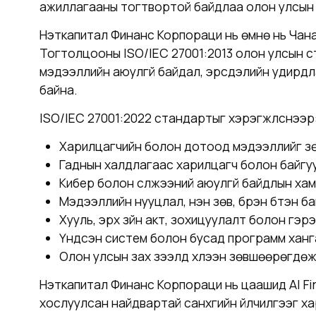
ажиллагааны тогтвортой байдлаа олон улсын 
Нэткапитал Финанс Корпораци нь өмнө нь Чан
Тогтолцооны ISO/IEC 27001:2013 олон улсын с
мэдээллийн аюулгүй байдал, эрсдэлийн удирдл
байна.
ISO/IEC 27001:2022 стандартыг хэрэгжүүлснээр
Харилцагчийн болон дотоод мэдээллийг зөв
Гаднын халдлагаас харилцагч болон байгу
Кибер болон сүлжээний аюулгүй байдлын ха
Мэдээллийн нууцлал, үнэн зөв, бүрэн бүтэн 
Хууль, эрх зүйн акт, зохицуулалт болон гэр
Үндсэн систем болон бусад программ хангам
Олон улсын зах зээлд хүлээн зөвшөөрөгдөж
Нэткапитал Финанс Корпораци нь цаашид AI Fi
хослуулсан найдвартай санхүүгийн үйлчилгээг х