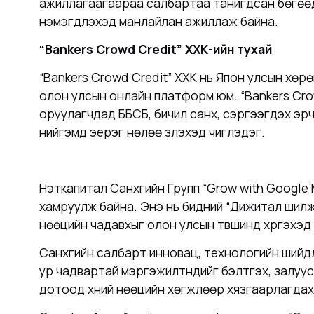
ажиллагаагаараа салбартаа танигдсан бөгөөд 
нэмэгдүүлэхэд манлайлан ажиллаж байна.
“Bankers Crowd Credit” ХХК
-
ийн тухай
“Bankers Crowd Credit” ХХК
нь
Япон улсын
хөрө
олон улсын онлайн платформ юм. “Bankers Cro
оруулагчдад ББСБ, бичил санхүү, сэргээгдэх эр
нийгэмд эерэг нөлөө үзүүлэхэд чиглэдэг.
Нэткапитал Санхүүгийн Групп “Grow with Googl
хамруулж байна. Энэ нь бидний “Дижитал шилж
нөөцийн чадавхыг олон улсын түвшинд хүргэхэд
Санхүүгийн салбарт инновац, технологийн шийдл
ур чадвартай мэргэжилтнүүдийг бэлтгэх, залуус
дотоод хүний нөөцийн хөгжлөөр хязгаарлагдах