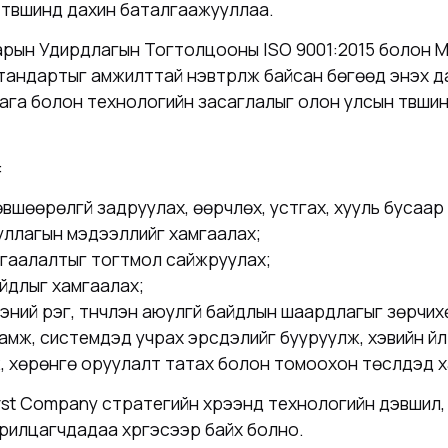
түвшинд дахин баталгаажууллаа.
арын Удирдлагын Тогтолцооны ISO 9001:2015 болон 
тандартыг амжилттай нэвтрүүлж байсан бөгөөд энэхүү 
ага болон технологийн засаглалыг олон улсын түвшин
:
шөөрөлгүй задруулах, өөрчлөх, устгах, хууль бусаа
уллагын мэдээллийг хамгаалах;
мгаалалтыг тогтмол сайжруулах;
байдлыг хамгаалах;
ээний үүрэг, түүнчлэн аюулгүй байдлын шаардлагыг зөрч
ж, системүүдэд учрах эрсдэлийг бууруулж, хэвийн үйл
, хөрөнгө оруулалт татах болон томоохон төслүүдэд х
rst Company стратегийн хүрээнд технологийн дэвшил,
арилцагчдадаа хүргэсээр байх болно.