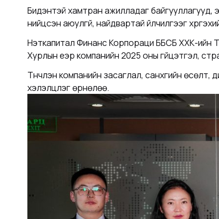
Бидэнтэй хамтран ажилладаг байгууллагууд, э
нийцсэн аюулгүй, найдвартай үйлчилгээг хүргэ
Нэткапитал Финанс Корпораци ББСБ ХХК-ийн Т
Хурлын үеэр компанийн 2025 оны гүйцэтгэл, ст
Түүнчлэн компанийн засаглал, санхүүгийн өсөл
хэлэлцүүлэг өрнөлөө.