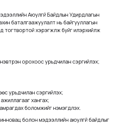
Мэдээллийн Аюулгүй Байдлын Удирдлагын
дахин баталгаажуулалт нь байгууллагын
д тогтвортой хэрэгжүүлж буйг илэрхийлж
р нэвтрэн орохоос урьдчилан сэргийлэх;
ихөөс урьдчилан сэргийлэх;
 ажиллагааг хангах;
амрагдах боломжийг нэмэгдүүлэх.
 инновац болон мэдээллийн аюулгүй байдлыг