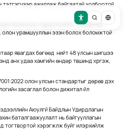
эн тэтгэгчээр ажиллаж байгаатай холбоотой
н эзэн болохоос гадна Pick’Em таавартаа
н, олон урамшууллын эзэн болох боломжтой
алтаар явагдах бөгөөд нийт 48 улсын шигшээ
энд анх удаа хамгийн өндөр түвшинд хүргэж,
7001:2022 олон улсын стандартыг дөрөв дэх
логийн засаглал болон дижитал үйл
Мэдээллийн Аюулгүй Байдлын Удирдлагын
дахин баталгаажуулалт нь байгууллагын
д тогтвортой хэрэгжүүлж буйг илэрхийлж