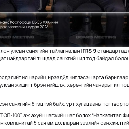
лон улсын санхүүгийн тайлагналын
IFRS 9
стандартад а
г найдвартай түншүүдэд санхүүгийн ил тод байдал бол
эрсдэлийг илүү нарийн, ирээдүйд чиглэсэн арга барила
улсын жишигт бүрэн нийцүүлж, хөрөнгийн чанарыг илүү
эсэн санхүүгийн бүтэцтэй байх, урт хугацааны тогтвор
а, "ТОП-100" аж ахуйн нэгжийн нэг болох “Нэткапитал 
н компанитай 5 сая ам.долларын зээлийн санхүүжилтий