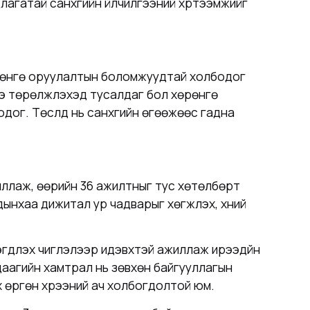
атай санхүүгийн үйлчилгээний хүртээмжийг
өрөнгө оруулалтын боломжуудтай холбодог
ээ төрөлжүүлэхэд тусалдаг бол хөрөнгө
ог. Төслүүд нь санхүүгийн өгөөжөөс гадна
жиллаж, өөрийн 36 ажилтныг тус хөтөлбөрт
хаа дижитал ур чадварыг хөгжүүлэх, хүний
эгдүүлэх чиглэлээр идэвхтэй ажиллаж ирээдүйн
удаагийн хамтрал нь зөвхөн байгууллагын
 өргөн хүрээний ач холбогдолтой юм.