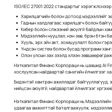
ISO/IEC 27001:2022 стандартыг хэрэгжүүлснээр
Харилцагчийн болон дотоод мэдээллийг зөв
Гаднын халдлагаас харилцагч болон байгу
Кибер болон сүлжээний аюулгүй байдлын ха
Мэдээллийн нууцлал, үнэн зөв, бүрэн бүтэн 
Хууль, эрх зүйн акт, зохицуулалт болон гэр
Үндсэн систем болон бусад программ хангам
Олон улсын зах зээлд хүлээн зөвшөөрөгдөж
Нэткапитал Финанс Корпораци нь цаашид AI Fi
хослуулсан найдвартай санхүүгийн үйлчилгээг х
Бидэнтэй хамтран ажилладаг байгууллагууд, э
нийцсэн аюулгүй, найдвартай үйлчилгээг хүргэ
Нэткапитал Финанс Корпораци нь Мэдээллийн 
удаагаа амжилттай баталгаажуулж, мэдээллийн