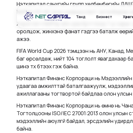
Нэткапитал санхүүгийн групп хөлбөмбөгийн Д
NetPay GO-All зуны урамшуулалт хөтөлбөрөө 
Танд
Бизнест
Хөрөнг
Хэрэглэгч NetPay апп-даа бүртгүүлээд 7-р сары
оролцож, жинхэнэ фанат гэдгээ баталж өөрий
ажээ.
FIFA World Cup 2026 тэмцээн нь АНУ, Канад, 
баг өрсөлдөж, нийт 104 тоглолт явагдахаар бай
шинэ түүх бүтээх гэж байна.
Нэткапитал Финанс Корпораци нь Мэдээллийн 
удаагаа амжилттай баталгаажуулж, мэдээллийн
ажиллагааны тогтвортой байдлаа олон улсын 
Нэткапитал Финанс Корпораци нь өмнө нь Чан
Тогтолцооны ISO/IEC 27001:2013 олон улсын с
мэдээллийн аюулгүй байдал, эрсдэлийн удирдл
байна.