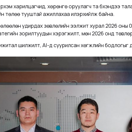
рхэм харилцагчид, хөрөнгө оруулагч та бүхэндээ та
хийн төлөө тууштай ажиллахаа илэрхийлж байна.
өлөөлөн удирдах зөвлөлийн ээлжит хурал 2026 оны 0
ратегийн зорилтуудын хэрэгжилт, мөн 2026 онд төвлөр
т, дижитал шилжилт, AI-д суурилсан хөгжлийн бодлогыг