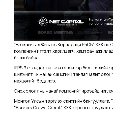
“Нэткапитал Финанс Корпораци ББСБ” ХХК нь О
компанийн итгэлт харилцагч, хамтран ажиллада
болж байна.
IFRS 9 стандартыг нэвтрүүлснээр бид зээлийн 
шилжилт нь манай санхүүгийн тайлагналыг олон 
нөхцөлийг бүрдүүллээ.
Энэхүү ололт нь манай компанийг ирээдүйд чигл
Монгол Улсын тэргүүлэх санхүүгийн байгууллаг
"
Bankers Crowd Credit" ХХК хөрөнгө оруулалты