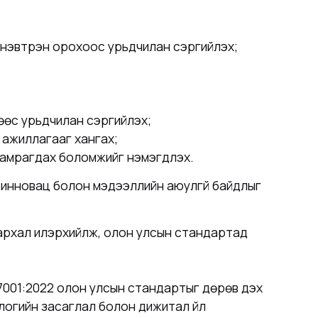
р нэвтрэн орохоос урьдчилан сэргийлэх;
ихөөс урьдчилан сэргийлэх;
 ажиллагааг хангах;
амрагдах боломжийг нэмэгдүүлэх.
 инновац болон мэдээллийн аюулгүй байдлыг
лархал илэрхийлж, олон улсын стандартад
7001:2022 олон улсын стандартыг дөрөв дэх
логийн засаглал болон дижитал үйл