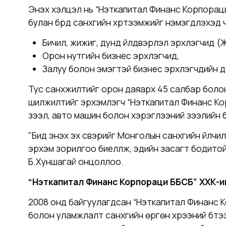
Энэхүү хэлцэл нь
“Нэткапитал Финанс Корпорац
булан бүрд санхүүгийн хүртээмжийг нэмэгдүүлэхэд
Бичил, жижиг, дунд үйлдвэрлэл эрхлэгчид (
Орон нутгийн бизнес эрхлэгчид,
Залуу болон эмэгтэй бизнес эрхлэгчдийн 
Тус санхүүжилтийг орон даяарх
45
салбар болон
шилжилтийг эрхэмлэгч
“Нэткапитал Финанс К
зээл, авто машин болон хэрэглээний зээлийн бү
"Бид энэхүү эх үүсвэрийг Монголын санхүүгийн үйл
эрхэм зорилгоо биелүүлж, эдийн засагт бодито
Б.Хуншагай онцоллоо.
“Нэткапитал Финанс Корпораци ББСБ” ХХК
-и
2008 онд байгуулагдсан
“Нэткапитал Финанс 
болон уламжлалт санхүүгийн өргөн хүрээний бүтээ