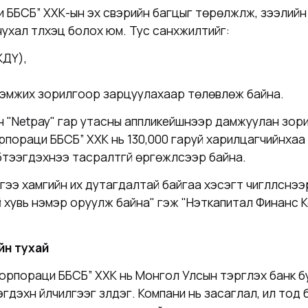
и ББСБ” ХХК-ын
эх үүсвэрийн багцыг төрөлжүүлж, зээли
 чухал түлхэц болох юм.
Тус санхүүжилтийг:
ЖДҮ),
дэмжих зорилгоор зарцуулахаар төлөвлөж байна.
 "Netpay" гар утасны аппликейшнээр дамжуулан зори
орпораци ББСБ” ХХК
нь 130,000 гаруй харилцагчийнхаа
тээгдэхүүнээ тасралтгүй өргөжүүлсээр байна.
чилгээ хамгийн их дутагдалтай байгаа хэсэгт чиглүүлснээр
й хувь нэмэр оруулж байна" гэж "Нэткапитал Финанс 
йн тухай
Корпораци ББСБ” ХХК
нь Монгол Улсын тэргүүлэх банк б
гдэхүүн үйлчилгээг үзүүлдэг. Компани нь засаглал, ил то