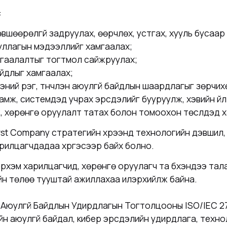
:
шөөрөлгүй задруулах, өөрчлөх, устгах, хууль бусаа
уллагын мэдээллийг хамгаалах;
мгаалалтыг тогтмол сайжруулах;
байдлыг хамгаалах;
ээний үүрэг, түүнчлэн аюулгүй байдлын шаардлагыг зөрч
ж, системүүдэд учрах эрсдэлийг бууруулж, хэвийн үйл
, хөрөнгө оруулалт татах болон томоохон төслүүдэд х
rst Company стратегийн хүрээнд технологийн дэвшил,
арилцагчдадаа хүргэсээр байх болно.
рхэм харилцагчид, хөрөнгө оруулагч та бүхэндээ та
хийн төлөө тууштай ажиллахаа илэрхийлж байна.
Аюулгүй Байдлын Удирдлагын Тогтолцооны ISO/IEC 2
 аюулгүй байдал, кибер эрсдэлийн удирдлага, техно