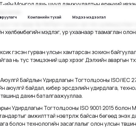
АШТ-ийн Монгол дахь шууд дамжуулалтын ерөнхий ивэ
зарлалаа.
ө оруулагч
Компанийн тухай
Мэдээ мэдээлэл
г дуустал өдөр бүр NetSpin хүрдээ эргүүлэн урамшууллы
н хөлбөмбөгийн мэдлэг, ур ухаанаар таамаглан оло
Мексик гэсэн гурван улсын хамтарсан зохион байгуул
гаа нь тус тэмцээний цар хүрээг Дэлхийн аваргын түүх
Аюулгүй Байдлын Удирдлагын Тогтолцооны ISO/IEC 2
 аюулгүй байдал, кибер эрсдэлийн удирдлага, техно
түвшинд дахин баталгаажууллаа.
арын Удирдлагын Тогтолцооны ISO 9001:2015 болон 
тандартыг амжилттай нэвтрүүлж байсан бөгөөд энэхүү 
ага болон технологийн засаглалыг олон улсын түвшин