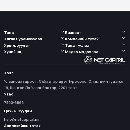
Оролцогчдод тавигдах шаардлага Их дээд
сургуулийн 3, 4-р курст идэвхтэй суралцаж
буй оюутан байх Судалгаа шинжилгээний
ажил, төсөл […]
Танд
Бизнест
Хөнгөлөлт урамшуулал
Компанийн тухай
Хөрөнгө оруулагч
Танд туслах
Хүний нөөц
Мэдээ мэдээлэл
Хаяг
Улаанбаатар хот, Сүхбаатар дүүрэг 1-р хороо, Олимпийн гудамж
19, Шангри Ла Улаанбаатар, 2201 тоот
Утас
7500-6666
Цахим шуудан
help@netcapital.mn
Аппликэйшн татах