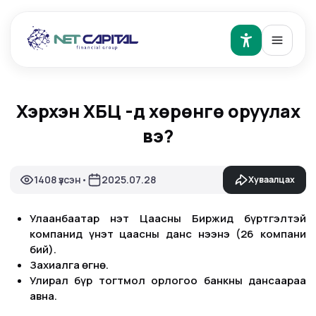
Хэрхэн ХБҮЦ -д хөрөнгө оруулах
вэ?
1408 үзсэн
2025.07.28
Хуваалцах
•
Улаанбаатар Үнэт Цаасны Биржид бүртгэлтэй
компанид үнэт цаасны данс нээнэ (26 компани
бий).
Захиалга өгнө.
Улирал бүр тогтмол орлогоо банкны дансаараа
авна.