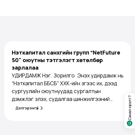
Нэткапитал санхүүгийн групп “NetFuture
50" оюутны тэтгэлэгт хөтөлбөр
зарлалаа
УДИРДАМЖ Нэг. Зорилго Энэхүү удирдамж нь
“Нэткапитал ББСБ” ХХК-ийн зүгээс их, дээд
сургуулийн оюутнуудад сургалтын
Санал хүсэлт?
дэмжлэг үзүүлэх, судалгаа шинжилгээний
ажил, бүтээлч үйл ажиллагаанд урам өгөх,
Дэлгэрэнгүй
хувь хүний хөгжлийг дэмжих зорилготой
тэтгэлэгт хөтөлбөрийн хэрэгжилтийг
зохион байгуулахад оршино. Хоёр.