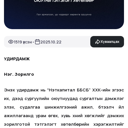
1519 үзсэн
2025.10.22
Хуваалцах
•
УДИРДАМЖ
Нэг. Зорилго
Энэхүү удирдамж нь “Нэткапитал ББСБ” ХХК-ийн зүгээс
их, дээд сургуулийн оюутнуудад сургалтын дэмжлэг
үзүүлэх, судалгаа шинжилгээний ажил, бүтээлч үйл
ажиллагаанд урам өгөх, хувь хүний хөгжлийг дэмжих
зорилготой тэтгэлэгт хөтөлбөрийн хэрэгжилтийг