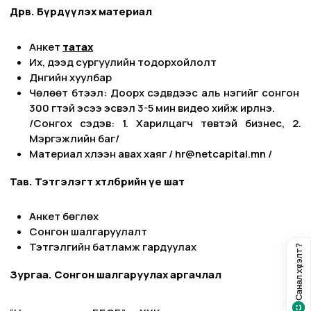
Дөрөв. Бүрдүүлэх материал
Анкет
татах
Их, дээд сургуулийн тодорхойлолт
Дүнгийн хуулбар
Чөлөөт бүтээл: Доорх сэдвүүдээс аль нэгийг сонгон
300 үгтэй эсээ эсвэл 3-5 мин видео хийж ирүүлнэ.
/Сонгох сэдэв: 1. Харилцагч төвтэй бизнес, 2.
Мэргэжлийн баг/
Материал хүлээн авах хаяг /
hr@netcapital.mn
/
Тав. Тэтгэлэгт хөтөлбөрийн үе шат
Анкет бөглөх
Сонгон шалгаруулалт
Тэтгэлгийн батламж гардуулах
Санал хүсэлт?
Зургаа. Сонгон шалгаруулах аргачлал