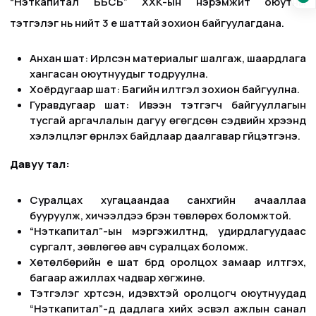
“Нэткапитал ББСБ” ХХК-ын нэрэмжит оюутны
тэтгэлэг нь нийт 3 үе шаттай зохион байгуулагдана.
Анхан шат: Ирүүлсэн материалыг шалгаж, шаардлага
хангасан оюутнуудыг тодруулна.
Хоёрдугаар шат: Багийн илтгэл зохион байгуулна.
Гуравдугаар шат: Ивээн тэтгэгч байгууллагын
тусгай аргачлалын дагуу өгөгдсөн сэдвийн хүрээнд
хэлэлцүүлэг өрнүүлэх байдлаар даалгавар гүйцэтгэнэ.
Давуу тал:
Суралцах хугацаандаа санхүүгийн ачааллаа
бууруулж, хичээлдээ бүрэн төвлөрөх боломжтой.
“Нэткапитал”-ын мэргэжилтнүүд, удирдлагуудаас
сургалт, зөвлөгөө авч суралцах боломж.
Хөтөлбөрийн үе шат бүрд оролцох замаар илтгэх,
багаар ажиллах чадвар хөгжинө.
Тэтгэлэг хүртсэн, идэвхтэй оролцогч оюутнуудад
“Нэткапитал”-д дадлага хийх эсвэл ажлын санал