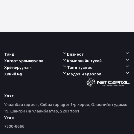
Танд
Бизнест
Хөнгөлөлт урамшуулал
Компанийн тухай
Хөрөнгө оруулагч
Танд туслах
Хүний нөөц
Мэдээ мэдээлэл
Хаяг
Улаанбаатар хот, Сүхбаатар дүүрэг 1-р хороо, Олимпийн гудамж
19, Шангри Ла Улаанбаатар, 2201 тоот
Утас
7500-6666