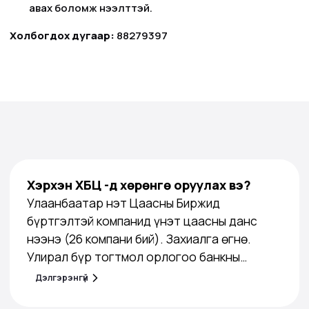
авах боломж нээлттэй.
Холбогдох дугаар:
88279397
Хэрхэн ХБҮЦ -д хөрөнгө оруулах вэ?
Улаанбаатар Үнэт Цаасны Биржид
бүртгэлтэй компанид үнэт цаасны данс
нээнэ (26 компани бий). Захиалга өгнө.
Улирал бүр тогтмол орлогоо банкны
дансаараа авна.
Дэлгэрэнгүй