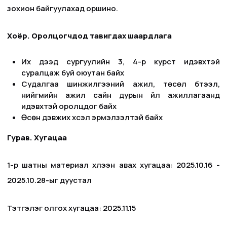
зохион байгуулахад оршино.
Хоёр. Оролцогчдод тавигдах шаардлага
Их дээд сургуулийн 3, 4-р курст идэвхтэй
суралцаж буй оюутан байх
Судалгаа шинжилгээний ажил, төсөл бүтээл,
нийгмийн ажил сайн дурын үйл ажиллагаанд
идэвхтэй оролцдог байх
Өсөн дэвжих хүсэл эрмэлзэлтэй байх
Гурав. Хугацаа
1-р шатны материал хүлээн авах хугацаа: 2025.10.16 -
2025.10.28-ыг дуустал
Тэтгэлэг олгох хугацаа: 2025.11.15