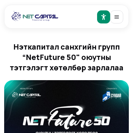
Нэткапитал санхүүгийн групп
“NetFuture 50" оюутны
тэтгэлэгт хөтөлбөр зарлалаа