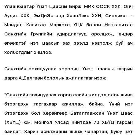
Улаанбаатар Үнэт Цаасны Бирж, МИК ОССК ХХК, Онч
Аудит ХХК, ЭмДиЭс энд ХаанЛекс ХХН, Синдикат -
Мандал Капитал Маркетс ҮЦК болон Нэткапитал
Санхүүгийн Группийн удирдлагууд оролцож, өндөр
өгөөжтэй үнэт цаасыг зах зээлд нэвтрүүлж буй ач
холбогдлыг онцлов.
Санхүүгийн зохицуулах хорооны Үнэт цаасны газрын
дарга А.Дөлгөөн ёслолын ажиллагааг нээж:
“Санхүүгийн зохицуулах хороо сүүлийн жилүүдэд олон шинэ
бүтээгдэхүүн гаргахаар ажиллаж байна. Үүний нэг
бүтээгдэхүүн бол Хөрөнгөөр Баталгаажсан Үнэт Цаас
(ХБҮЦ) юм. Монгол Улсад нийтдээ 70 ХБҮЦ гарсан
байдаг. Харин арилжааны шинж чанартай, буюу үнэт