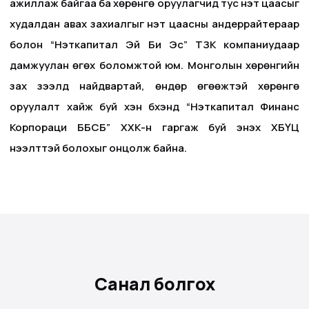
ажиллаж байгаа ба хөрөнгө оруулагчид тус үнэт цаасыг
худалдан авах захиалгыг үнэт цаасны андеррайтераар
болон “Нэткапитал Эй Би Эс” ТЗК компаниудаар
дамжуулан өгөх боломжтой юм. Монголын хөрөнгийн
зах зээлд найдвартай, өндөр өгөөжтэй хөрөнгө
оруулалт хайж буй хэн бүхэнд “Нэткапитал Финанс
Корпораци ББСБ” ХХК-н гаргаж буй энэхүү ХБҮЦ
нээлттэй болохыг онцолж байна.
Санал болгох