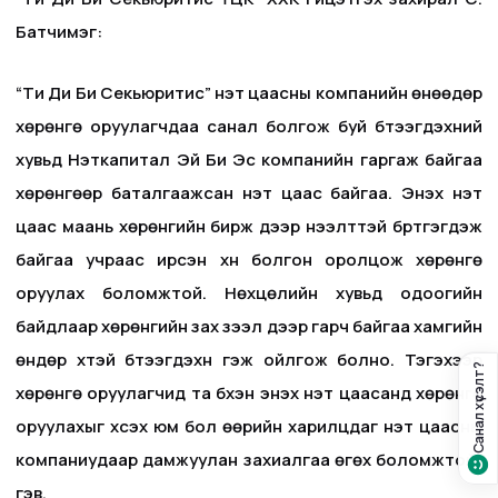
Батчимэг:
“Ти Ди Би Секьюритис” үнэт цаасны компанийн өнөөдөр
хөрөнгө оруулагчдаа санал болгож буй бүтээгдэхүүний
хувьд Нэткапитал Эй Би Эс компанийн гаргаж байгаа
хөрөнгөөр баталгаажсан үнэт цаас байгаа. Энэхүү үнэт
цаас маань хөрөнгийн бирж дээр нээлттэй бүртгэгдэж
байгаа учраас ирсэн хүн болгон оролцож хөрөнгө
оруулах боломжтой. Нөхцөлийн хувьд одоогийн
байдлаар хөрөнгийн зах зээл дээр гарч байгаа хамгийн
өндөр хүүтэй бүтээгдэхүүн гэж ойлгож болно. Тэгэхээр
Санал хүсэлт?
хөрөнгө оруулагчид та бүхэн энэхүү үнэт цаасанд хөрөнгө
оруулахыг хүсэх юм бол өөрийн харилцдаг үнэт цаасны
компаниудаар дамжуулан захиалгаа өгөх боломжтой”
гэв.