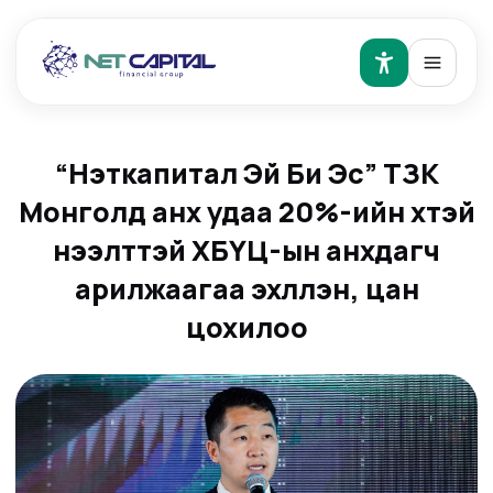
“Нэткапитал Эй Би Эс” ТЗК
Монголд анх удаа 20%-ийн хүүтэй
нээлттэй ХБҮЦ-ын анхдагч
арилжаагаа эхлүүлэн, цан
цохилоо