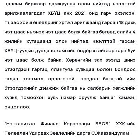
цаасны биржээр дамжуулан олон нийтэд нээлттэй
арилжаалагддаг ХБҮЦ анх 2021 онд гарч эхэлсэн.
Түүнээс хойш өнөөдрийг хүртэл арилжаанд гарсан 18 дахь
үнэт цаас нь энэхүү үнэт цаас болж байгаа бөгөөд сүүлийн 4
жилийн хугацаанд олон нийтэд нээлттэй гарсан
ХБҮЦ-уудын дундаас хамгийн өндөр хүүтэйгээр гарч буй
үнэт цаас болж байна. Хөрөнгийн зах зээлд шинэ
бүтээгдэхүүн гаргах, ялангуяа хувьцаа болон бондоос
гадна тогтмол орлоготой, эрсдэл багатай ийм
бүтээгдэхүүнийг дэмжиж байгаа нь салбарын хөгжлийн
хувьд томоохон хувь нэмэр оруулж байна” хэмээн
онцоллоо.
“Нэткапитал Финанс Корпораци ББСБ” ХХК-ийн
Төлөөлөн Удирдах Зөвлөлийн дарга С.Жавзандулам: