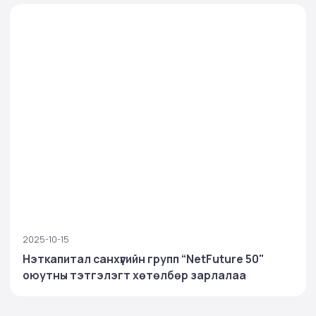
2025-10-15
Нэткапитал санхүүгийн групп “NetFuture 50"
оюутны тэтгэлэгт хөтөлбөр зарлалаа