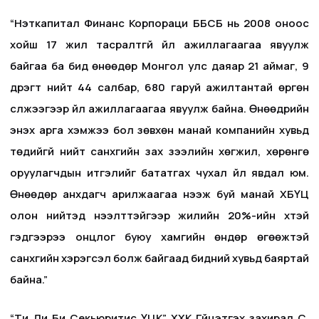
“Нэткапитал Финанс Корпораци ББСБ нь 2008 оноос
хойш 17 жил тасралтгүй үйл ажиллагаагаа явуулж
байгаа ба бид өнөөдөр Монгол улс даяар 21 аймаг, 9
дүүрэгт нийт 44 салбар, 680 гаруй ажилтантай өргөн
сүлжээгээр үйл ажиллагаагаа явуулж байна. Өнөөдрийн
энэхүү арга хэмжээ бол зөвхөн манай компанийн хувьд
төдийгүй нийт санхүүгийн зах зээлийн хөгжил, хөрөнгө
оруулагчдын итгэлийг бататгах чухал үйл явдал юм.
Өнөөдөр анхдагч арилжаагаа нээж буй манай ХБҮЦ
олон нийтэд нээлттэйгээр жилийн 20%-ийн хүүтэй
гэдгээрээ онцлог буюу хамгийн өндөр өгөөжтэй
санхүүгийн хэрэгсэл болж байгаад бидний хувьд баяртай
байна.”
“Ти Ди Би Секьюритис ҮЦК” ХХК Гүйцэтгэх захирал С.