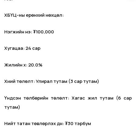
ХБҮЦ-ны ерөнхий нөхцөл:
Нэгжийн үнэ: ₮100,000
Хугацаа: 24 сар
Жилийн хүү: 20.0%
Хүүний төлөлт: Улирал тутам (3 сар тутам)
Үндсэн төлбөрийн төлөлт: Хагас жил тутам (6 сар
тутам)
Нийт татан төвлөрүүлэх дүн: ₮30 тэрбум