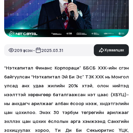
209 үзсэн
2025.03.31
Хуваалцах
•
“Нэткапитал Финанс Корпораци” ББСБ ХХК-ийн үүсгэн
байгуулсан “Нэткапитал Эй Би Эс” ТЗК ХХК нь Монгол
улсад анх удаа жилийн 20% хүүтэй, олон нийтэд
нээлттэй хөрөнгөөр баталгаажсан үнэт цаас (ХБҮЦ)-
ны анхдагч арилжааг албан ёсоор нээж, хүндэтгэлийн
цан цохилоо. Энэхүү 30 тэрбум төгрөгийн арилжааг
эхлүүлэх цан цохих ёслолын арга хэмжээнд Санхүүгийн
зохицуулах хороо, Ти Ди Би Секьюритис ҮЦК,