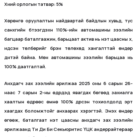
Хүүний орлогын татвар: 5%
Хөрөнгө оруулалтын найдвартай байдлын хувьд, тус
санхүүгийн бүтээгдэхүүн 110%-ийн автомашины зээлийн
багцаар баталгаажин, барьцаат актив нь үнэт цаасны хүү,
үндсэн төлбөрийг бүрэн төлөхөд хангалттай өндөр
дүнтэй байна. Мөн автомашины зээлийн барьцаа нь
100% даатгалтай.
Анхдагч зах зээлийн арилжаа 2025 оны 6 сарын 26-
наас 7 сарын 2-ны өдрүүдэд явагдах бөгөөд захиалга
хаалтын өдрөөс өмнө 100% дүүрсэн тохиолдолд эрт
хаагдах боломжтойг анхаарах хэрэгтэй. Энэхүү өндөр
өгөөж, баталгаат үнэт цаасны анхдагч зах зээлийн
арилжаанд Ти Ди Би Секьюритис ҮЦК андеррайтераар