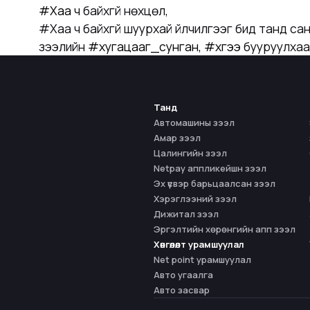
#Хаа
ч байхгүй нөхцөл,
#Хаа ч байхгүй шуурхай үйлчилгээг бид танд с
зээлийн
#хугацааг_сунган, #хүүгээ
бууруулхаа 
Танд
Автомашины зээл
Амар зээл
Цалингийн зээл
Netpay аппликейшн зээл
Эх үүсвэр барьцаалсан зээл
Хэрэглээний зээл
Дижитал зээл
Эргэлтийн хөрөнгийн апп зээл
Хөнгөлөлт урамшуулал
Net point урамшуулал
Авто угаалга
Авто засвар