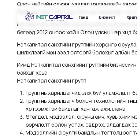
Олон нийтийн сүлжээ, хэвлэл мэдээллийн хэрэг
“Байгаль хаус” ХХК-руу 220 сая төгрөгийг тус 
Танд
Бизнест
Хөрөнг
Нэткапитал санхүүгийн групп нь Монгол улсын 
бөгөөд 2012 оноос хойш Олон улсын нэр хүнд бү
Нэткапитал санхүүгийн группийн хөрөнгө оруула
шилжүүлээгүй мөн зээл олгоогүй болохыг албан
Иймд Нэткапитал санхүүгийн группийн бизнесийн 
байхыг хүсье.
Нэткапитал санхүүгийн групп
Групп нь харилцагчид үзүүлж буй уламжлалт
Групп нь харилцагч болон технологийн түнш
хүртээмжтэй байдлыг хангаж ажиллана.
Өгөгдөл, мэдээлэл, оюуны өмч, хувь хүний м
өөрчлөлт болон устах, эвдрэх, алдагдах з
Мэдээллийн аюулгүй байдлын тогтолцоог та