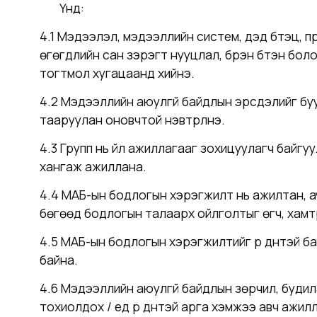
Үүнд:
4.1 Мэдээлэл, мэдээллийн систем, дэд бүтэц, 
өгөгдлийн сан зэрэгт нууцлал, бүрэн бүтэн бо
тогтмол хугацаанд хийнэ.
4.2 Мэдээллийн аюулгүй байдлын эрсдэлийг бу
тааруулан оновчтой нэвтрүүлнэ.
4.3 Групп нь үйл ажиллагааг зохицуулагч байгу
хангаж ажиллана.
4.4 МАБ-ын бодлогын хэрэгжилт нь ажилтан, аут
бөгөөд бодлогын талаарх ойлголтыг өгч, хам
4.5 МАБ-ын бодлогын хэрэгжилтийг үр дүнтэй б
байна.
4.6 Мэдээллийн аюулгүй байдлын зөрчил, будила
тохиолдох / үед үр дүнтэй арга хэмжээ авч ажи