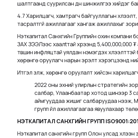
шалтгаанд суурилсан дүн шинжилгээ хийдэг ба
4.7 Харилцагч, хамтрагч байгууллагын хүлээлт, 
тасралтгүй ажиллагааг хангаж ажиллахыг зори
Нэткапитал Санхүүгийн Группийн охин компан
ЗАХ ЗЭЭЛээс хаалtтай хүрээнд 5,400,000,000 ₮ 
түвшин инфляцтай уялдан нэмэгдэх хүлээлттэй б
хөрөнгө оруулагч нарын эрэлт хэрэгцээнд нийц
Итгэл үзүүлж, хөрөнгө оруулалт хийсэн харилцаг
2022 оны эхний улирлын стратегийн зор
салбар, Улаанбаатар хотод шинээр 3 сал
аймгууддаа жишиг салбаруудаа нээж, М
групп үйл ажиллагаагаа явуулахаар төл
НЭТКАПИТАЛ САНХҮҮГИЙН ГРУПП ISO9001:20
Нэткапитал санхүүгийн групп Олон улсад хүлэ