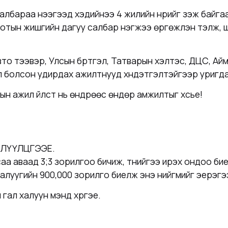
лбараа нээгээд хэдийнээ 4 жилийн нүүрийг үзэж байгаа
 хотын жишгийн дагуу салбар нэгжээ өргөжүүлэн тэлж,
о тээвэр, Улсын бүртгэл, Татварын хэлтэс, ДЦС, Айм
 болсон удирдах ажилтнууд хүндэтгэлтэйгээр уригда
 ажил үйлст нь өндрөөс өндөр амжилтыг хүсье!
ЛҮҮЛЦГЭЭЕ.
саа аваад 3;3 зорилгоо бичиж, түүнийгээ ирэх ондоо бие
 залуугийн 900,000 зорилго биелж энэ нийгмийг эерэг
 гал халуун мэнд хүргэе.