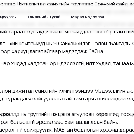
слээр Нэткапитал санхүүгийн группээс Ерөнхий сайд а
тус шилжүүлсэн гэх ташаа мэдээлэл гарсантай холбоот
ө оруулагч
Компанийн тухай
Мэдээ мэдээлэл
хууль тогтоомж, зохицуулагч эрх бүхий байгууллагын 
хий хараат бус аудитын компаниудаар жил бүр санхүүги
лт бүхий компаниуд нь Ч.Сайханбилэг болон “Байгаль Х
 ёсоор хариуцлагатайгаар мэдэгдэж байна.
нэр хүндэд халдсан ор үндэслэлгүй, илт худал, ташаа 
 болон дижитал санхүүгийн үйлчилгээндээ Мэдээллийн а
үүд, гуравдагч байгууллагатай хамтарч ажиллахдаа мэ
эдээллүүд нь группийн үнэ цэнэ агуулсан хөрөнгөд то
эрэг болзошгүй эрсдэлээс хамгаалагдсан байна.
сралтгүй сайжруулж, МАБ-ын бодлогын хүрээнд дараа