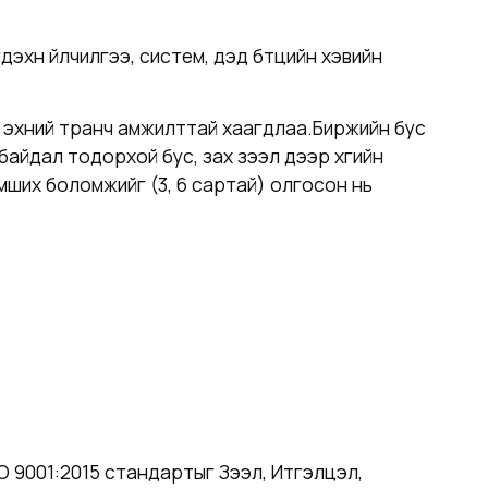
хүүн үйлчилгээ, систем, дэд бүтцийн хэвийн
 эхний транч амжилттай хаагдлаа.Биржийн бус
айдал тодорхой бус, зах зээл дээр хүүгийн
эмших боломжийг (3, 6 сартай) олгосон нь
O 9001:2015 стандартыг Зээл, Итгэлцэл,