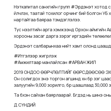
Нэткапитал санхүүгийн групп
#Эрдэнэт
хотод са
үйлчлэх, таатай тохилог орчинг бий болгон УБ
нартайгаа баяраа тэмдэглэлээ.
Тус нээлтийн арга хэмжээнд Орхон аймгийн Авт
хорооны засаг дарга зэрэг иргэдийн төлөөлөл
Эрдэнэт салбарынхаа нийт хамт олонд цаашдын
#Итгэлээр
жигүүрлэж
#Амжилтаар
манлайлсан
#АРВАН ЖИЛ
2019 ОНДОО ӨӨРЧЛӨЛТИЙГ ӨӨРСДӨӨСӨӨ ЭХ
Он солигдох энэ торгон агшинд хүн бүр үзэг цаа
залуугийн 9,000 зорилго, бүр цаашлаад 30,000
Та бүхэн сайхан баярлаарай. Бүгдэд нь шинэ оны
Д.СҮНДИЙ