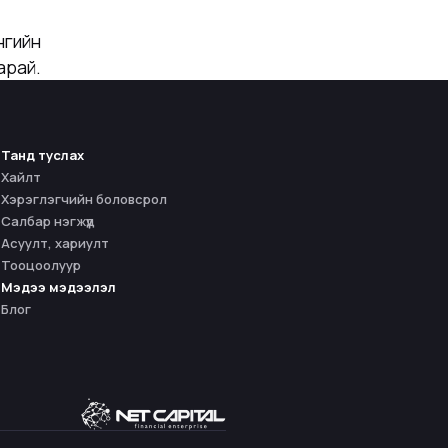
нгийн
арай.
Танд туслах
Хайлт
Хэрэглэгчийн боловсрол
Салбар нэгжүүд
Асуулт, хариулт
Тооцоолуур
Мэдээ мэдээлэл
Блог