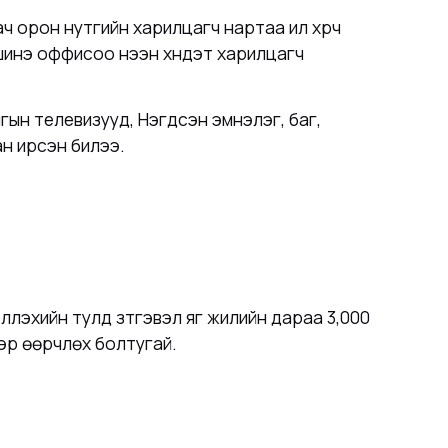
ч орон нутгийн харилцагч нартаа илүү хүрч
 шинэ оффисоо нээн хүндэт харилцагч
гын телевизууд, Нэгдсэн эмнэлэг, баг,
н ирсэн билээ.
лүүлэхийн тулд зүтгэвэл яг жилийн дараа 3,000
ээр өөрчлөх болтугай.