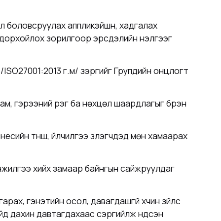
лэл боловсруулах аппликэйшн, хадгалах
тодорхойлох зорилгоор эрсдэлийн үнэлгээг
ISO27001:2013 г.м/ зэргийг Групдийн онцлогт
м, гэрээний үүрэг ба нөхцөл шаардлагыг бүрэн
ийн түнш, үйлчилгээ үзүүлэгчдэд мөн хамаарах
шинжилгээ хийх замаар байнгын сайжруулдаг
рах, гэнэтийн осол, давагдашгүй хүчин зүйлс
дүйд дахин давтагдахаас сэргийлж үндсэн