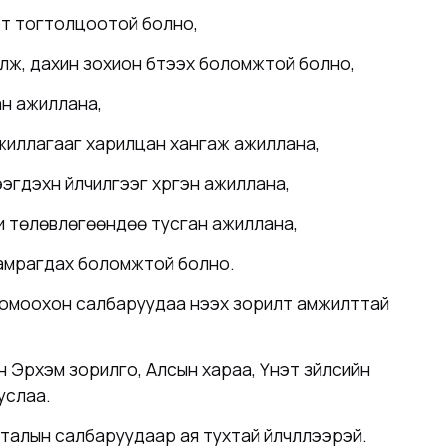
рт тогтолцоотой болно,
уулж, дахин зохион бүтээх боломжтой болно,
ан ажиллана,
ажиллагааг харилцан хангаж ажиллана,
эхүүн үйлчилгээг хүргэн ажиллана,
и төлөвлөгөөндөө тусган ажиллана,
 хамрагдах боломжтой болно.
 томоохон салбаруудаа нээх зорилт амжилттай
 Эрхэм зорилго, Алсын хараа, Үнэт зүйлсийн
услаа.
талын салбаруудаар ая тухтай үйлчлүүлээрэй.