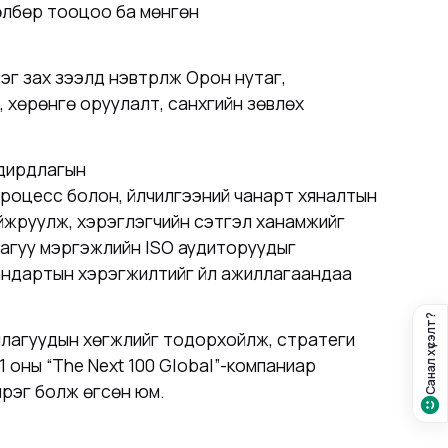
төлбөр тооцоо ба мөнгөн
эг зах зээлд нэвтрүүлж Орон нутаг,
хөрөнгө оруулалт, санхүүгийн зөвлөх
удирдлагын
 процесс болон, үйлчилгээний чанарт хяналтын
айжруулж, хэрэглэгчийн сэтгэл ханамжийг
дагуу мэргэжлийн ISO аудиторуудыг
ндартын хэрэгжилтийг үйл ажиллагаандаа
Санал хүсэлт?
ууллагуудын хөгжлийг тодорхойлж, стратеги
оны “The Next 100 Global”-компаниар
үрэг болж өгсөн юм.