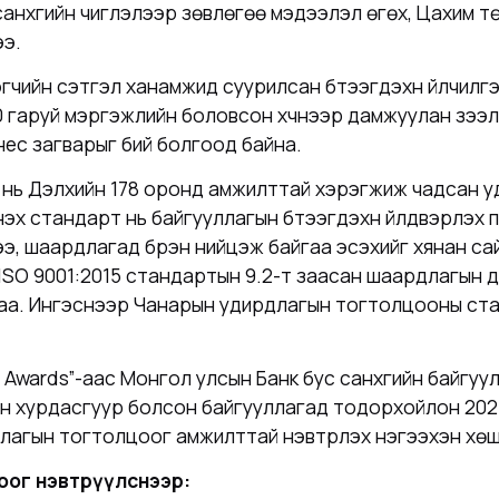
анхүүгийн чиглэлээр зөвлөгөө мэдээлэл өгөх, Цахим 
ээ.
гчийн сэтгэл ханамжид суурилсан бүтээгдэхүүн үйлчилгэ
 гаруй мэргэжлийн боловсон хүчнээр дамжуулан зээл, 
изнес загварыг бий болгоод байна.
 нь Дэлхийн 178 оронд амжилттай хэрэгжиж чадсан 
үү стандарт нь байгууллагын бүтээгдэхүүн үйлдвэрлэх
э, шаардлагад бүрэн нийцэж байгаа эсэхийг хянан с
 ISO 9001:2015 стандартын 9.2-т заасан шаардлагын 
аа. Ингэснээр Чанарын удирдлагын тогтолцооны ста
e Awards”-аас Монгол улсын Банк бус санхүүгийн байг
 хурдасгуур болсон байгууллагад тодорхойлон 2021 
агын тогтолцоог амжилттай нэвтрүүлэх нэгээхэн хөшү
оог нэвтрүүлснээр: