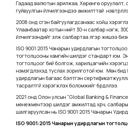
Гадаад валютын арилжаа, Хөрөнгө оруулалт, с
гуйвуулгын үйлчилгээндээ амжилттай нэвтрүүлл
2008 онд үүсгэн байгуулагдсанаас хойш хэрэглэ
Улаанбаатар хотын нийт 30-н салбар нэгж, 300
үйлчилгээнүүдийг үзүүлж салбартаа үлгэр жишээ б
ISO 9001:2015 Чанарын удирдлагын тогтолцоо
тогтолцооны хамгийн шилдэг стандарт юм. Энэх
тогтолцоог бий болгож, харилцагчийн хэрэгцэ
нэмэгдүүлэхэд туслах зорилготой юм. Мөн бид
удирдлагын багаас бэлтгэн сертификатжуулл
тасралтгүй хэрэгжүүлэх боломжийг бүрдүүллээ.
2021 онд Олон улсын "Global Banking & Financ
менежментээр шилдэг амжилтад хүрч, салбарын
шалгаруулсан нь ISO 9001:2015 Чанарын Удирдл
ISO 9001:2015 Чанарын удирдлагын тогтолц