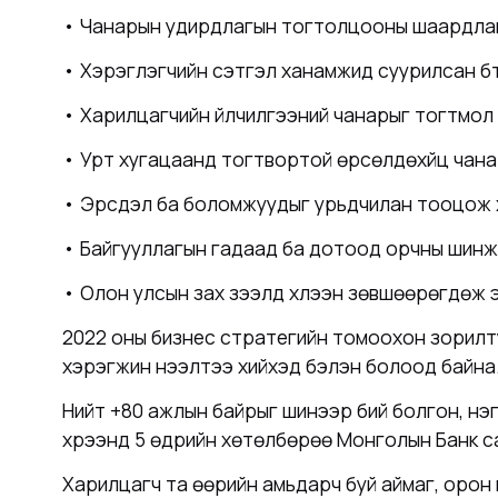
• Чанарын удирдлагын тогтолцооны шаардлагы
• Хэрэглэгчийн сэтгэл ханамжид суурилсан бүтэ
• Харилцагчийн үйлчилгээний чанарыг тогтмо
• Урт хугацаанд тогтвортой өрсөлдөхүйц чан
• Эрсдэл ба боломжуудыг урьдчилан тооцож хар
• Байгууллагын гадаад ба дотоод орчны шинж
• Олон улсын зах зээлд хүлээн зөвшөөрөгдөж э
2022 оны бизнес стратегийн томоохон зорилту
хэрэгжин нээлтээ хийхэд бэлэн болоод байна
Нийт +80 ажлын байрыг шинээр бий болгон, нэг
хүрээнд 5 өдрийн хөтөлбөрөө Монголын Банк с
Харилцагч та өөрийн амьдарч буй аймаг, орон н