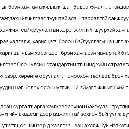
г бүрэн ханган ажиллаж, шат бүрдээ хяналт, станда
эгдэхүүн үйлчилгээг тууштай үзүүлэн, тасралтгүй сайжр
л хэмжиж, сайжруулалтын хэрэгжилтийг шуурхай ханг
араа хадгалж, харилцагч болон байгууллагын ашигт 
илцагчдын хэрэгцээг бүрэн хангасан чанартай бүтээгд
илгээг Олон улсын стандартын түвшинд хийн стратег
х үүсвэр, хөрөнгө оруулалт, томоохон төслүүдэд бүрэн
удын нэг болох орон нутгийн 12 аймагт жишиг бүхий
.
дсэн сургалт арга хэмжээг зохион байгуулан группын
анхүүгийн академи дээр амжилттай зохион байгуулж ду
утагт цоо шинээр үүд хаалгаа нээн эхлүүлж буй Нэткапи