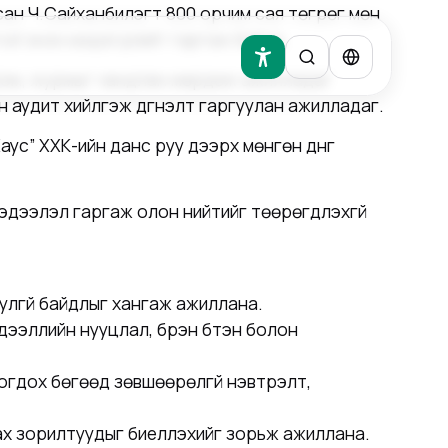
сан Ч.Сайханбилэгт 800 орчим сая төгрөг мөн
ой энэхүү мэдэгдлийг гаргаж байна.
дүрэм, журмыг чандлан мөрдөж ажилладаг
йн аудит хийлгэж дүгнэлт гаргуулан ажилладаг.
аус” ХХК-ийн данс руу дээрх мөнгөн дүнг
мэдээлэл гаргаж олон нийтийг төөрөгдүүлэхгүй
юулгүй байдлыг хангаж ажиллана.
дээллийн нууцлал, бүрэн бүтэн болон
оцогдох бөгөөд зөвшөөрөлгүй нэвтрэлт,
х зорилтуудыг биелүүлэхийг зорьж ажиллана.