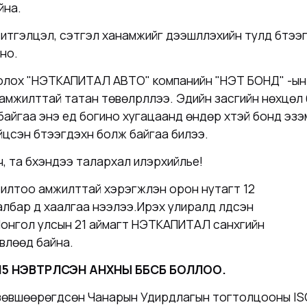
йна.
итгэлцэл, сэтгэл ханамжийг дээшлүүлэхийн тулд бүтээгдэ
но.
и болох "НЭТКАПИТАЛ АВТО" компанийн "НЭТ БОНД" -ын
амжилттай татан төвөлрүүллээ. Эдийн засгийн нөхцөл б
айгаа энэ үед богино хугацаанд өндөр хүүтэй бонд эз
сэн бүтээгдэхүүн болж байгаа билээ.
ч, та бүхэндээ талархал илэрхийлье!
илтоо амжилттай хэрэгжүүлэн орон нутагт 12
бар үүд хаалгаа нээлээ.Ирэх улиралд үлдсэн
онгол улсын 21 аймагт НЭТКАПИТАЛ санхүүгийн
өвлөөд байна.
15 НЭВТРҮҮЛСЭН АНХНЫ ББСБ БОЛЛОО.
эн зөвшөөрөгдсөн Чанарын Удирдлагын тогтолцооны IS