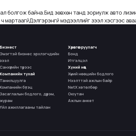
анал болгож байна.Бид зөвхөн танд зориулж авто лизи
ч мартаагүйДэлгэрэнгүй мэдээллийг зээл хэсгээс ава
Бизнест
Хөрөнгө оруулагч
Эмэгтэй бизнес эрхлэгчдийн
Бонд
зээл
Итгэлцэл
Санхүүгийн түрээс
Хүний нөөц
Компанийн тухай
Хүний нөөцийн бодлого
Танилцуулга
Нээлттэй ажлын байр
Компанийн бүтэц
NetX хөтөлбөр
Засаглалын бодлого, дүрэм,
Оюутан
журам
Ажлын анкет
Үйл ажиллагааны тайлан