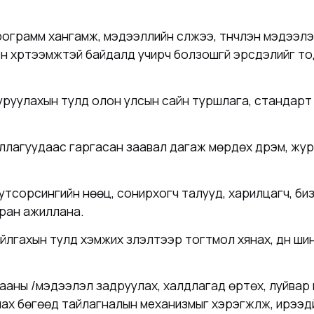
программ хангамж, мэдээллийн сүлжээ, түүнчлэн мэдээ
лон хүртээмжтэй байдалд учирч болзошгүй эрсдэлийг 
уруулахын тулд олон улсын сайн туршлага, стандарт /
уллагуудаас гаргасан заавал дагаж мөрдөх дүрэм, жура
сорсингийн нөөц, сонирхогч талууд, харилцагч, бизнес
тран ажиллана.
айлгахын тулд хэмжих үзүүлэлтээр тогтмол хянах, дүн 
аны /мэдээлэл задруулах, халдлагад өртөх, луйвар га
ллах бөгөөд тайлагналын механизмыг хэрэгжүүлж, ирээ