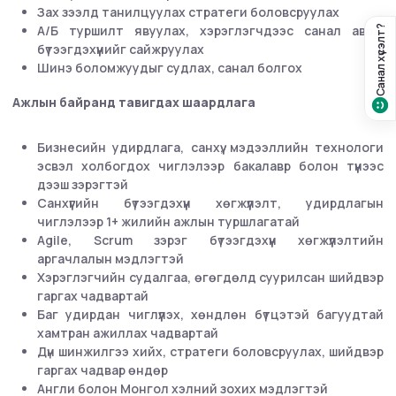
Зах зээлд танилцуулах стратеги боловсруулах
А/Б туршилт явуулах, хэрэглэгчдээс санал авах,
Санал хүсэлт?
бүтээгдэхүүнийг сайжруулах
Шинэ боломжуудыг судлах, санал болгох
Ажлын байранд тавигдах шаардлага
Бизнесийн удирдлага, санхүү, мэдээллийн технологи
эсвэл холбогдох чиглэлээр бакалавр болон түүнээс
дээш зэрэгтэй
Санхүүгийн бүтээгдэхүүн хөгжүүлэлт, удирдлагын
чиглэлээр 1+ жилийн ажлын туршлагатай
Agile, Scrum зэрэг бүтээгдэхүүн хөгжүүлэлтийн
аргачлалын мэдлэгтэй
Хэрэглэгчийн судалгаа, өгөгдөлд суурилсан шийдвэр
гаргах чадвартай
Баг удирдан чиглүүлэх, хөндлөн бүтцэтэй багуудтай
хамтран ажиллах чадвартай
Дүн шинжилгээ хийх, стратеги боловсруулах, шийдвэр
гаргах чадвар өндөр
Англи болон Монгол хэлний зохих мэдлэгтэй