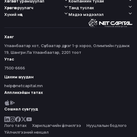
Хөнгөлөлт урамшуулал
Компанийн тухай
Хөрөнгө оруулагч
Танд туслах
Хүний нөөц
Мэдээ мэдээлэл
Хаяг
Улаанбаатар хот, Сүхбаатар дүүрэг 1-р хороо, Олимпийн гудамж
19, Шангри Ла Улаанбаатар, 2201 тоот
Утас
7500-6666
Цахим шуудан
help@netcapital.mn
Аппликэйшн татах
Сошиал сувгууд
Лого татах
Харилцагчийн үйлчилгээ
Нууцлалын бодлого
Үйлчилгээний нөхцөл