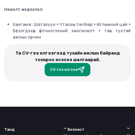
Нэмэлт мэдээлэл
Хангамж: Шатахуун + Утасны төлбөр + Өглөөний цай +
Бүтээгдэхүүн үйлчилгээний хөнгөлөлт + тав тухтай
ажлын орчин
Та CV-гээ илгээгээд тухайн ажлын байранд
тохирох эсэхээ шалгаарай.
CV-гээ илгээе
Танд
Бизнест