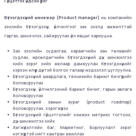
Гүйцэтгэх үндсэн үүрэг
Бүтээгдэхүүний менежер (Product manager)
нь компанийн
зээлийн бүтээгдэхүүн, үйлчилгээг зах зээлд амжилттай
гаргах, шинэчлэх, сайжруулах үйл явцыг хариуцна.
Зах зээлийн судалгаа, хараагчийн зан төлөвийг
судлах, өрсөлдөгчийн бүтээгдэхүүний дүн шинжилгээ
хийх зэрэг хийх ажлаар дамжуулан бүтээгдэхүүнийг
хэрхэн илүү үр дүнтэй болгох талаар мэдээлэл цуглуулна.
Бүтээгдэхүүний шаардлага, техникийн баримт бичгүүдийг
боловсруулах
Бүтээгдэхүүн, үйлчилгээний баримт бичиг, гарын авлага
боловсруулах
Бүтээгдэхүүний замын зураг (product roadmap)
боловсруулах, хэрэгжүүлэх
Бүтээгдэхүүний гүйцэтгэлийг хэмжих метрикс тогтоох,
дүн шинжилгээ хийх
Хөгжүүлэлтийн баг, Маркетинг, Борлуулалт зэрэг
нэгжүүдтэй нягт хамтран ажиллах