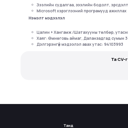
Зээлийн судалгаа, зээлийн бодолт, эрсдэлт
Microsoft хэрэглээний програмууд ажиллах
Нэмэлт мэдээлэл
Цалин + Хангамж /Шатахууны төлбөр, утасн
Хаяг: Өмнөговь аймаг, Даланзадгад сумын 3-
Дэлгэрэнгүй мэдээлэл авах утас: 94103993
Та CV-
Танд