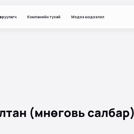
ө оруулагч
Компанийн тухай
Мэдээ мэдээлэл
тан (Өмнөговь салбар)