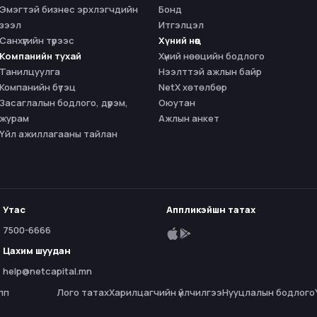
Эмэгтэй бизнес эрхлэгчдийн
Бонд
зээл
Итгэлцэл
Санхүүгийн түрээс
Хүний нөөц
Компанийн тухай
Хүний нөөцийн бодлого
Танилцуулга
Нээлттэй ажлын байр
Компанийн бүтэц
NetX хөтөлбөр
Засаглалын бодлого, дүрэм,
Оюутан
журам
Ажлын анкет
Үйл ажиллагааны тайлан
Утас
Аппликэйшн татах
7500-6666
Цахим шуудан
help@netcapital.mn
пп
Лого татах
Харилцагчийн үйлчилгээ
Нууцлалын бодлого