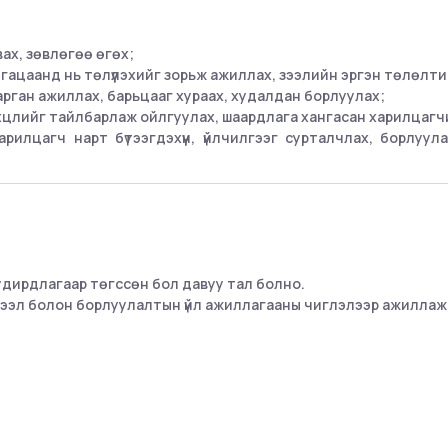
вах, зөвлөгөө өгөх;
угацаанд нь төлүүлэхийг зорьж ажиллах, зээлийн эргэн төлөлти
рган ажиллах, барьцааг хураах, худалдан борлуулах;
өхцлийг тайлбарлаж ойлгуулах, шаардлага хангасан харилцагчи
илцагч нарт бүтээгдэхүүн, үйлчилгээг сурталчлах, борлуу
 удирдлагаар төгссөн бол давуу тал болно.
 зээл болон борлуулалтын үйл ажиллагааны чиглэлээр ажиллаж