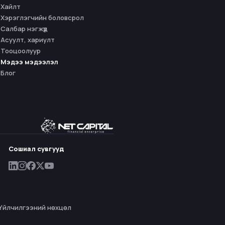
Хайлт
Хэрэглэгчийн боловсрол
Салбар нэгжүүд
Асуулт, хариулт
Тооцоолуур
Мэдээ мэдээлэл
Блог
Сошиал сувгууд
Үйлчилгээний нөхцөл