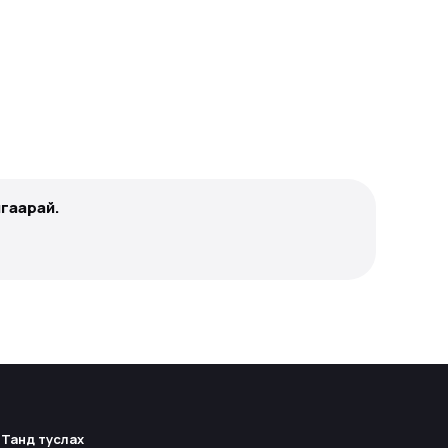
гаарай.
Танд туслах