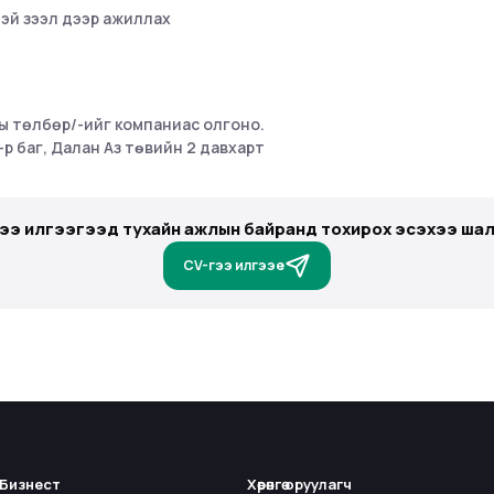
эй зээл дээр ажиллах
ы төлбөр/-ийг компаниас олгоно.
р баг, Далан Аз тѳвийн 2 давхарт
гээ илгээгээд тухайн ажлын байранд тохирох эсэхээ шал
CV-гээ илгээе
Бизнест
Хөрөнгө оруулагч