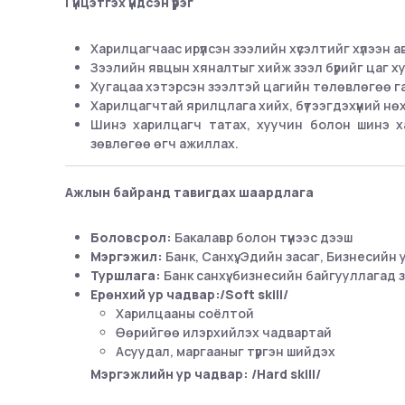
Гүйцэтгэх үндсэн үүрэг
Харилцагчаас ирүүлсэн зээлийн хүсэлтийг хүлээн а
Зээлийн явцын хяналтыг хийж зээл бүрийг цаг х
Хугацаа хэтэрсэн зээлтэй цагийн төлөвлөгөө га
Харилцагчтай ярилцлага хийх, бүтээгдэхүүний н
Шинэ харилцагч татах, хуучин болон шинэ хар
зөвлөгөө өгч ажиллах.
Ажлын байранд тавигдах шаардлага
Боловсрол:
Бакалавр болон түүнээс дээш
Мэргэжил:
Банк, Санхүү, Эдийн засаг, Бизнесийн
Туршлага:
Банк санхүү, бизнесийн байгууллагад
Ерөнхий ур чадвар:/Soft skill/
Харилцааны соёлтой
Өөрийгөө илэрхийлэх чадвартай
Асуудал, маргааныг түргэн шийдэх
Мэргэжлийн ур чадвар: /Hard skill/