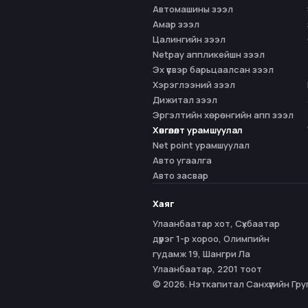
Автомашины зээл
Амар зээл
Цалингийн зээл
Netpay аппликейшн зээл
Эх үүсвэр барьцаалсан зээл
Хэрэглээний зээл
Дижитал зээл
Эргэлтийн хөрөнгийн апп зээл
Хөнгөлөлт урамшуулал
Net point урамшуулал
Авто угаалга
Авто засвар
Хаяг
Улаанбаатар хот, Сүхбаатар
дүүрэг 1-р хороо, Олимпийн
гудамж 19, Шангри Ла
Улаанбаатар, 2201 тоот
© 2026. Нэткапитал Санхүүгийн Гру