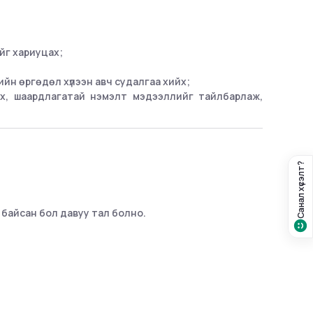
йг хариуцах;
йн өргөдөл хүлээн авч судалгаа хийх;
лах, шаардлагатай нэмэлт мэдээллийг тайлбарлаж,
Санал хүсэлт?
 байсан бол давуу тал болно.