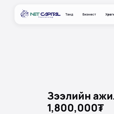
Танд
Бизнест
Хөрөнг
Зээлийн ажил
1,800,000₮