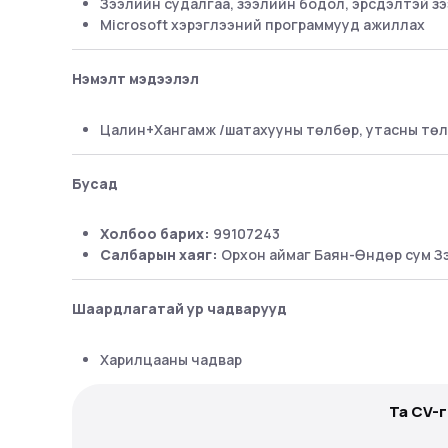
Зээлийн судалгаа, зээлийн бодол, эрсдэлтэй з
Microsoft хэрэглээний программууд ажиллах
Нэмэлт мэдээлэл
Цалин+Хангамж /шатахууны төлбөр, утасны төлб
Бусад
Холбоо барих:
99107243
Салбарын хаяг:
Орхон аймаг Баян-Өндөр сум Зэс
Шаардлагатай ур чадварууд
Харилцааны чадвар
Та CV-