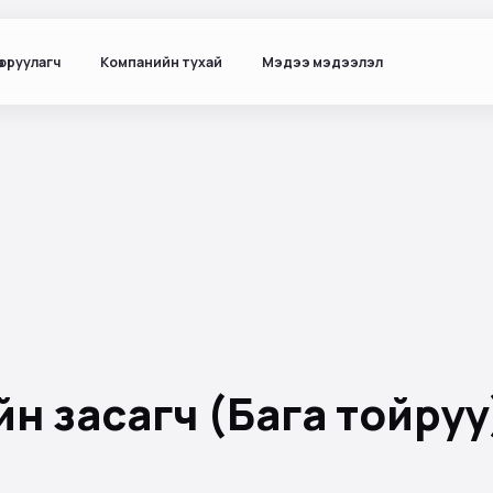
ө оруулагч
Компанийн тухай
Мэдээ мэдээлэл
н засагч (Бага тойруу)