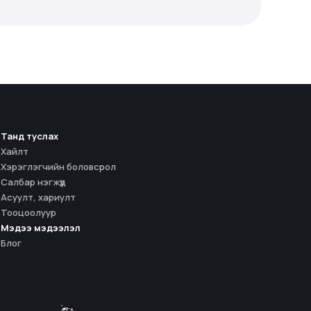
Танд туслах
Хайлт
Хэрэглэгчийн боловсрол
Салбар нэгжүүд
Асуулт, хариулт
Тооцоолуур
Мэдээ мэдээлэл
Блог