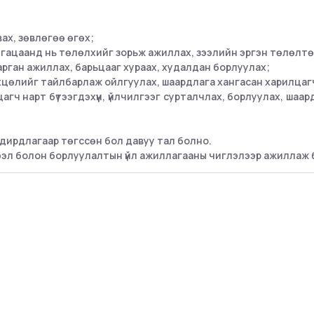
вах, зөвлөгөө өгөх;
угацаанд нь төлөлхийг зорьж ажиллах, зээлийн эргэн төлөлтө
рган ажиллах, барьцааг хураах, худалдан борлуулах;
өхцөлийг тайлбарлаж ойлгуулах, шаардлага хангасан харилцагч
агч нарт бүтээгдэхүүн, үйлчилгээг сурталчлах, борлуулах, ш
 удирдлагаар төгссөн бол давуу тал болно.
 зээл болон борлуулалтын үйл ажиллагааны чиглэлээр ажиллаж 