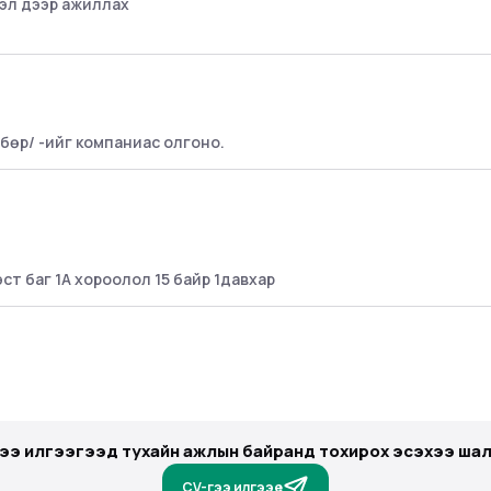
ээл дээр ажиллах
өр/ -ийг компаниас олгоно.
т баг 1А хороолол 15 байр 1давхар
гээ илгээгээд тухайн ажлын байранд тохирох эсэхээ шал
CV-гээ илгээе