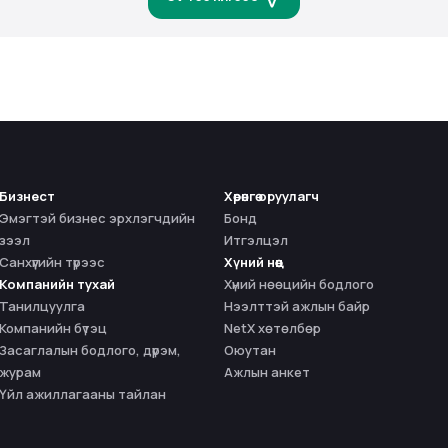
Бизнест
Хөрөнгө оруулагч
Эмэгтэй бизнес эрхлэгчдийн
Бонд
зээл
Итгэлцэл
Санхүүгийн түрээс
Хүний нөөц
Компанийн тухай
Хүний нөөцийн бодлого
Танилцуулга
Нээлттэй ажлын байр
Компанийн бүтэц
NetX хөтөлбөр
Засаглалын бодлого, дүрэм,
Оюутан
журам
Ажлын анкет
Үйл ажиллагааны тайлан