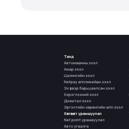
Танд
Автомашины зээл
Амар зээл
Цалингийн зээл
Netpay аппликейшн зээл
Эх үүсвэр барьцаалсан зээл
Хэрэглээний зээл
Дижитал зээл
Эргэлтийн хөрөнгийн апп зээл
Хөнгөлөлт урамшуулал
Net point урамшуулал
Авто угаалга