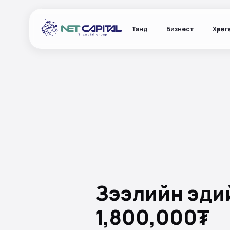
Танд
Бизнест
Хөрөнг
Зээлийн эдий
1,800,000₮