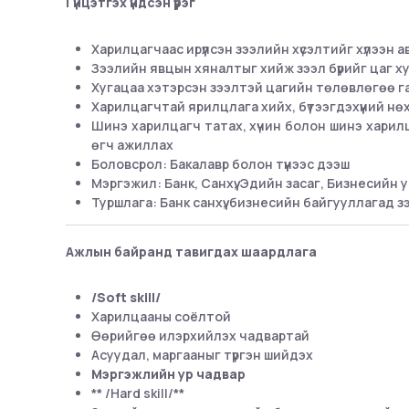
Гүйцэтгэх үндсэн үүрэг
Харилцагчаас ирүүлсэн зээлийн хүсэлтийг хүлээн а
Зээлийн явцын хяналтыг хийж зээл бүрийг цаг х
Хугацаа хэтэрсэн зээлтэй цагийн төлөвлөгөө га
Харилцагчтай ярилцлага хийх, бүтээгдэхүүний н
Шинэ харилцагч татах, хүчин болон шинэ харилц
өгч ажиллах
Боловсрол: Бакалавр болон түүнээс дээш
Мэргэжил: Банк, Санхүү, Эдийн засаг, Бизнесийн
Туршлага: Банк санхүү, бизнесийн байгууллагад
Ажлын байранд тавигдах шаардлага
/Soft skill/
Харилцааны соёлтой
Өөрийгөө илэрхийлэх чадвартай
Асуудал, маргааныг түргэн шийдэх
Мэргэжлийн ур чадвар
** /Hard skill/**