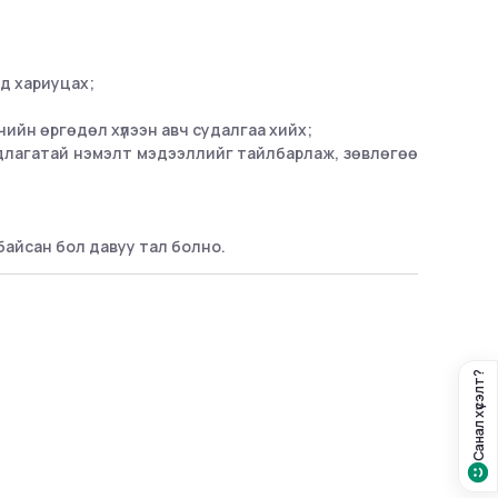
д хариуцах;
ийн өргөдөл хүлээн авч судалгаа хийх;
аардлагатай нэмэлт мэдээллийг тайлбарлаж, зөвлөгөө
байсан бол давуу тал болно.
Санал хүсэлт?