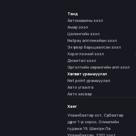
Танд
Автомашины зээл
Амар зээл
Цалингийн зээл
Netpay аппликейшн зээл
Эх үүсвэр барьцаалсан зээл
Хэрэглээний зээл
Дижитал зээл
Эргэлтийн хөрөнгийн апп зээл
Хөнгөлөлт урамшуулал
Net point урамшуулал
Авто угаалга
Авто засвар
Хаяг
Улаанбаатар хот, Сүхбаатар
дүүрэг 1-р хороо, Олимпийн
гудамж 19, Шангри Ла
Улаанбаатар, 2201 тоот