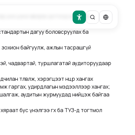
гад үнэ цэнэ авчрах дотоод аудитын
 стандартын дагуу боловсруулах ба
в зохион байгуулж, ажлын тасрашгүй
эй, чадвартай, туршлагатай аудиторуудаар
чилан төлөвлөж, хэрэгцээт нөөцөөр хангах
өвлөмж гаргах, удирдлагын мэдээллээр хангах;
 шалгаж, аудитын журмуудад нийцэж байгаа
яраат бус үнэлгээ өгөх ба ТУЗ-д тогтмол