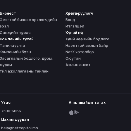
Бизнест
Хөрөнгө оруулагч
Эмэгтэй бизнес эрхлэгчдийн
Бонд
зээл
Итгэлцэл
Санхүүгийн түрээс
Хүний нөөц
Компанийн тухай
Хүний нөөцийн бодлого
Танилцуулга
Нээлттэй ажлын байр
Компанийн бүтэц
NetX хөтөлбөр
Засаглалын бодлого, дүрэм,
Оюутан
журам
Ажлын анкет
Үйл ажиллагааны тайлан
Утас
Аппликэйшн татах
7500-6666
Цахим шуудан
help@netcapital.mn