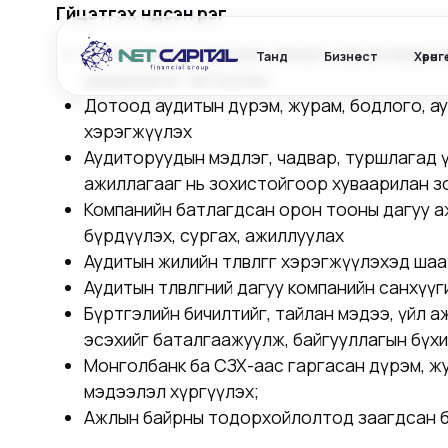
Гүйцэтгэх үндсэн үүрэг
Байгууллагын эрсдэл, хяналт, засаглалыг х
Танд
Бизнест
Хөрөнг
удирдлагыг чиглүүлэх
Дотоод аудитын дүрэм, журам, бодлого, ау
хэрэгжүүлэх
Аудиторуудын мэдлэг, чадвар, туршлагад 
ажиллагааг нь зохистойгоор хуваарилан з
Компанийн батлагдсан орон тооны дагуу а
бүрдүүлэх, сургах, ажиллуулах
Аудитын жилийн төлөвлөгөөг хэрэгжүүлэхэд шаардл
Аудитын төлөвлөгөөний дагуу компанийн санх
Бүртгэлийн бичилтийг, тайлан мэдээ, үйл
эсэхийг баталгаажуулж, байгууллагын бүхи
Монголбанк ба СЗХ-аас гаргасан дүрэм, жур
мэдээлэл хүргүүлэх;
Ажлын байрны тодорхойлолтод заагдсан бу