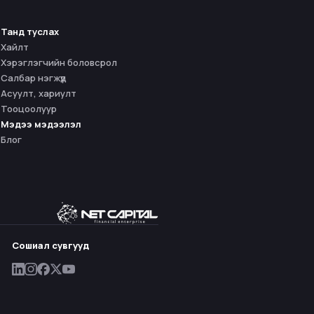
Танд туслах
Хайлт
Хэрэглэгчийн боловсрол
Салбар нэгжүүд
Асуулт, хариулт
Тооцоолуур
Мэдээ мэдээлэл
Блог
Сошиал сувгууд