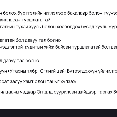
ан болох бүртгэлийн чиглэлээр бакалавр болон түүнэ
ажилласан туршлагатай
гэлийн тухай хууль болон холбогдох бусад хууль жура
агатай бол давуу тал болно
 мэдлэгтэй, аудитын хийж байсан туршлагатай бол да
л давуу тал болно.
н+Утасны төлбөр+Өглөөний цай+Бүтээгдэхүүн үйлчилгээ
рсаг залуу хамт олон таныг хүлээж
илцааны чадвар Өгөгдөлд суурилсан шийдвэр гаргах З