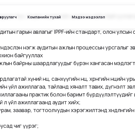
араат бус, бодит хөндлөнгийн үнэлгээ хийж байгуулла
ө оруулагч
Компанийн тухай
Мэдээ мэдээлэл
дитын гарын авлагыг IPPF-ийн стандарт, олон улсын
үндэслэн нэгж аудитын ажлын процессын урсгалыг зө
охион байгууллах
жлын байрны шаардлагуудыг бүрэн хангасан мэдлэгт
агатай хүний нөөц, санхүүгийн нөөц, хөрөнгийн нөөцийн урьд
үүгийн үйл ажиллагаа, тайланд хяналт тавих, дүгнэлт з
 ажиллагааны практик болон баримт бүрдүүлэлтүүдийг
й л үйл ажиллагаанд аудит хийх;
ам, заавар, тогтоолvудын хэрэгжилтэнд хөндлөнгийн х
сад чиг үүрэг;