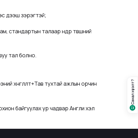
эс дээш зэрэгтэй;
м, стандартын талаар өндөр төвшний
вуу тал болно.
Санал хүсэлт?
ний хөнгөлөлт+Тав тухтай ажлын орчин
охион байгуулах ур чадвар Англи хэл