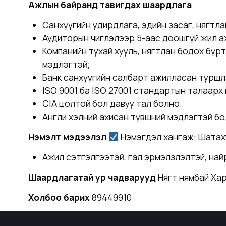
Ажлын байранд тавигдах шаардлага
Санхүүгийн удирдлага, эдийн засаг, нягтл
Аудиторын чиглэлээр 5-аас доошгүй жил 
Компанийн тухай хууль, нягтлан бодох бүрт
мэдлэгтэй;
Банк санхүүгийн салбарт ажилласан туршл
ISO 9001 ба ISO 27001 стандартын талаарх
CIA цолтой бол давуу тал болно.
Англи хэлний ахисан түвшний мэдлэгтэй бо
Нэмэлт мэдээлэл
Нэмэгдэл хангаж: Шатахуу
Ажил сэтгэлгээтэй, гал эрмэлзлэлтэй, най
Шаардлагатай ур чадварууд
Нягт нямбай Хар
Холбоо барих
89449910