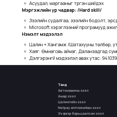
Асуудал, маргааныг түргэн шийдэх
Мэргэжлийн ур чадвар: /Hard skill/
Зээлийн судалгаа, зээлийн бодолт, эр
Microsoft хэрэглээний програмууд ажи
Нэмэлт мэдээлэл
Цалин + Хангамж /Шатахууны төлбөр, у
Хаяг: Өмнөговь аймаг, Даланзадгад сумы
Дэлгэрэнгүй мэдээлэл авах утас: 94103
Танд
Автомашины зээл
Амар зээл
Цалингийн зээл
Netpay аппликейшн зээл
Эх үүсвэр барьцаалсан зээл