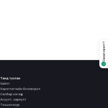
Санал хүсэлт?
Танд туслах
Хайлт
Хэрэглэгчийн боловсрол
Салбар нэгжүүд
Асуулт, хариулт
Тооцоолуур