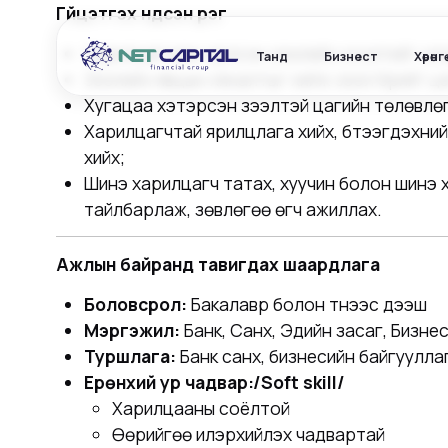
Гүйцэтгэх үндсэн үүрэг
Харилцагчаас ирүүлсэн зээлийн хүсэлтийг хүл
Танд
Бизнест
Хөрөнг
Зээлийн явцын хяналтыг хийж зээл бүрийг ц
Хугацаа хэтэрсэн зээлтэй цагийн төлөвлөг
Харилцагчтай ярилцлага хийх, бүтээгдэхүүн
хийх;
Шинэ харилцагч татах, хуучин болон шинэ х
тайлбарлаж, зөвлөгөө өгч ажиллах.
Ажлын байранд тавигдах шаардлага
Боловсрол:
Бакалавр болон түүнээс дээш
Мэргэжил:
Банк, Санхүү, Эдийн засаг, Бизн
Туршлага:
Банк санхүү, бизнесийн байгуул
Ерөнхий ур чадвар:/Soft skill/
Харилцааны соёлтой
Өөрийгөө илэрхийлэх чадвартай