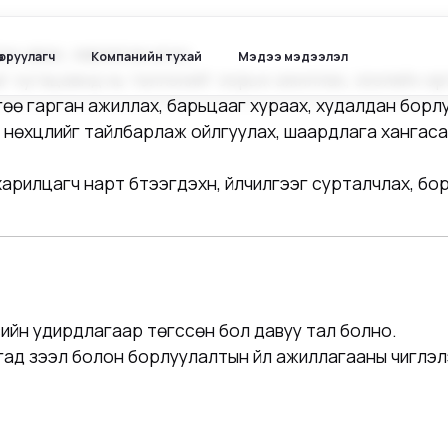
ээн авах, зөвлөгөө өгөх;
ө оруулагч
Компанийн тухай
Мэдээ мэдээлэл
аг хугацаанд нь төлүүлэхийг зорьж ажиллах, зээлийн э
өө гарган ажиллах, барьцааг хураах, худалдан борл
ий нөхцлийг тайлбарлаж ойлгуулах, шаардлага хангаса
арилцагч нарт бүтээгдэхүүн, үйлчилгээг сурталчлах, 
есийн удирдлагаар төгссөн бол давуу тал болно.
лагад зээл болон борлуулалтын үйл ажиллагааны чиглэ