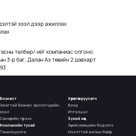
сдэлтэй зээл дээр ажиллах
ллах
тасны төлбөр/-ийг компаниас олгоно.
н 3-р баг, Далан Аз тѳвийн 2 давхарт
993
Бизнест
Хөрөнгө оруулагч
Эмэгтэй бизнес эрхлэгчдийн
Бонд
зээл
Итгэлцэл
Санхүүгийн түрээс
Хүний нөөц
Компанийн тухай
Хүний нөөцийн бодлого
Танилцуулга
Нээлттэй ажлын байр