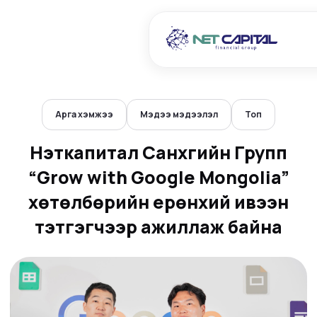
Арга хэмжээ
Мэдээ мэдээлэл
Топ
Нэткапитал Санхүүгийн Групп
“Grow with Google Mongolia”
хөтөлбөрийн ерөнхий ивээн
тэтгэгчээр ажиллаж байна