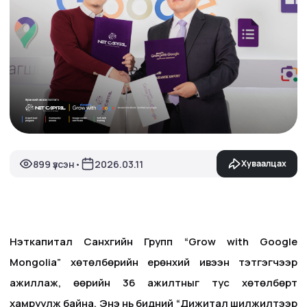
899 үзсэн
2026.03.11
Хуваалцах
•
Нэткапитал Санхүүгийн Групп “Grow with Google
Mongolia” хөтөлбөрийн ерөнхий ивээн тэтгэгчээр
ажиллаж, өөрийн 36 ажилтныг тус хөтөлбөрт
хамруулж байна. Энэ нь бидний “Дижитал шилжилтээр