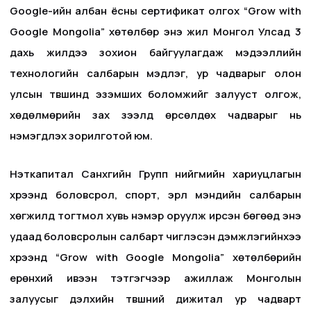
Google-ийн албан ёсны сертификат олгох “Grow with
Google Mongolia” хөтөлбөр энэ жил Монгол Улсад 3
дахь жилдээ зохион байгуулагдаж мэдээллийн
технологийн салбарын мэдлэг, ур чадварыг олон
улсын түвшинд эзэмших боломжийг залууст олгож,
хөдөлмөрийн зах зээлд өрсөлдөх чадварыг нь
нэмэгдүүлэх зорилготой юм.
Нэткапитал Санхүүгийн Групп нийгмийн хариуцлагын
хүрээнд боловсрол, спорт, эрүүл мэндийн салбарын
хөгжилд тогтмол хувь нэмэр оруулж ирсэн бөгөөд энэ
удаад боловсролын салбарт чиглэсэн дэмжлэгийнхээ
хүрээнд “Grow with Google Mongolia” хөтөлбөрийн
ерөнхий ивээн тэтгэгчээр ажиллаж Монголын
залуусыг дэлхийн түвшний дижитал ур чадварт