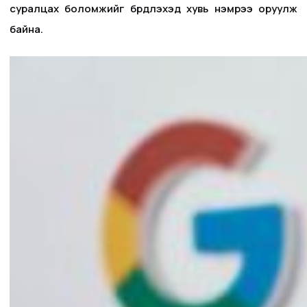
суралцах боломжийг бүрдүүлэхэд хувь нэмрээ оруулж
байна.