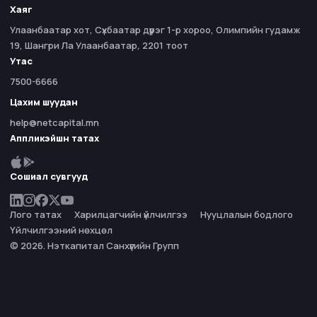
Хаяг
Улаанбаатар хот, Сүхбаатар дүүрэг 1-р хороо, Олимпийн гудамж
19, Шангри Ла Улаанбаатар, 2201 тоот
Утас
7500-6666
Цахим шуудан
help@netcapital.mn
Аппликэйшн татах
Сошиал сувгууд
Лого татах
Харилцагчийн үйлчилгээ
Нууцлалын бодлого
Үйлчилгээний нөхцөл
© 2026. Нэткапитал Санхүүгийн Групп