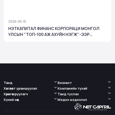
2026-06-15
НЭТКАПИТАЛ ФИНАНС КОРПОРАЦИ МОНГОЛ
УЛСЫН "ТОП-100 АЖ АХУЙН НЭГЖ"-ЭЭР
ШАЛГАРЧ, БАНК БУС САНХҮҮГИЙН САЛБАРТАА
ТЭРГҮҮЛЛЭЭ
Танд
Бизнест
Хөнгөлөлт урамшуулал
Компанийн тухай
Хөрөнгө оруулагч
Танд туслах
Хүний нөөц
Мэдээ мэдээлэл