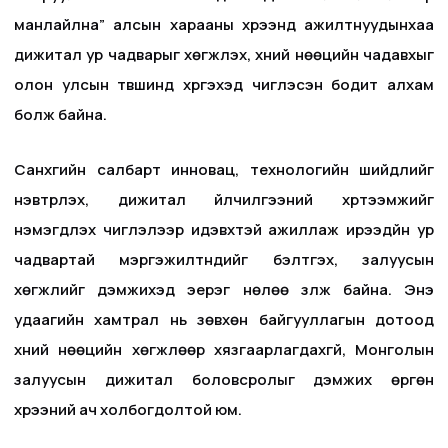
манлайлна” алсын харааны хүрээнд ажилтнуудынхаа
дижитал ур чадварыг хөгжүүлэх, хүний нөөцийн чадавхыг
олон улсын түвшинд хүргэхэд чиглэсэн бодит алхам
болж байна.
Санхүүгийн салбарт инновац, технологийн шийдлийг
нэвтрүүлэх, дижитал үйлчилгээний хүртээмжийг
нэмэгдүүлэх чиглэлээр идэвхтэй ажиллаж ирээдүйн ур
чадвартай мэргэжилтнүүдийг бэлтгэх, залуусын
хөгжлийг дэмжихэд эерэг нөлөө үзүүлж байна. Энэ
удаагийн хамтрал нь зөвхөн байгууллагын дотоод
хүний нөөцийн хөгжлөөр хязгаарлагдахгүй, Монголын
залуусын дижитал боловсролыг дэмжих өргөн
хүрээний ач холбогдолтой юм.