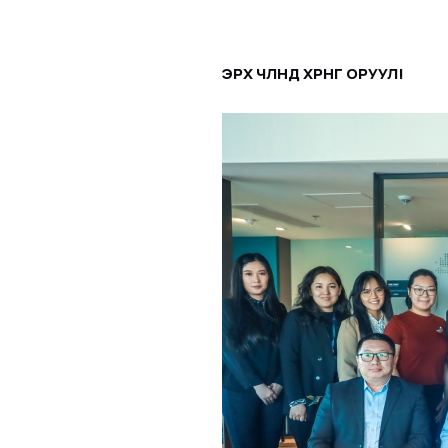
ЭРХ ЧӨЛӨӨНДӨӨ ХӨРӨНГӨ ОРУУЛ!