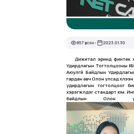
857 үзсэн
2023.01.30
•
Дижитал эринд финтек хувь
Удирдлагын Тогтолцооны
I
Аюулгүй Байдлын Удирдлаг
гардан авч Олон улсад хүлээ
удирдлагын тогтолцоог бий
хэрэгжүүлдэг стандарт юм. И
байдлын Олон улс