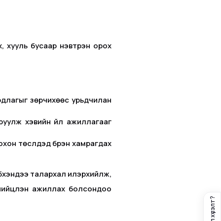
, хууль бусаар нэвтрэн орох
аардлагыг зөрчихөөс урьдчилан
руулж хэвийн үйл ажиллагааг
хон төслүүдэд бүрэн хамрагдах
бүхэндээ талархал илэрхийлж,
ийцүүлэн ажиллах болсондоо
Санал хүсэлт?