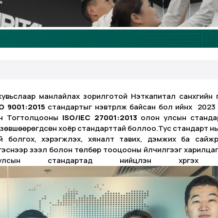
слаар манлайлах зорилготой Нэткапитал санхүүгийн 
SO 9001:2015
стандартыг нэвтрүүлж байсан бол ийнхүү 20
ын Тогтолцооны
ISO/IEC 27001:2013
олон улсын стандар
н зөвшөөрөгдсөн хоёр стандарттай боллоо.Тус стандарт н
 болгох, хэрэгжүүлэх, хяналт тавих, дэмжих ба сайж
нгэснээр зээл болон төлбөр тооцооны үйлчилгээг харилца
ын стандартад нийцүүлэн хүргэх 