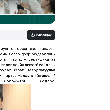
Хуваалцах
групп өнгөрсөн жил Чанарын
23 оны босго дээр Мэдээллийн
тыг нэвтрүүлж сертификатаа
ь мэдээллийн аюулгүй байдлын
руулах зэрэг шаардлагуудыг
гч нартаа мэдээллийн аюулгүй
боломжтой боллоо.