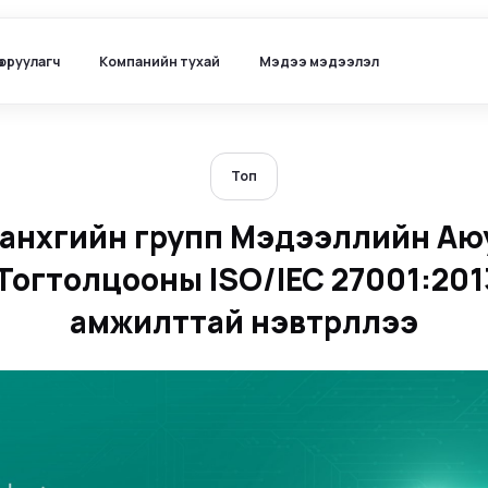
ө оруулагч
Компанийн тухай
Мэдээ мэдээлэл
Топ
анхүүгийн групп Мэдээллийн Аю
Тогтолцооны ISO/IEC 27001:201
амжилттай нэвтрүүллээ