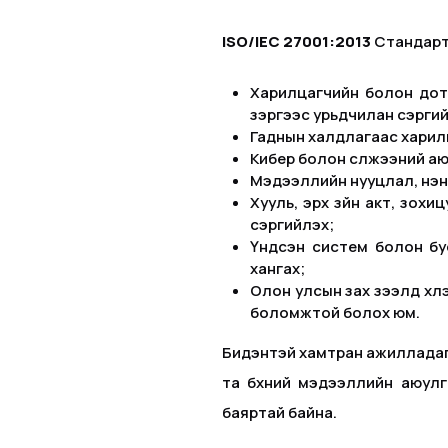
ISO/IEC 27001:2013
Стандарты
Харилцагчийн болон дото
зэргээс урьдчилан сэргий
Гаднын халдлагаас харил
Кибер болон сүлжээний а
Мэдээллийн нууцлал, үнэн 
Хууль, эрх зүйн акт, зох
сэргийлэх;
Үндсэн систем болон бус
хангах;
Олон улсын зах зээлд хүлэ
боломжтой болох юм.
Бидэнтэй хамтран ажилладаг 
та бүхний мэдээллийн аюул
баяртай байна.