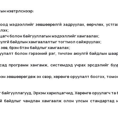
н нэвтрүүлснээр:
од мэдээллийг зөвшөөрөлгүй задруулах, өөрчлөх, устгах
лэх;
цагч болон байгууллагын мэдээллийг хамгаалах;
юулгүй байдлын хамгаалалтыг тогтмол сайжруулах;
зөв, бүрэн бүтэн байдлыг хамгаалах;
ицуулалт болон гэрээний үүрэг, түүнчлэн аюулгүй байдлын ш
ад программ хангамж, системүүдэд учрах эрсдэлийг буу
эн зөвшөөрөгдөж эх үүсвэр, хөрөнгө оруулалт босгох, томоо
байгууллагууд, Эрхэм харилцагчид, Хөрөнгө оруулагч та 
гүй байдлыг чандлан хамгаалж олон улсын стандартад н