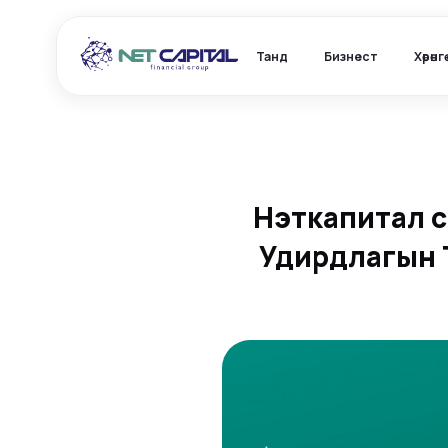
Танд
Бизнест
Хөрөнг
Нэткапитал с
Удирдлагын 