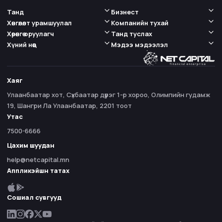
Танд
Бизнест
Хөнгөлөлт урамшуулал
Компанийн тухай
Хөрөнгө оруулагч
Танд туслах
Хүний нөөц
Мэдээ мэдээлэл
Хаяг
Улаанбаатар хот, Сүхбаатар дүүрэг 1-р хороо, Олимпийн гудамж
19, Шангри Ла Улаанбаатар, 2201 тоот
Утас
7500-6666
Цахим шуудан
help@netcapital.mn
Аппликэйшн татах
Сошиал сувгууд