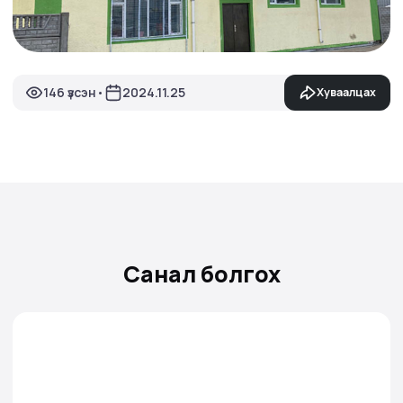
146 үзсэн
2024.11.25
Хуваалцах
•
Санал болгох