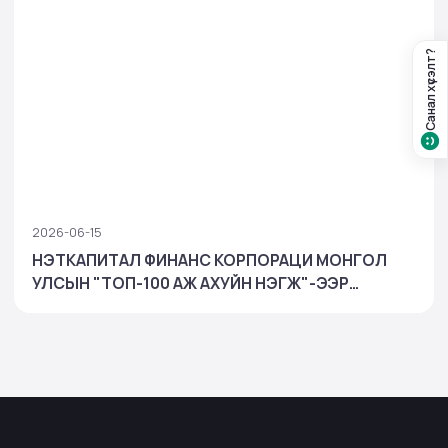
Санал хүсэлт?
2026-06-15
НЭТКАПИТАЛ ФИНАНС КОРПОРАЦИ МОНГОЛ
УЛСЫН "ТОП-100 АЖ АХУЙН НЭГЖ"-ЭЭР
ШАЛГАРЧ, БАНК БУС САНХҮҮГИЙН САЛБАРТАА
ТЭРГҮҮЛЛЭЭ