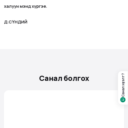
халуун мэнд хүргэе.
Д.СҮНДИЙ
Санал хүсэлт?
Санал болгох