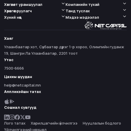
Хөнгөлөлт урамшуулал
Компанийн тухай
Хөрөнгө оруулагч
Танд туслах
Хүний нөөц
Мэдээ мэдээлэл
Хаяг
Улаанбаатар хот, Сүхбаатар дүүрэг 1-р хороо, Олимпийн гудамж
19, Шангри Ла Улаанбаатар, 2201 тоот
Утас
7500-6666
Цахим шуудан
help@netcapital.mn
Аппликэйшн татах
Сошиал сувгууд
Лого татах
Харилцагчийн үйлчилгээ
Нууцлалын бодлого
Үйлчилгээний нөхцөл