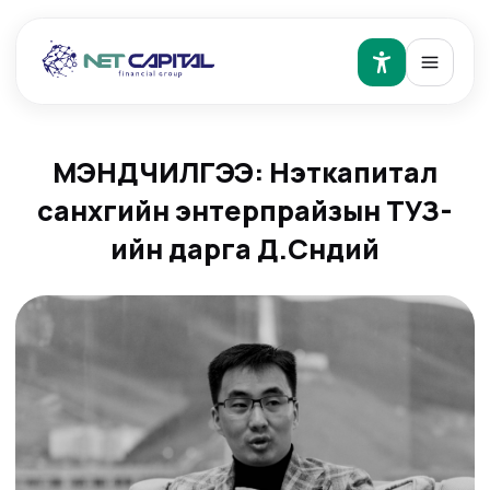
МЭНДЧИЛГЭЭ: Нэткапитал
санхүүгийн энтерпрайзын ТУЗ-
ийн дарга Д.Сүндий