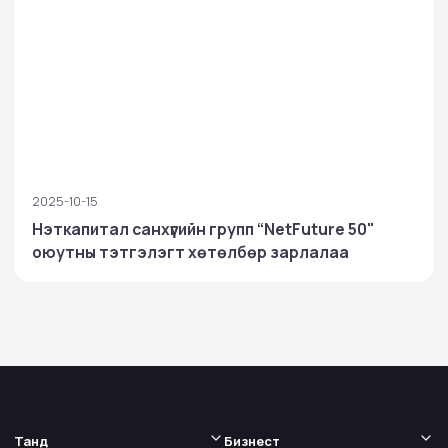
2025-10-15
Нэткапитал санхүүгийн групп “NetFuture 50"
оюутны тэтгэлэгт хөтөлбөр зарлалаа
Танд
Бизнест