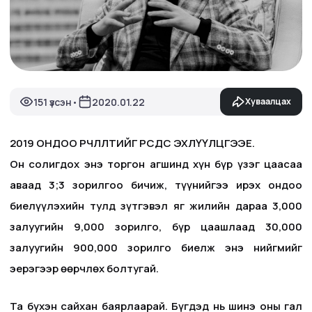
151 үзсэн
2020.01.22
Хуваалцах
•
2019 ОНДОО ӨӨРЧЛӨЛТИЙГ ӨӨРСДӨӨСӨӨ ЭХЛҮҮЛЦГЭЭЕ.
Он солигдох энэ торгон агшинд хүн бүр үзэг цаасаа
аваад 3;3 зорилгоо бичиж, түүнийгээ ирэх ондоо
биелүүлэхийн тулд зүтгэвэл яг жилийн дараа 3,000
залуугийн 9,000 зорилго, бүр цаашлаад 30,000
залуугийн 900,000 зорилго биелж энэ нийгмийг
эерэгээр өөрчлөх болтугай.
Та бүхэн сайхан баярлаарай. Бүгдэд нь шинэ оны гал