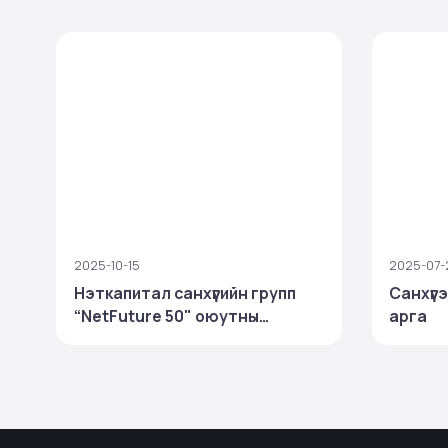
2025-10-15
2025-07-
Нэткапитал санхүүгийн групп
Санхүүг
“NetFuture 50" оюутны
арга
тэтгэлэгт хөтөлбөр зарлалаа