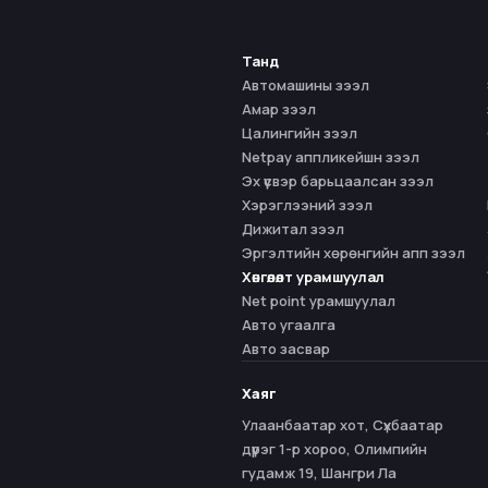
Танд
Автомашины зээл
Амар зээл
Цалингийн зээл
Netpay аппликейшн зээл
Эх үүсвэр барьцаалсан зээл
Хэрэглээний зээл
Дижитал зээл
Эргэлтийн хөрөнгийн апп зээл
Хөнгөлөлт урамшуулал
Net point урамшуулал
Авто угаалга
Авто засвар
Хаяг
Улаанбаатар хот, Сүхбаатар
дүүрэг 1-р хороо, Олимпийн
гудамж 19, Шангри Ла