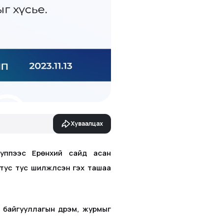
Хуваалцах
руппээс Ерөнхий сайд асан
тус тус шилжүүлсэн гэх ташаа
й байгууллагын дүрэм, журмыг