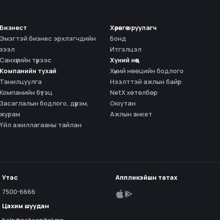
Бизнест
Хөрөнгө оруулагч
Эмэгтэй бизнес эрхлэгчдийн
Бонд
зээл
Итгэлцэл
Санхүүгийн түрээс
Хүний нөөц
Компанийн тухай
Хүний нөөцийн бодлого
Танилцуулга
Нээлттэй ажлын байр
Компанийн бүтэц
NetX хөтөлбөр
Засаглалын бодлого, дүрэм,
Оюутан
журам
Ажлын анкет
Үйл ажиллагааны тайлан
Утас
Аппликэйшн татах
7500-6666
Цахим шуудан
help@netcapital.mn