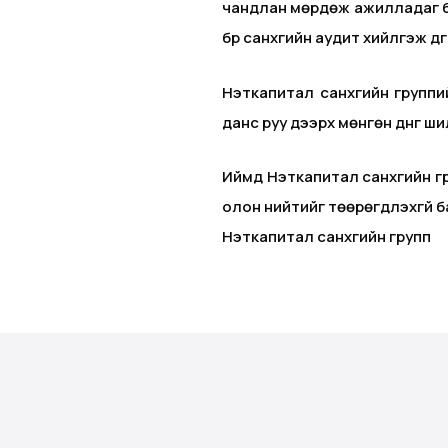
чандлан мөрдөж ажилладаг бө
бүр санхүүгийн аудит хийлгэж 
Нэткапитал санхүүгийн групп
данс руу дээрх мөнгөн дүнг ш
Иймд Нэткапитал санхүүгийн г
олон нийтийг төөрөгдүүлэхгүй б
Нэткапитал санхүүгийн групп