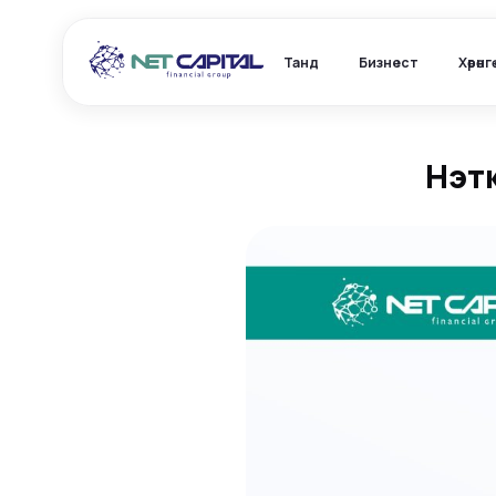
Танд
Бизнест
Хөрөнг
Нэтк