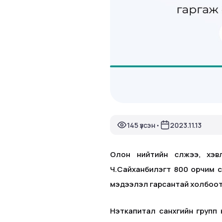
145 үзсэн
2023.11.13
•
Олон нийтийн сүлжээ, хэв
Ч.Сайханбилэгт 800 орчим са
мэдээлэл гарсантай холбоото
Нэткапитал санхүүгийн групп