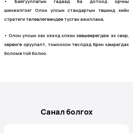
• Байгууллагын гадаад ба дотоод орчны
шинжилгээг Олон улсын стандартын түвшинд хийн
стратеги төлөвлөгөөндөө тусган ажиллана,
• Олон улсын зах зээлд хүлээн зөвшөөрөгдөж эх үүсвэр,
хөрөнгө оруулалт, томоохон төслүүдэд бүрэн хамрагдах
боломжтой болно.
Санал болгох