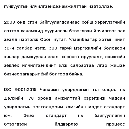
гуйвуулгын үйлчилгээндээ амжилттай нэвтрүүллээ.
2008 онд үүсгэн байгуулагдсанаас хойш хэрэглэгчийн
сэтгэл ханамжид суурилсан бүтээгдэхүүн үйлчилгээг зах
зээлд нэвтрүүлж Орон нутаг, Улаанбаатар хотын нийт
30-н салбар нэгж, 300 гаруй мэргэжлийн боловсон
хүчнээр дамжуулан зээл, хөрөнгө оруулалт, санхүүгийн
зөвлөх үйлчилгээнүүдийг үзүүлж салбартаа үлгэр жишээ
бизнес загварыг бий болгоод байна.
ISO 9001:2015 Чанарын удирдлагын тогтолцоо нь
Дэлхийн 178 оронд амжилттай хэрэгжиж чадсан
удирдлагын тогтолцооны хамгийн шилдэг стандарт
юм. Энэхүү стандарт нь байгууллагын
бүтээгдэхүүн үйлдвэрлэх процесс