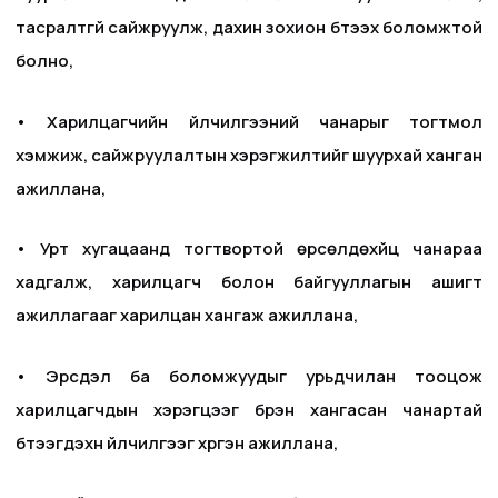
тасралтгүй сайжруулж, дахин зохион бүтээх боломжтой
болно,
• Харилцагчийн үйлчилгээний чанарыг тогтмол
хэмжиж, сайжруулалтын хэрэгжилтийг шуурхай ханган
ажиллана,
• Урт хугацаанд тогтвортой өрсөлдөхүйц чанараа
хадгалж, харилцагч болон байгууллагын ашигт
ажиллагааг харилцан хангаж ажиллана,
• Эрсдэл ба боломжуудыг урьдчилан тооцож
харилцагчдын хэрэгцээг бүрэн хангасан чанартай
бүтээгдэхүүн үйлчилгээг хүргэн ажиллана,