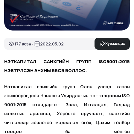
177 үзсэн
2022.03.02
Хуваалцах
•
НЭТКАПИТАЛ САНХҮҮГИЙН ГРУПП ISO9001:2015
НЭВТРҮҮЛСЭН АНХНЫ ББСБ БОЛЛОО.
Нэткапитал санхүүгийн групп Олон улсад хүлээн
зөвшөөрөгдсөн Чанарын Удирдлагын тогтолцооны ISO
9001:2015 стандартыг Зээл, Итгэлцэл, Гадаад
валютын арилжаа, Хөрөнгө оруулалт, санхүүгийн
чиглэлээр зөвлөгөө мэдээлэл өгөх, Цахим төлбөр
тооцоо ба мөнгөн