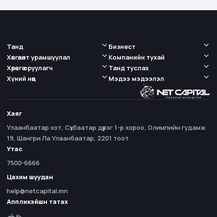
Танд
Бизнест
Хөнгөлөлт урамшуулал
Компанийн тухай
Хөрөнгө оруулагч
Танд туслах
Хүний нөөц
Мэдээ мэдээлэл
Хаяг
Улаанбаатар хот, Сүхбаатар дүүрэг 1-р хороо, Олимпийн гудамж
19, Шангри Ла Улаанбаатар, 2201 тоот
Утас
7500-6666
Цахим шуудан
help@netcapital.mn
Аппликэйшн татах