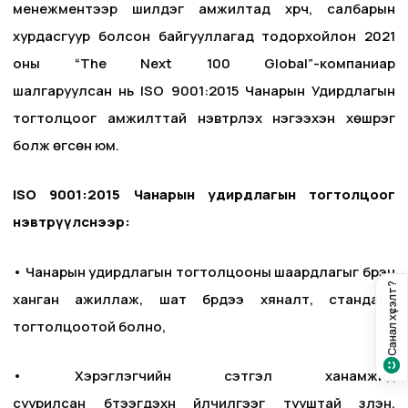
менежментээр шилдэг амжилтад хүрч, салбарын
хурдасгуур болсон байгууллагад тодорхойлон 2021
оны “The Next 100 Global”-компаниар
шалгаруулсан нь ISO 9001:2015 Чанарын Удирдлагын
тогтолцоог амжилттай нэвтрүүлэх нэгээхэн хөшүүрэг
болж өгсөн юм.
ISO 9001:2015 Чанарын удирдлагын тогтолцоог
нэвтрүүлснээр:
• Чанарын удирдлагын тогтолцооны шаардлагыг бүрэн
Санал хүсэлт?
ханган ажиллаж, шат бүрдээ хяналт, стандарт
тогтолцоотой болно,
• Хэрэглэгчийн сэтгэл ханамжид
суурилсан бүтээгдэхүүн үйлчилгээг тууштай үзүүлэн,