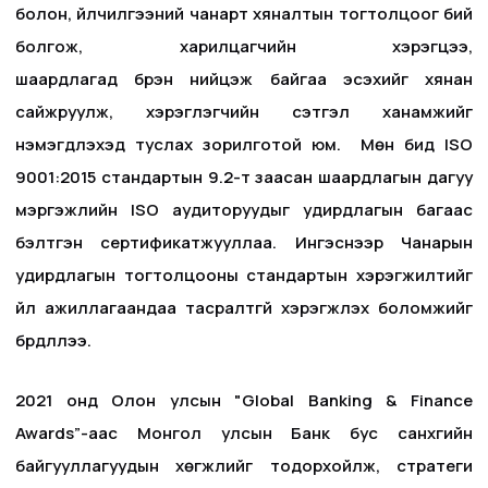
болон, үйлчилгээний чанарт хяналтын тогтолцоог бий
болгож, харилцагчийн хэрэгцээ,
шаардлагад бүрэн нийцэж байгаа эсэхийг хянан
сайжруулж, хэрэглэгчийн сэтгэл ханамжийг
нэмэгдүүлэхэд туслах зорилготой юм. Мөн бид ISO
9001:2015 стандартын 9.2-т заасан шаардлагын дагуу
мэргэжлийн ISO аудиторуудыг удирдлагын багаас
бэлтгэн сертификатжууллаа. Ингэснээр Чанарын
удирдлагын тогтолцооны стандартын хэрэгжилтийг
үйл ажиллагаандаа тасралтгүй хэрэгжүүлэх боломжийг
бүрдүүллээ.
2021 онд Олон улсын "Global Banking & Finance
Awards”-аас Монгол улсын Банк бус санхүүгийн
байгууллагуудын хөгжлийг тодорхойлж, стратеги