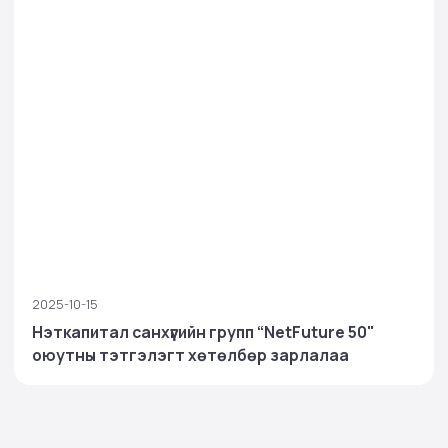
2025-10-15
Нэткапитал санхүүгийн групп “NetFuture 50"
оюутны тэтгэлэгт хөтөлбөр зарлалаа