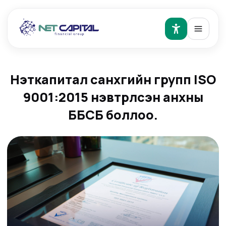
Нэткапитал санхүүгийн групп ISO
9001:2015 нэвтрүүлсэн анхны
ББСБ боллоо.