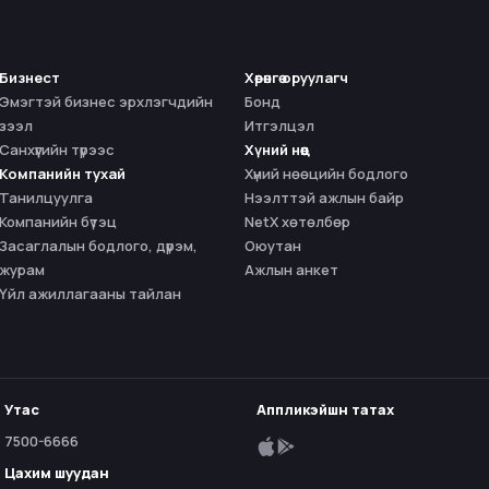
Бизнест
Хөрөнгө оруулагч
Эмэгтэй бизнес эрхлэгчдийн
Бонд
зээл
Итгэлцэл
Санхүүгийн түрээс
Хүний нөөц
Компанийн тухай
Хүний нөөцийн бодлого
Танилцуулга
Нээлттэй ажлын байр
Компанийн бүтэц
NetX хөтөлбөр
Засаглалын бодлого, дүрэм,
Оюутан
журам
Ажлын анкет
Үйл ажиллагааны тайлан
Утас
Аппликэйшн татах
7500-6666
Цахим шуудан