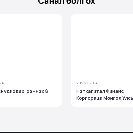
Санал болгох
24
2025-07-04
ээ удирдах, хэмнэх 8
Нэткапитал Финанс
Корпораци Монгол Улс
ТОП 100 ААН‑ийн нэгээ
шалгарч, салбартаа тэр