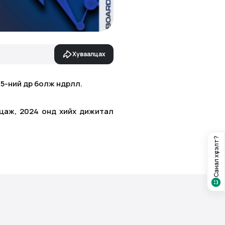
Хуваалцах
өдөр болж өндөрлөлөө.
лцаж, 2024 онд хийх дижитал
Санал хүсэлт?