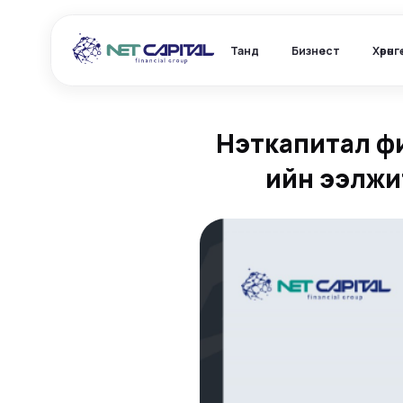
Танд
Бизнест
Хөрөнг
Нэткапитал фи
ийн ээлжи