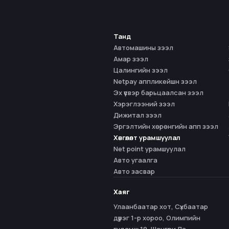
Танд
Автомашины зээл
Амар зээл
Цалингийн зээл
Netpay аппликейшн зээл
Эх үүсвэр барьцаалсан зээл
Хэрэглээний зээл
Дижитал зээл
Эргэлтийн хөрөнгийн апп зээл
Хөнгөлөлт урамшуулал
Net point урамшуулал
Авто угаалга
Авто засвар
Хаяг
Улаанбаатар хот, Сүхбаатар
дүүрэг 1-р хороо, Олимпийн