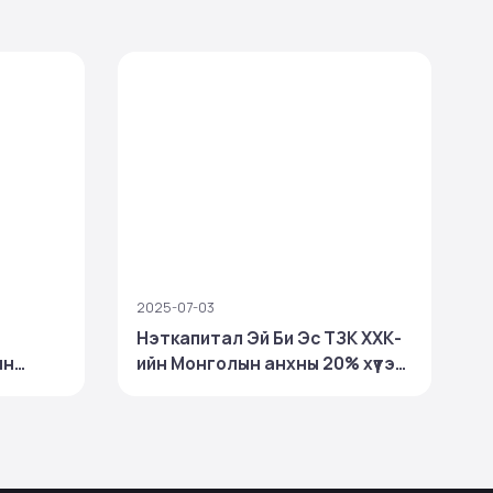
2025-07-03
2
Нэткапитал Эй Би Эс ТЗК ХХК-
Н
ын
ийн Монголын анхны 20% хүүтэй
р
ХБҮЦ-ны арилжаа 100%
гүүллээ
биелэлттэй хаагдаж, ₮30
тэрбумын хөрөнгийг
төвлөрүүллээ