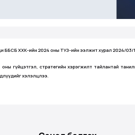
ББСБ ХХК-ийн 2024 оны ТУЗ-ийн ээлжит хурал 2024/03/15-ний 
 оны гүйцэтгэл, стратегийн хэрэгжилт тайлантай тани
йдлүүдийг хэлэлцлээ.