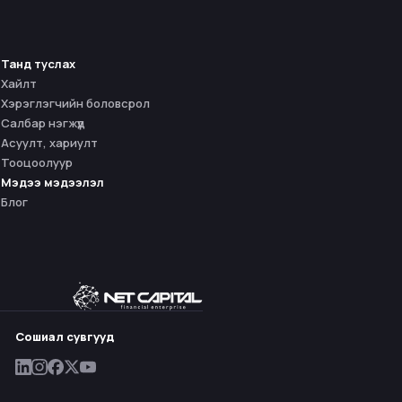
Танд туслах
Хайлт
Хэрэглэгчийн боловсрол
Салбар нэгжүүд
Асуулт, хариулт
Тооцоолуур
Мэдээ мэдээлэл
Блог
Сошиал сувгууд