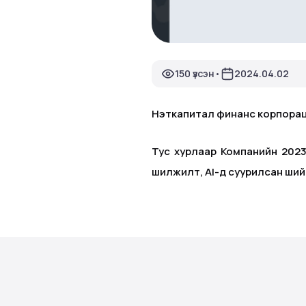
150 үзсэн
2024.04.02
•
Нэткапитал финанс корпораци 
Тус хурлаар Компанийн 2023
шилжилт, AI-д суурилсан ши