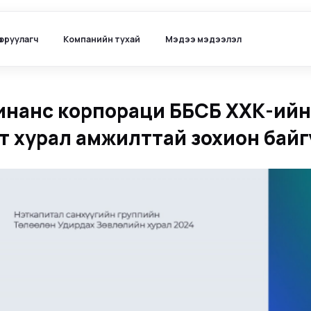
ө оруулагч
Компанийн тухай
Мэдээ мэдээлэл
нанс корпораци ББСБ ХХК-ийн 
т хурал амжилттай зохион байг