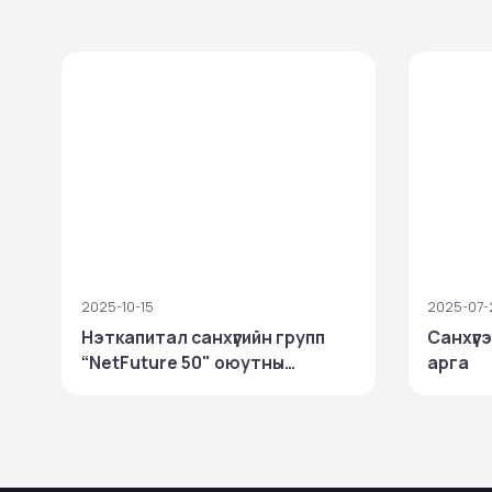
2025-10-15
2025-07-
Нэткапитал санхүүгийн групп
Санхүүг
“NetFuture 50" оюутны
арга
тэтгэлэгт хөтөлбөр зарлалаа