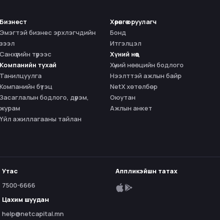
Бизнест
Хөрөнгө оруулагч
Эмэгтэй бизнес эрхлэгчдийн
Бонд
зээл
Итгэлцэл
Санхүүгийн түрээс
Хүний нөөц
Компанийн тухай
Хүний нөөцийн бодлого
Танилцуулга
Нээлттэй ажлын байр
Компанийн бүтэц
NetX хөтөлбөр
Засаглалын бодлого, дүрэм,
Оюутан
журам
Ажлын анкет
Үйл ажиллагааны тайлан
Утас
Аппликэйшн татах
7500-6666
Цахим шуудан
help@netcapital.mn