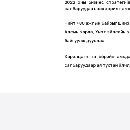
2022 оны бизнес стратегий
салбаруудаа нээх зорилт ам
Нийт +80 ажлын байрыг шинээ
Алсын хараа, Үнэт зүйлсийн 
байгуулж дууслаа.
Харилцагч та өөрийн амьда
салбаруудаар ая тухтай үйлчлү