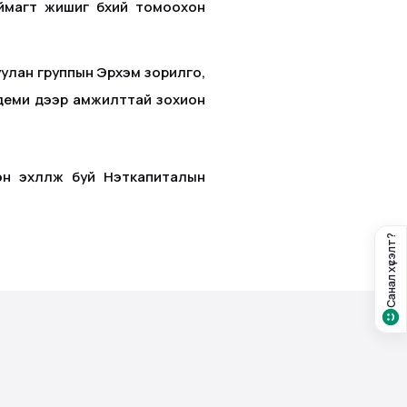
ймагт жишиг бүхий томоохон
уулан группын Эрхэм зорилго,
кадеми дээр амжилттай зохион
н эхлүүлж буй Нэткапиталын
Санал хүсэлт?