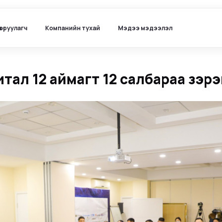
ө оруулагч
Компанийн тухай
Мэдээ мэдээлэл
тал 12 аймагт 12 салбараа зэрэ