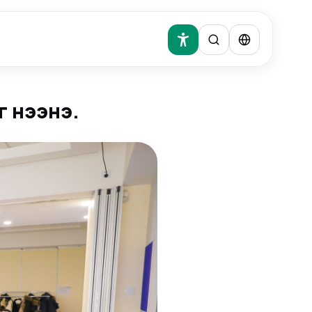
г нээнэ.