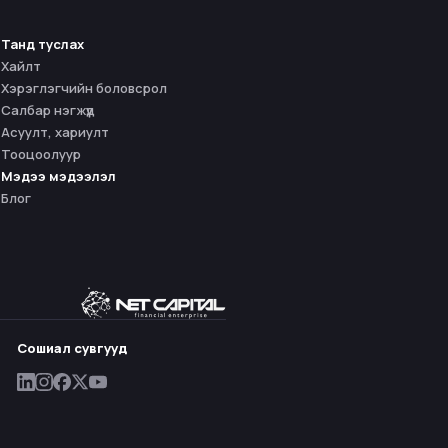
Танд туслах
Хайлт
Хэрэглэгчийн боловсрол
Салбар нэгжүүд
Асуулт, хариулт
Тооцоолуур
Мэдээ мэдээлэл
Блог
Сошиал сувгууд