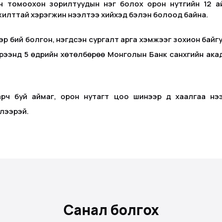
н томоохон зорилтуудын нэг болох орон нутгийн 12 а
жилттай хэрэгжин нээлтээ хийхэд бэлэн болоод байна.
р бий болгон, нэгдсэн сургалт арга хэмжээг зохион байг
хүрээнд 5 өдрийн хөтөлбөрөө Монголын Банк санхүүгийн а
рч буй аймаг, орон нутагт цоо шинээр үүд хаалгаа нээ
үлээрэй.
Санал болгох