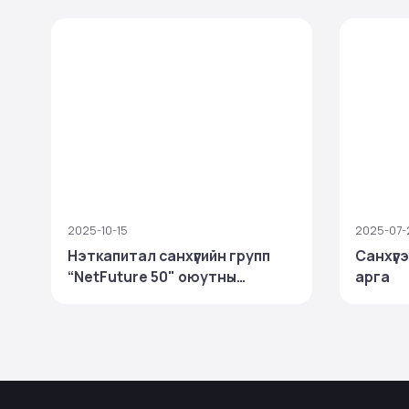
2025-10-15
2025-07-
Нэткапитал санхүүгийн групп
Санхүүг
“NetFuture 50" оюутны
арга
тэтгэлэгт хөтөлбөр зарлалаа