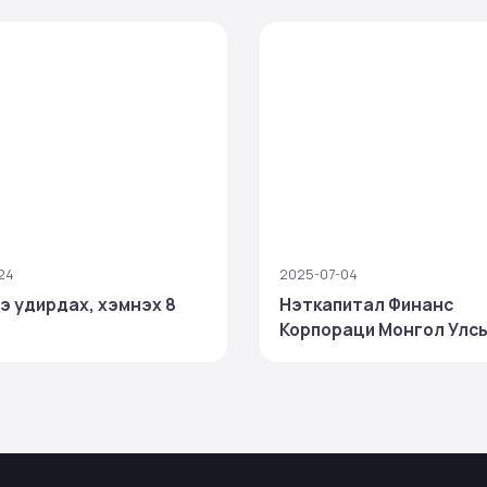
24
2025-07-04
ээ удирдах, хэмнэх 8
Нэткапитал Финанс
Корпораци Монгол Улс
ТОП 100 ААН‑ийн нэгээ
шалгарч, салбартаа тэр