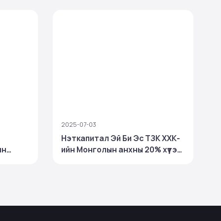
2025-07-03
2
Нэткапитал Эй Би Эс ТЗК ХХК-
Н
ын
ийн Монголын анхны 20% хүүтэй
р
ХБҮЦ-ны арилжаа 100%
гүүллээ
биелэлттэй хаагдаж, ₮30
тэрбумын хөрөнгийг
төвлөрүүллээ