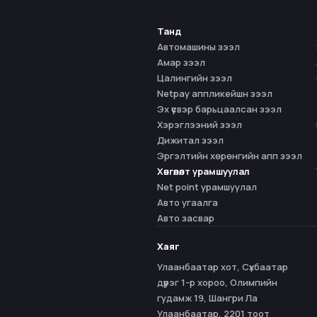
Танд
Автомашины зээл
Амар зээл
Цалингийн зээл
Netpay аппликейшн зээл
Эх үүсвэр барьцаалсан зээл
Хэрэглээний зээл
Дижитал зээл
Эргэлтийн хөрөнгийн апп зээл
Хөнгөлөлт урамшуулал
Net point урамшуулал
Авто угаалга
Авто засвар
Хаяг
Улаанбаатар хот, Сүхбаатар
дүүрэг 1-р хороо, Олимпийн
гудамж 19, Шангри Ла
Улаанбаатар, 2201 тоот