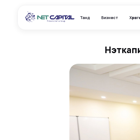
Танд
Бизнест
Хөрөнг
Нэткапи