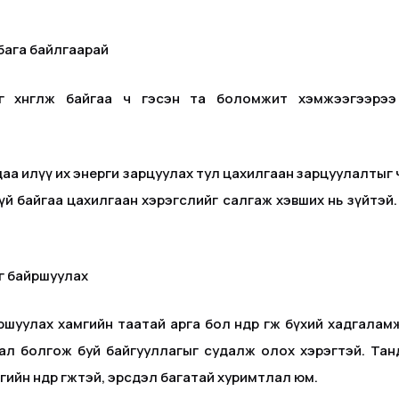
 бага байлгаарай
йг хөнгөлж байгаа ч гэсэн та боломжит хэмжээгээрэ
даа илүү их энерги зарцуулах тул цахилгаан зарцуулалтыг чу
үй байгаа цахилгаан хэрэгслийг салгаж хэвших нь зүйтэй.
нгөө байршуулах
йршуулах хамгийн таатай арга бол өндөр өгөөж бүхий хадгал
ал болгож буй байгууллагыг судалж олох хэрэгтэй. Танд 
йн өндөр өгөөжтэй, эрсдэл багатай хуримтлал юм.