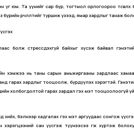
н үг юм. Та үүнийг сар бүр, тогтмол орлогоороо төсөвл
нз бүрийн өөрчлөлтийг туршиж үзээд, ямар зардлыг танаж б
үүсгэх
лаас болж стрессдэхгүй байхыг хүсэж байвал гэнэти
йн хэмжээ нь таны сарын амьжиргааны зардлаас хамаарч 
анд гарах зардлыг тооцоолж, бүрдүүлэх хэрэгтэй. Гэнэт
дийн холбогдолтой гарах зардал гэх мэт тооцоолоогүй ү
д хийх, бэлнээр хадгалах гэх мэт аргуудаас сонгож үүсг
н хэрэгцээний сан үүсгэж түүнээсээ өгөөж хүртэж болоху