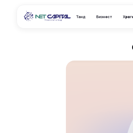
Танд
Бизнест
Хөрөнг