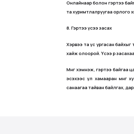
Онлайнаар болон гэртээ байг
та хуримтлалруугаа орлого х
8. Гэртээ үсээ засах
Хэрвээ та үс ургасан байхыг 
хайж олоорой. Үсээ өөрөө засах
Мөнгөө хэмнэж, гэртээ байгаа 
эсэхээс үл хамааран мөнгөө
санаагаа тайван байлгах, да