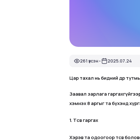
261 үзсэн
2025.07.24
•
Цар тахал нь бидний өдөр тутмы
Заавал зарлага гаргахгүйгээр ө
хэмнэх 8 аргыг та бүхэнд хүрг
1. Төсвөө гаргах
Хэрэв та одоогоор төсвөө боло