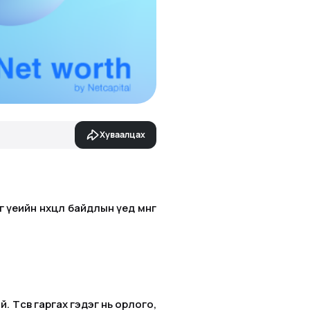
Хуваалцах
үеийн нөхцөл байдлын үед мөнгөө
 Төсөв гаргах гэдэг нь орлого,