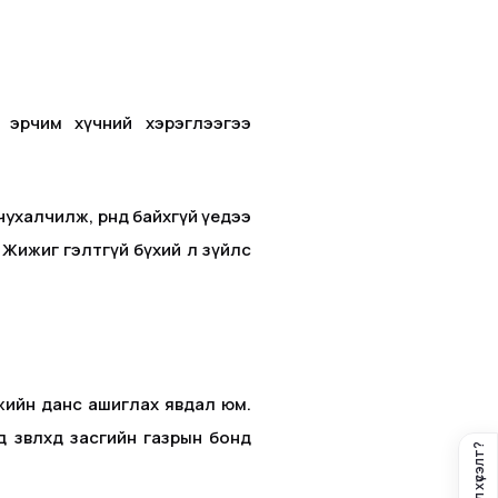
э эрчим хүчний хэрэглээгээ
халчилж, өрөөнд байхгүй үедээ
 Жижиг гэлтгүй бүхий л зүйлс
амжийн данс ашиглах явдал юм.
зөвлөхөд засгийн газрын бонд
Санал хүсэлт?