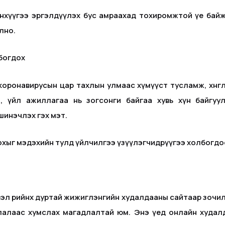
хүүгээ эргэлдүүлэх бус амраахад тохиромжтой үе байж боло
лно.
лбогдох
оронавирусын цар тахлын улмаас хүмүүст тусламж, хөнгөл
 үйл ажиллагаа нь зогсонги байгаа хувь хүн байгуу
г шинэчлэх гэх мэт.
охыг мэдэхийн тулд үйлчилгээ үзүүлэгчидрүүгээ холбогдо
эл өөрийнхөө дуртай жижиглэнгийн худалдааны сайтаар зочи
лалаас хумслах магадлалтай юм. Энэ үед онлайн худалд