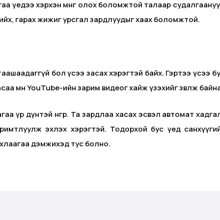
аа үедээ хэрхэн мөнгө олох боломжтой талаар судалгаануу
ийх, гарах жижиг урсгал зардлуудыг хаах боломжтой.
таашаадаггүй бол үсээ засах хэрэгтэй байх. Гэртээ үсээ бу
аасаа өмнө YouTube-ийн зарим видеог хайж үзэхийг зөвлөж байна
цагаа үр дүнтэй өнгөрөө. Та зардлаа хасах эсвэл автомат х
 хуримтлуулж эхлэх хэрэгтэй. Тодорхой бус үед санхүүги
рхлаагаа дэмжихэд тус болно.