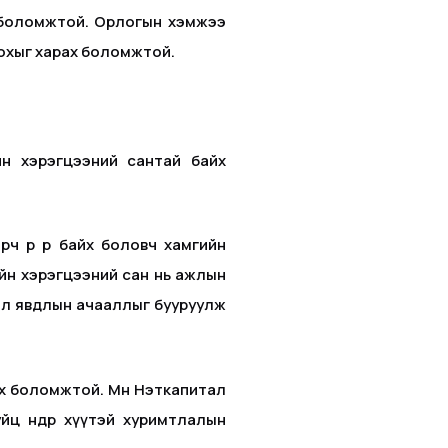
өх боломжтой. Орлогын хэмжээ
олохыг харах боломжтой.
йн хэрэгцээний сантай байх
өөр өөр байх боловч хамгийн
ийн хэрэгцээний сан нь ажлын
йл явдлын ачааллыг бууруулж
эх боломжтой. Мөн Нэткапитал
йц өндөр хүүтэй хуримтлалын