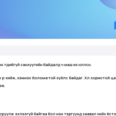
н төдийгүй санхүүгийн байдалд ч маш их нөлөөлсөн.
өрөө хийж, хэмнэх боломжтой зүйлс байдаг. Хөл хориотой цаг 
эе.
всруулж эхлээгүй байгаа бол нэн тэргүүнд заавал хийх ёстой.