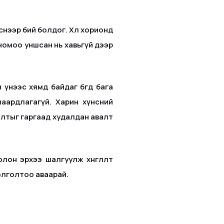
йснээр бий болдог. Хөл хорионд
л номоо уншсан нь хавьгүй дээр
 үнээс хямд байдаг бөгөөд бага
аардлагагүй. Харин хүнсний
алтыг гаргаад худалдан авалт
лон эрхээ шалгуулж хөнгөлөлт
олголтоо аваарай.