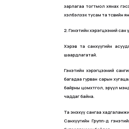
зарлагаа тогтмол хянах гэсэ
хэлбэлзэх тусам та төсвийн я
2. Гэнэтийн хэрэгцээний сан 
Хэрэв та санхүүгийн асууд
шаардлагатай.
Гэнэтийн хэрэгцээний санги
багадаа гурван сарын хугаца
байрны цомхтгол, эрүүл мэн
чаддаг байна.
Та энэхүү сангаа хадгаламжи
Санхүүгийн Групп-д гэнэтий