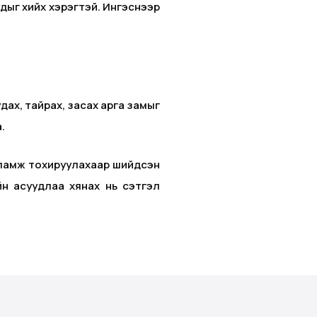
дыг хийх хэрэгтэй. Ингэснээр
дах, тайрах, засах арга замыг
.
адгаламж тохируулахаар шийдсэн
йн асуудлаа хянах нь сэтгэл