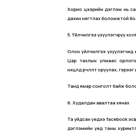
Хорио цээрийн дэглэм нь сан
дахин нягтлах боломжтой бо
5. Үйлчилгээ үзүүлэгчрүү хо
Олон үйлчилгээ үзүүлэгчид к
Цар тахлын улмаас орлого,
нөхцөлд өөрчлөлт оруулах, гэрээ
Танд ямар сонголт байж бол
6. Худалдан авалтаа хянах
Та уйдсан үедээ facebook эсв
дэглэмийн үед таны хуримт