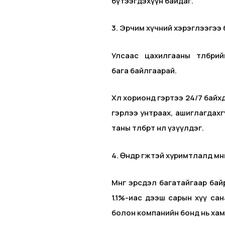
бүтээгдэхүүн байдаг.
3. Эрчим хүчний хэрэглээгээ
Улсаас цахилгааны төлбөри
бага байлгаарай.
Хөл хорионд гэртээ 24/7 байх
гэрлээ унтраах, ашиглагдахг
таны төлбөрт нөлөө үзүүлдэг.
4. Өндөр өгөөжтэй хуримтлалд мө
Мөнгөө эрсдэл багатайгаар ба
1.1%-иас дээш сарын хүү сан
болон компанийн бонд нь хамги