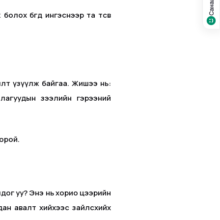
х бөгөөд ингэснээр та төсвөө
өлт үзүүлж байгаа. Жишээ нь:
ллагуудын зээлийн гэрээний
орой.
лдог уу? Энэ нь хорио цээрийн
ан авалт хийхээс зайлсхийх