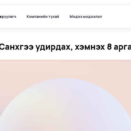
ө оруулагч
Компанийн тухай
Мэдээ мэдээлэл
Санхүүгээ удирдах, хэмнэх 8 арг