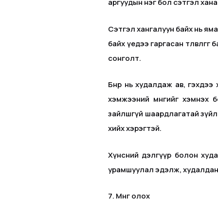
аргуудын нэг бол сэтгэл хана
Сэтгэл хангалуун байх нь ямар
байх үедээ гаргасан төлөвлөгө
сонголт.
Бөөнөөр нь худалдаж ав, гэхдэ
хэмжээний мөнгийг хэмнэх 
зайлшгүй шаардлагатай зүйлс
хийх хэрэгтэй.
Хүнсний дэлгүүр болон худал
урамшуулал эдэлж, худалдан
7. Мөнгө олох