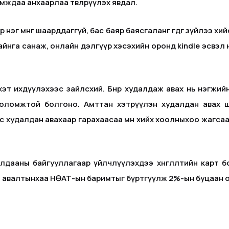
мждаа анхаарлаа төвлөрүүлэх явдал.
 нэг мөнгө шаарддаггүй, бас баяр баясгаланг өгдөг зүйлээ хи
өгөө байнга санаж, онлайн дэлгүүр хэсэхийн оронд kindle эсвэ
э хэт ихдүүлэхээс зайлсхий. Бөөнөөр худалдаж авах нь нэгжийн
боломжтой болгоно. Амттан хэтрүүлэн худалдан авах ш
 худалдан авахаар гарахаасаа өмнө хийх хоолныхоо жагса
дааны байгууллагаар үйлчлүүлэхдээ хөнгөлөлтийн карт бо
 авалтынхаа НӨАТ-ын баримтыг бүртгүүлж 2%-ын буцаан 