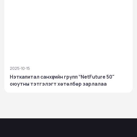
2025-10-15
Нэткапитал санхүүгийн групп “NetFuture 50"
оюутны тэтгэлэгт хөтөлбөр зарлалаа