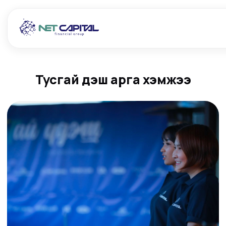
Тусгай үдэш арга хэмжээ