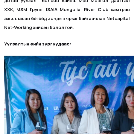
дүнтэй уулзалт болсон байна. Мөн Монгол даатгал
ХХК, MSM Групп, ISAIA Mongolia, River Club хамтран
ажилласан бөгөөд зочдын ярьж байгаачлан Netcapital
Net-Working хийсэн бололтой.
Уулзалтын үеийн зургуудаас: