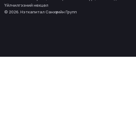
Үйлчилгээний нөхцөл
© 2026. Нэткапитал Санхүүгийн Групп