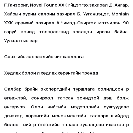
Г.Ганзориг, Novel Found ХХК гүйцэтгэх захирал Д. Ангар,
Хайрын хурим салоны захирал Б. Ууганцэцэг, Monlain
ХХК ерөнхий захирал А.Чимэд-Очиргэх мэтчилэн 90
гаруй зочид төлөөлөгчид хүрэлцэн ирсэн байна.
Уулзалтын үеэр
Санхүүгийн зах зээлийн чиг хандлага
Хөдлөх болон үл хөдлөх хөрөнгийн трендүүд
Салбар бүрийн экспертүүдийн туршлага солилцсон үр
өгөөжтэй, сонирхол татсан зочидтой үдэш болж
өнгөрчээ. Олон нийтийн мэдээллийн сувгуудаас
дүгнэхэд хөрөнгийн менежментийн талаарх шийдлүүд
болон түүний үр өгөөжийн талаар хувалцсан ихээхэн үр