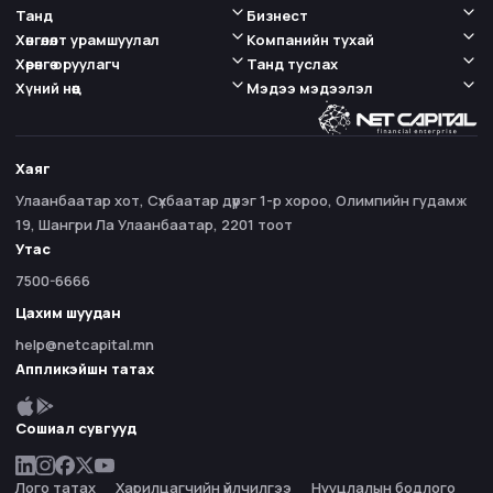
Танд
Бизнест
Хөнгөлөлт урамшуулал
Компанийн тухай
Хөрөнгө оруулагч
Танд туслах
Хүний нөөц
Мэдээ мэдээлэл
Хаяг
Улаанбаатар хот, Сүхбаатар дүүрэг 1-р хороо, Олимпийн гудамж
19, Шангри Ла Улаанбаатар, 2201 тоот
Утас
7500-6666
Цахим шуудан
help@netcapital.mn
Аппликэйшн татах
Сошиал сувгууд
Лого татах
Харилцагчийн үйлчилгээ
Нууцлалын бодлого