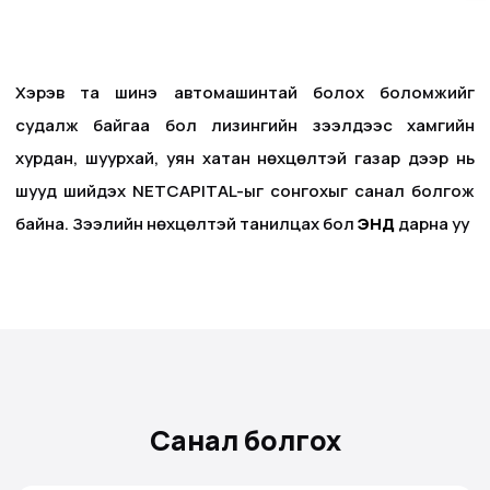
Хэрэв та шинэ автомашинтай болох боломжийг
судалж байгаа бол лизингийн зээлүүдээс хамгийн
хурдан, шуурхай, уян хатан нөхцөлтэй газар дээр нь
шууд шийдэх NETCAPITAL-ыг сонгохыг санал болгож
байна. Зээлийн нөхцөлтэй танилцах бол
ЭНД
дарна уу
Санал болгох