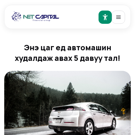
Энэ цаг үед автомашин
худалдаж авах 5 давуу тал!