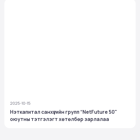
2025-10-15
Нэткапитал санхүүгийн групп “NetFuture 50"
оюутны тэтгэлэгт хөтөлбөр зарлалаа