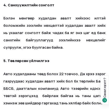
4.
Санхүүжилтийн сонголт
Бэлэн мөнгөөр худалдан авалт хийхээс илүүтэй
боломжийн зээлийн нөхцөлтэй худалдан авалт хийх
нь ухаалаг сонголт байж чадах ба яг энэ цаг үед банк
санхүүгийн байгууллагууд зээлийнхээ нөхцөлийг
сулруулж, хүүгээ буулгасан байна.
5. Төвлөрсөн үйлчилгээ
Авто худалдааны төвүүд болох 22 товчоо, Да хүрээ зэрэг
Санал хүсэлт?
газруудаас худалдан авалт хийх бол бүх төрлийн Банк,
ББСБ, даатгалын компаниуд Авто тээврийн үндэсний
төвтэй зэрэгцээд байрлаж байгаа нь таны цагийг
хэмнэж зөв шийдвэр гаргахад тань хялбар байх болно.