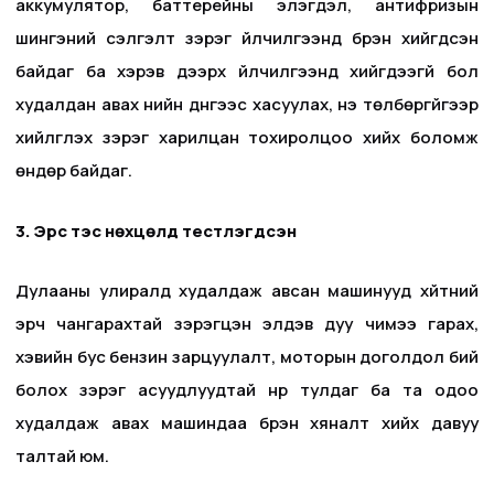
аккумулятор, баттерейны элэгдэл, антифризын
шингэний сэлгэлт зэрэг үйлчилгээнүүд бүрэн хийгдсэн
байдаг ба хэрэв дээрх үйлчилгээнүүд хийгдээгүй бол
худалдан авах үнийн дүнгээс хасуулах, үнэ төлбөргүйгээр
хийлгүүлэх зэрэг харилцан тохиролцоо хийх боломж
өндөр байдаг.
3. Эрс тэс нөхцөлд тестлэгдсэн
Дулааны улиралд худалдаж авсан машинууд хүйтний
эрч чангарахтай зэрэгцэн элдэв дуу чимээ гарах,
хэвийн бус бензин зарцуулалт, моторын доголдол бий
болох зэрэг асуудлуудтай нүүр тулдаг ба та одоо
худалдаж авах машиндаа бүрэн хяналт хийх давуу
талтай юм.