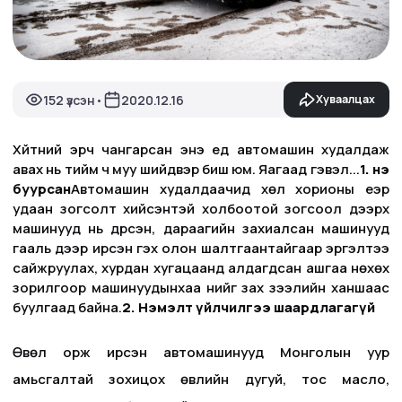
152 үзсэн
2020.12.16
Хуваалцах
•
Хүйтний эрч чангарсан энэ үед автомашин худалдаж
авах нь тийм ч муу шийдвэр биш юм. Яагаад гэвэл...
1. Үнэ
буурсан
Автомашин худалдаачид хөл хорионы үеэр
удаан зогсолт хийсэнтэй холбоотой зогсоол дээрх
машинууд нь дүүрсэн, дараагийн захиалсан машинууд
гааль дээр ирсэн гэх олон шалтгаантайгаар эргэлтээ
сайжруулах, хурдан хугацаанд алдагдсан ашгаа нөхөх
зорилгоор машинуудынхаа үнийг зах зээлийн ханшаас
буулгаад байна.
2. Нэмэлт үйлчилгээ шаардлагагүй
Өвөл орж ирсэн автомашинууд Монголын уур
амьсгалтай зохицох өвлийн дугуй, тос масло,