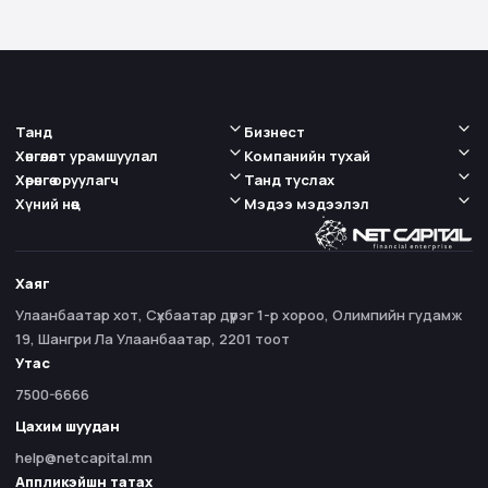
Танд
Бизнест
Хөнгөлөлт урамшуулал
Компанийн тухай
Хөрөнгө оруулагч
Танд туслах
Хүний нөөц
Мэдээ мэдээлэл
Хаяг
Улаанбаатар хот, Сүхбаатар дүүрэг 1-р хороо, Олимпийн гудамж
19, Шангри Ла Улаанбаатар, 2201 тоот
Утас
7500-6666
Цахим шуудан
help@netcapital.mn
Аппликэйшн татах