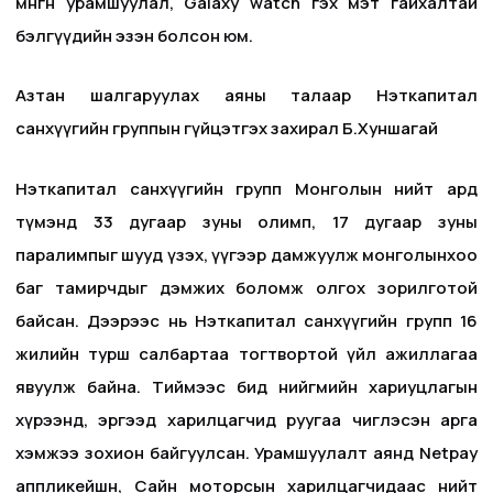
мөнгөн урамшуулал, Galaxy watch гэх мэт гайхалтай
бэлгүүдийн эзэн болсон юм.
Азтан шалгаруулах аяны талаар Нэткапитал
санхүүгийн группын гүйцэтгэх захирал Б.Хуншагай
Нэткапитал санхүүгийн групп Монголын нийт ард
түмэнд 33 дугаар зуны олимп, 17 дугаар зуны
паралимпыг шууд үзэх, үүгээр дамжуулж монголынхоо
баг тамирчдыг дэмжих боломж олгох зорилготой
байсан. Дээрээс нь Нэткапитал санхүүгийн групп 16
жилийн турш салбартаа тогтвортой үйл ажиллагаа
явуулж байна. Тиймээс бид нийгмийн хариуцлагын
хүрээнд, эргээд харилцагчид руугаа чиглэсэн арга
хэмжээ зохион байгуулсан. Урамшуулалт аянд Netpay
аппликейшн, Сайн моторсын харилцагчидаас нийт