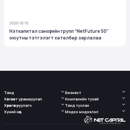
2025-10-15
Нэткапитал санхүүгийн групп “NetFuture 50"
оюутны тэтгэлэгт хөтөлбөр зарлалаа
Танд
Бизнест
Хөнгөлөлт урамшуулал
Компанийн тухай
Хөрөнгө оруулагч
Танд туслах
Хүний нөөц
Мэдээ мэдээлэл