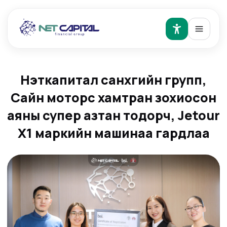
Нэткапитал санхүүгийн групп,
Сайн моторс хамтран зохиосон
аяны супер азтан тодорч, Jetour
Х1 маркийн машинаа гардлаа