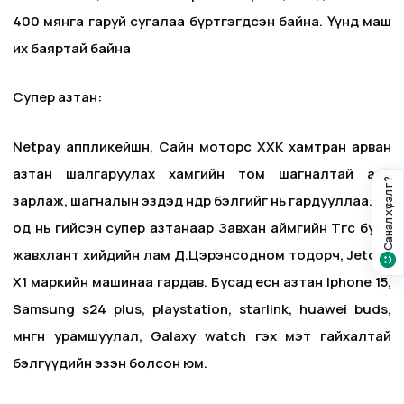
400 мянга гаруй сугалаа бүртгэгдсэн байна. Үүнд маш
их баяртай байна
Супер азтан:
Netpay аппликейшн, Сайн моторс ХХК хамтран арван
азтан шалгаруулах хамгийн том шагналтай аян
Санал хүсэлт?
зарлаж, шагналын эздэд өнөөдөр бэлгийг нь гардууллаа. Аз
од нь гийсэн супер азтанаар Завхан аймгийн Төгс буян
жавхлант хийдийн лам Д.Цэрэнсодном тодорч, Jetour
Х1 маркийн машинаа гардав. Бусад есөн азтан Iphone 15,
Samsung s24 plus, playstation, starlink, huawei buds,
мөнгөн урамшуулал, Galaxy watch гэх мэт гайхалтай
бэлгүүдийн эзэн болсон юм.