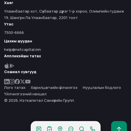
Хаяг
Улаанбаатар хот, Сүхбаатар дүүрэг 1-р хороо, Олимпийн гудамж
19, Шангри Ла Улаанбаатар, 2201 тоот
Утас
7500-6666
Цахим шуудан
help@netcapital.mn
Аппликэйшн татах
Сошиал сувгууд
Лого татах
Харилцагчийн үйлчилгээ
Нууцлалын бодлого
Үйлчилгээний нөхцөл
© 2026. Нэткапитал Санхүүгийн Групп