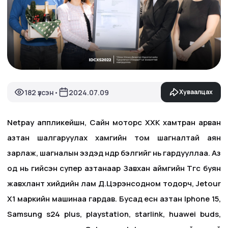
182 үзсэн
2024.07.09
Хуваалцах
•
Netpay аппликейшн, Сайн моторс ХХК хамтран арван
азтан шалгаруулах хамгийн том шагналтай аян
зарлаж, шагналын эздэд өнөөдөр бэлгийг нь гардууллаа. Аз
од нь гийсэн супер азтанаар Завхан аймгийн Төгс буян
жавхлант хийдийн лам Д.Цэрэнсодном тодорч, Jetour
Х1 маркийн машинаа гардав. Бусад есөн азтан Iphone 15,
Samsung s24 plus, playstation, starlink, huawei buds,