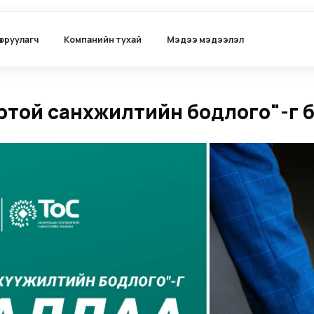
ө оруулагч
Компанийн тухай
Мэдээ мэдээлэл
ртой санхүүжилтийн бодлого"-г 