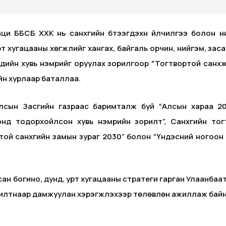
 ББСБ ХХК нь санхүүгийн бүтээгдэхүүн үйлчилгээ болон 
т хугацааны хөгжлийг хангах, байгаль орчин, нийгэм, за
сдийн хувь нэмрийг оруулах зорилгоор "Тогтвортой санхү
йн хурлаар баталлаа.
Улсын Засгийн газраас баримталж буй “Алсын хараа 20
энд тодорхойлсон хувь нэмрийн зорилт”, Санхүүгийн т
ой санхүүгийн замын зураг 2030” болон “Үндэсний ногоон 
ан богино, дунд, урт хугацааны стратеги гарган Улаанбаат
жилтнаар дамжуулан хэрэгжүүлэхээр төлөвлөн ажиллаж байн