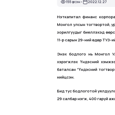
155 үзсэн
2022.12.27
•
Нэткапитал финанс корпораци
Монгол улсын тогтвортой, ур
зорилгуудыг биелүүлэхэд өөр
11-р сарын 29-ний өдөр ТУЗ-и
Энэхүү бодлого нь Монгол 
хэрэгжүүлэх Үндэсний хэмжэ
баталсан “Үндэсний тогтворт
нийцсэн.
Бид тус бодлоготой уялдуулс
29 салбар нэгж, 400 гаруй а