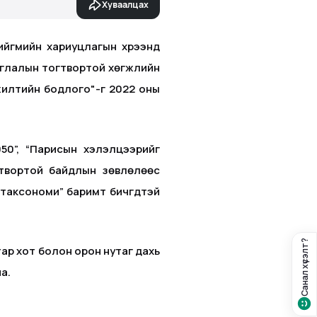
Хуваалцах
нийгмийн хариуцлагын хүрээнд
саглалын тогтвортой хөгжлийн
үжилтийн бодлого"-г 2022 оны
50”, “Парисын хэлэлцээрийг
огтвортой байдлын зөвлөлөөс
таксономи” баримт бичгүүдтэй
Санал хүсэлт?
ар хот болон орон нутаг дахь
а.