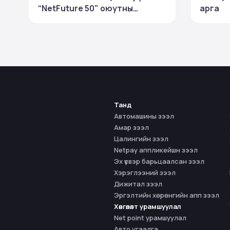
“NetFuture 50" оюутны
арга
тэтгэлэгт хөтөлбөр зарлалаа
Танд
Автомашины зээл
Амар зээл
Цалингийн зээл
Netpay аппликейшн зээл
Эх үүсвэр барьцаалсан зээл
Хэрэглээний зээл
Дижитал зээл
Эргэлтийн хөрөнгийн апп зээл
Хөнгөлөлт урамшуулал
Net point урамшуулал
Авто угаалга