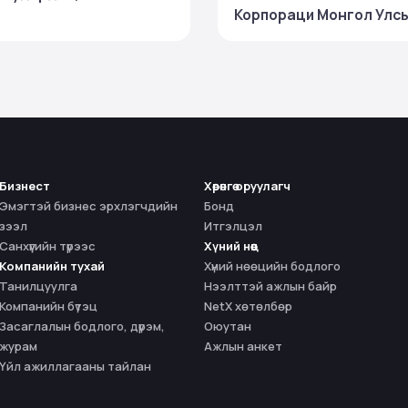
Корпораци Монгол Улс
ТОП 100 ААН‑ийн нэгээ
шалгарч, салбартаа тэр
Бизнест
Хөрөнгө оруулагч
Эмэгтэй бизнес эрхлэгчдийн
Бонд
зээл
Итгэлцэл
Санхүүгийн түрээс
Хүний нөөц
Компанийн тухай
Хүний нөөцийн бодлого
Танилцуулга
Нээлттэй ажлын байр
Компанийн бүтэц
NetX хөтөлбөр
Засаглалын бодлого, дүрэм,
Оюутан
журам
Ажлын анкет
Үйл ажиллагааны тайлан