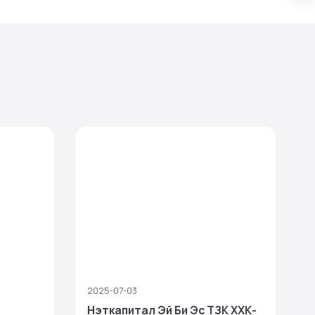
2025-07-03
2
Нэткапитал Эй Би Эс ТЗК ХХК-
Н