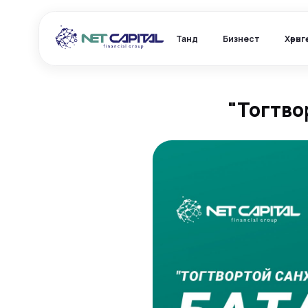
Танд
Бизнест
Хөрөнг
"Тогтво