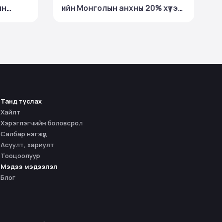
ын
ийн Монголын анхны 20% хүүтэй
р
ХБҮЦ-ны арилжаа 100%
гүүллээ
биелэлттэй хаагдаж, ₮30
тэрбумын хөрөнгийг
төвлөрүүллээ
Танд туслах
Хайлт
Хэрэглэгчийн боловсрол
Салбар нэгжүүд
Асуулт, хариулт
Тооцоолуур
Мэдээ мэдээлэл
Блог