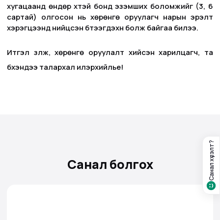
хугацаанд өндөр хүүтэй бонд эзэмших боломжийг (3, 6
сартай) олгосон нь хөрөнгө оруулагч нарын эрэлт
хэрэгцээнд нийцсэн бүтээгдэхүүн болж байгаа билээ.
Итгэл үзүүлж, хөрөнгө оруулалт хийсэн харилцагч, та
бүхэндээ талархал илэрхийлье!
Санал хүсэлт?
Санал болгох