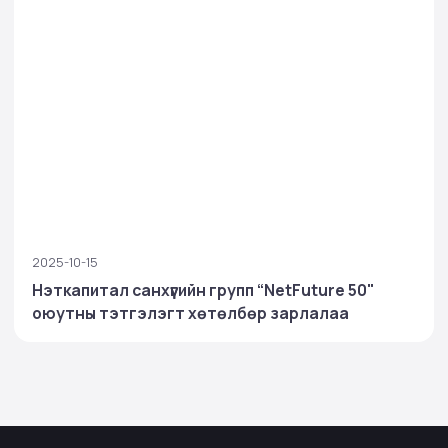
2025-10-15
Нэткапитал санхүүгийн групп “NetFuture 50"
оюутны тэтгэлэгт хөтөлбөр зарлалаа