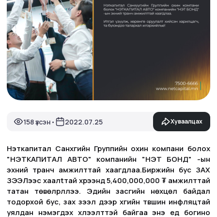
158 үзсэн
2022.07.25
Хуваалцах
•
Нэткапитал Санхүүгийн Группийн охин компани болох
"НЭТКАПИТАЛ АВТО" компанийн "НЭТ БОНД" -ын
эхний транч амжилттай хаагдлаа.Биржийн бус ЗАХ
ЗЭЭЛээс хаалtтай хүрээнд 5,400,000,000 ₮ амжилттай
татан төвөлрүүллээ. Эдийн засгийн нөхцөл байдал
тодорхой бус, зах зээл дээр хүүгийн түвшин инфляцтай
уялдан нэмэгдэх хүлээлттэй байгаа энэ үед богино