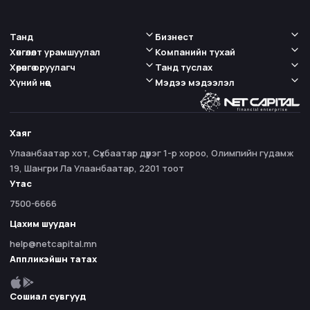
Танд
Бизнест
Хөнгөлөлт урамшуулал
Компанийн тухай
Хөрөнгө оруулагч
Танд туслах
Хүний нөөц
Мэдээ мэдээлэл
Хаяг
Улаанбаатар хот, Сүхбаатар дүүрэг 1-р хороо, Олимпийн гудамж
19, Шангри Ла Улаанбаатар, 2201 тоот
Утас
7500-6666
Цахим шуудан
help@netcapital.mn
Аппликэйшн татах
Сошиал сувгууд