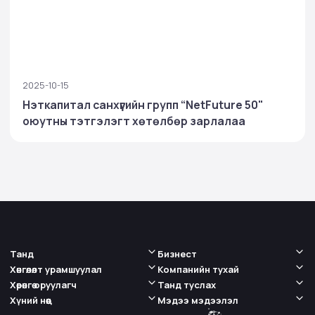
2025-10-15
Нэткапитал санхүүгийн групп “NetFuture 50"
оюутны тэтгэлэгт хөтөлбөр зарлалаа
Танд
Бизнест
Хөнгөлөлт урамшуулал
Компанийн тухай
Хөрөнгө оруулагч
Танд туслах
Хүний нөөц
Мэдээ мэдээлэл