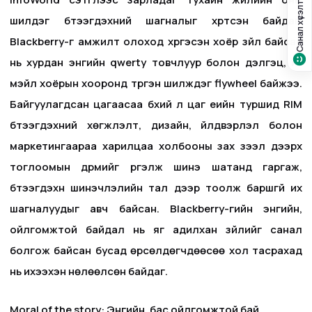
Санал хүсэлт?
шилдэг бүтээгдэхүүний шагналыг хүртсэн байдаг.
Blackberry-г амжилт олоход хүргэсэн хоёр зүйл байсан
нь хурдан энгийн qwerty товчлуур болон дэлгэц, и-
мэйл хоёрын хооронд түргэн шилждэг flywheel байжээ.
Байгуулагдсан цагаасаа бүхий л цаг үеийн туршид RIM
бүтээгдэхүүний хөгжүүлэлт, дизайн, үйлдвэрлэл болон
маркетингаараа харилцаа холбооны зах зээл дээрх
тоглоомын дүрмийг үргэлж шинэ шатанд гаргаж,
бүтээгдэхүүн шинэчлэлийн тал дээр тоолж баршгүй их
шагналуудыг авч байсан. Blackberry-гийн энгийн,
ойлгомжтой байдал нь яг адилхан зүйлийг санал
болгож байсан бусад өрсөлдөгчдөөсөө хол тасрахад
нь ихээхэн нөлөөлсөн байдаг.
Moral of the story: Энгийн, бас ойлгомжтой бай.