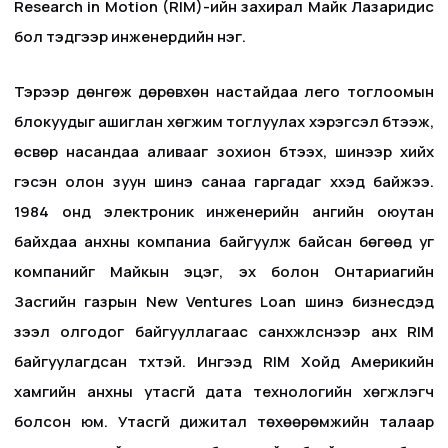
Research in Motion (RIM)-ийн захирал Майк Лазаридис
бол тэдгээр инженерүүдийн нэг.
Тэрээр дөнгөж дөрөвхөн настайдаа лего тоглоомын
блокуудыг ашиглан хөгжим тоглуулах хэрэгсэл бүтээж,
өсвөр насандаа аливааг зохион бүтээх, шинээр хийх
гэсэн олон зуун шинэ санаа гаргадаг хүүхэд байжээ.
1984 онд электроник инженерийн ангийн оюутан
байхдаа анхны компаниа байгуулж байсан бөгөөд уг
компанийг Майкын эцэг, эх болон Онтариагийн
Засгийн газрын New Ventures Loan шинэ бизнесүүдэд
зээл олгодог байгууллагаас санхүүжүүлснээр анх RIM
байгуулагдсан түүхтэй. Ингээд RIM Хойд Америкийн
хамгийн анхны утасгүй дата технологийн хөгжүүлэгч
болсон юм. Утасгүй дижитал төхөөрөмжийн талаар