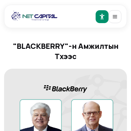
"BLACKBERRY"-н Амжилтын
Түүхээс