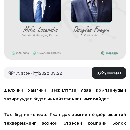
175 үзсэн
2022.09.22
Хуваалцах
•
Дэлхийн хамгийн амжилттай яваа компаниудын
захирлуудад бүгдэд нь нийтлэг нэг шинж байдаг.
Тэд бүгд инженерүүд. Түүхэн дэх хамгийн өндөр ашигтай
төхөөрөмжийг зохион бүтээсэн компани болох