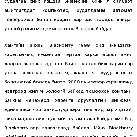
судалгаа хийх явцдаа бизнесийн бүхий л салбарт
ашиглагддаг компьютер, худалдааны автомат
төхөөрөмжүүд болон кредит картаас тооцоо хийдэг
утасгүй радио модемыг зохион бүтээсэн байдаг.
Хамгийн анхны Blackberry 1999 онд мэндэлж,
хэрэглэгчид и-мэйлээ гэртээ харьж эсвэл ажил
дээрээ интернэтэд орж байж шалгах биш харин гар
утсаа ашиглан хэзээ ч, хаана ч шууд шалгах
боломжтой болсон билээ. 2000 оны эхээр хэрэглээнд
нэвтрээд жил ч болоогүй байхад томоохон компани,
банкны менежерүүд, хөрөнгө оруулалтын шинжээч,
эдийн засагчид, захирлууд зэрэг нийгэмд нэр хүндтэй,
шинэ мэдээллийг цаг мөч тутамд авч байдаг хүмүүс бүгд
Blackberry-ээр зэвсэглээд байлаа. Ийнхүү Blackberry
InfoWorld сэтгүүлээс зарладаг тухайн жилийн оны