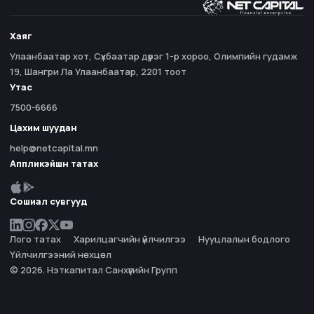
Хаяг
Улаанбаатар хот, Сүхбаатар дүүрэг 1-р хороо, Олимпийн гудамж
19, Шангри Ла Улаанбаатар, 2201 тоот
Утас
7500-6666
Цахим шуудан
help@netcapital.mn
Аппликэйшн татах
Сошиал сувгууд
Лого татах
Харилцагчийн үйлчилгээ
Нууцлалын бодлого
Үйлчилгээний нөхцөл
© 2026. Нэткапитал Санхүүгийн Групп