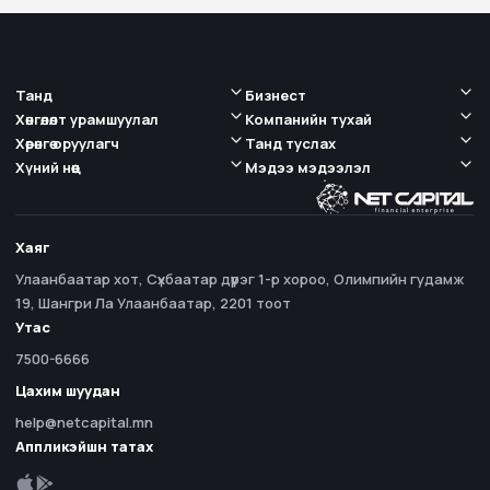
Танд
Бизнест
Хөнгөлөлт урамшуулал
Компанийн тухай
Хөрөнгө оруулагч
Танд туслах
Хүний нөөц
Мэдээ мэдээлэл
Хаяг
Улаанбаатар хот, Сүхбаатар дүүрэг 1-р хороо, Олимпийн гудамж
19, Шангри Ла Улаанбаатар, 2201 тоот
Утас
7500-6666
Цахим шуудан
help@netcapital.mn
Аппликэйшн татах