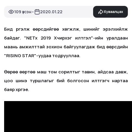
109 үзсэн
2020.01.22
Хуваалцах
•
Бид үргэлж өөрсдийгөө хөгжүүлж, шинийг эрэлхийлж
байдаг. "NETx 2019 Хүчирхэг илтгэл"-ийн уралдаан
маань амжилттай зохион байгуулагдаж бид өөрсдийн
"RISING STAR"-уудаа тодрууллаа.
Өөрөө өөртөө маш том сорилтыг тавин, айдсаа давж,
цоо шинэ туршлагыг бий болгосон илтгэгч нартаа
баяр хүргэе.