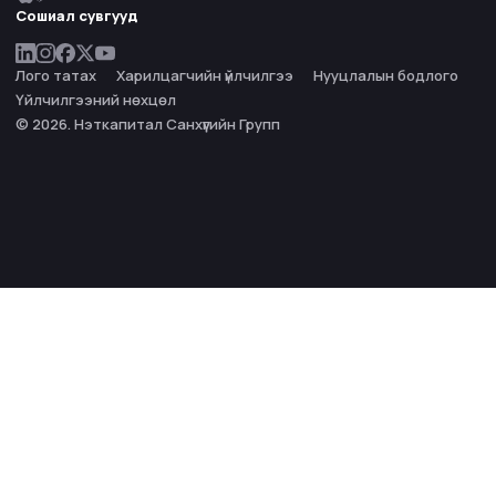
Сошиал сувгууд
Лого татах
Харилцагчийн үйлчилгээ
Нууцлалын бодлого
Үйлчилгээний нөхцөл
© 2026. Нэткапитал Санхүүгийн Групп