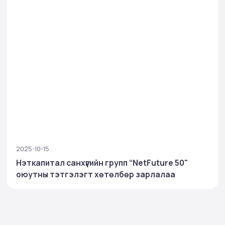
2025-10-15
Нэткапитал санхүүгийн групп “NetFuture 50"
оюутны тэтгэлэгт хөтөлбөр зарлалаа