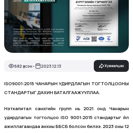
682 үзсэн
2023.12.13
Хуваалцах
•
ISO9001:2015 ЧАНАРЫН УДИРДЛАГЫН ТОГТОЛЦООНЫ
СТАНДАРТЫГ ДАХИН БАТАЛГААЖУУЛЛАА.
Нэткапитал санхүүгийн групп нь 2021 онд Чанарын
удирдлагын тогтолцоо ISO 9001:2015 стандартыг үйл
ажиллагаандаа анхны ББСБ болсон билээ. 2023 оны 12