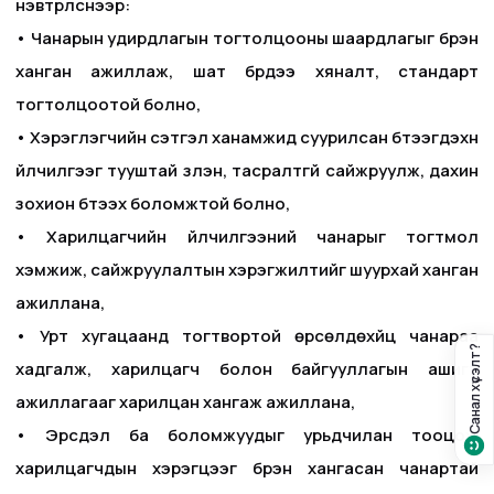
нэвтрүүлснээр:
• Чанарын удирдлагын тогтолцооны шаардлагыг бүрэн
ханган ажиллаж, шат бүрдээ хяналт, стандарт
тогтолцоотой болно,
• Хэрэглэгчийн сэтгэл ханамжид суурилсан бүтээгдэхүүн
үйлчилгээг тууштай үзүүлэн, тасралтгүй сайжруулж, дахин
зохион бүтээх боломжтой болно,
• Харилцагчийн үйлчилгээний чанарыг тогтмол
хэмжиж, сайжруулалтын хэрэгжилтийг шуурхай ханган
ажиллана,
• Урт хугацаанд тогтвортой өрсөлдөхүйц чанараа
Санал хүсэлт?
хадгалж, харилцагч болон байгууллагын ашигт
ажиллагааг харилцан хангаж ажиллана,
• Эрсдэл ба боломжуудыг урьдчилан тооцож
харилцагчдын хэрэгцээг бүрэн хангасан чанартай