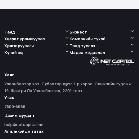
Танд
Бизнест
Хөнгөлөлт урамшуулал
Компанийн тухай
Хөрөнгө оруулагч
Танд туслах
Хүний нөөц
Мэдээ мэдээлэл
Хаяг
Улаанбаатар хот, Сүхбаатар дүүрэг 1-р хороо, Олимпийн гудамж
19, Шангри Ла Улаанбаатар, 2201 тоот
Утас
7500-6666
Цахим шуудан
help@netcapital.mn
Аппликэйшн татах