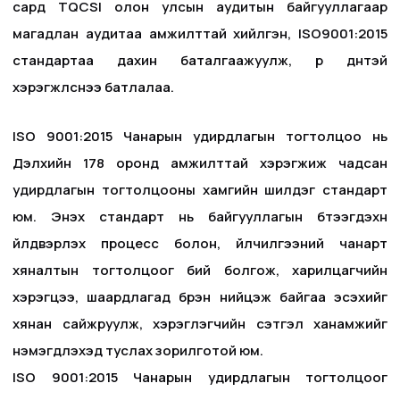
сард TQCSI олон улсын аудитын байгууллагаар
магадлан аудитаа амжилттай хийлгэн, ISO9001:2015
стандартаа дахин баталгаажуулж, үр дүнтэй
хэрэгжүүлснээ батлалаа.
ISO 9001:2015 Чанарын удирдлагын тогтолцоо нь
Дэлхийн 178 оронд амжилттай хэрэгжиж чадсан
удирдлагын тогтолцооны хамгийн шилдэг стандарт
юм. Энэхүү стандарт нь байгууллагын бүтээгдэхүүн
үйлдвэрлэх процесс болон, үйлчилгээний чанарт
хяналтын тогтолцоог бий болгож, харилцагчийн
хэрэгцээ, шаардлагад бүрэн нийцэж байгаа эсэхийг
хянан сайжруулж, хэрэглэгчийн сэтгэл ханамжийг
нэмэгдүүлэхэд туслах зорилготой юм.
ISO 9001:2015 Чанарын удирдлагын тогтолцоог