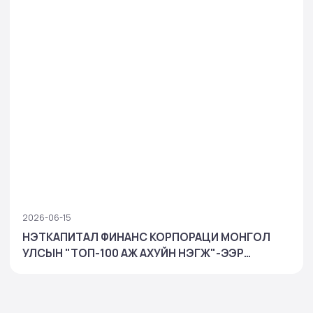
2026-06-15
НЭТКАПИТАЛ ФИНАНС КОРПОРАЦИ МОНГОЛ
УЛСЫН "ТОП-100 АЖ АХУЙН НЭГЖ"-ЭЭР
ШАЛГАРЧ, БАНК БУС САНХҮҮГИЙН САЛБАРТАА
ТЭРГҮҮЛЛЭЭ