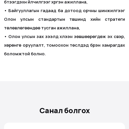
бүтээгдэхүүн үйлчилгээг хүргэн ажиллана,
• Байгууллагын гадаад ба дотоод орчны шинжилгээг
Олон улсын стандартын түвшинд хийн стратеги
төлөвлөгөөндөө тусган ажиллана,
• Олон улсын зах зээлд хүлээн зөвшөөрөгдөж эх үүсвэр,
хөрөнгө оруулалт, томоохон төслүүдэд бүрэн хамрагдах
боломжтой болно.
Санал болгох