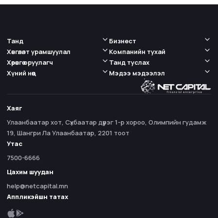
Танд
Бизнест
Хөнгөлөлт урамшуулал
Компанийн тухай
Хөрөнгө оруулагч
Танд туслах
Хүний нөөц
Мэдээ мэдээлэл
Хаяг
Улаанбаатар хот, Сүхбаатар дүүрэг 1-р хороо, Олимпийн гудамж
19, Шангри Ла Улаанбаатар, 2201 тоот
Утас
7500-6666
Цахим шуудан
help@netcapital.mn
Аппликэйшн татах