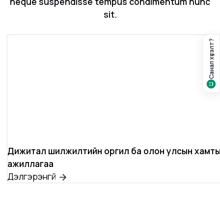
neque suspendisse tempus condimentum nunc
sit.
Санал хүсэлт?
Дижитал шилжилтийн оргил ба олон улсын хамт
ажиллагаа
Дэлгэрэнгүй