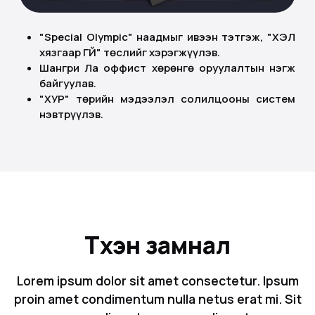
"Special Olympic" наадмыг ивээн тэтгэж, "ХЭЛ
хязгаар ҮГҮЙ" төслийг хэрэгжүүлэв.
Шангри Ла оффист хөрөнгө оруулалтын нэгж
байгуулав.
"ХУР" төрийн мэдээлэл солилцооны систем
нэвтрүүлэв.
Түүхэн замнал
Lorem ipsum dolor sit amet consectetur. Ipsum
proin amet condimentum nulla netus erat mi. Sit