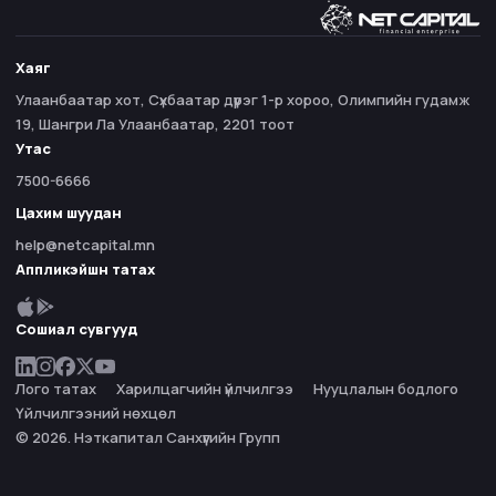
Хаяг
Улаанбаатар хот, Сүхбаатар дүүрэг 1-р хороо, Олимпийн гудамж
19, Шангри Ла Улаанбаатар, 2201 тоот
Утас
7500-6666
Цахим шуудан
help@netcapital.mn
Аппликэйшн татах
Сошиал сувгууд
Лого татах
Харилцагчийн үйлчилгээ
Нууцлалын бодлого
Үйлчилгээний нөхцөл
© 2026. Нэткапитал Санхүүгийн Групп