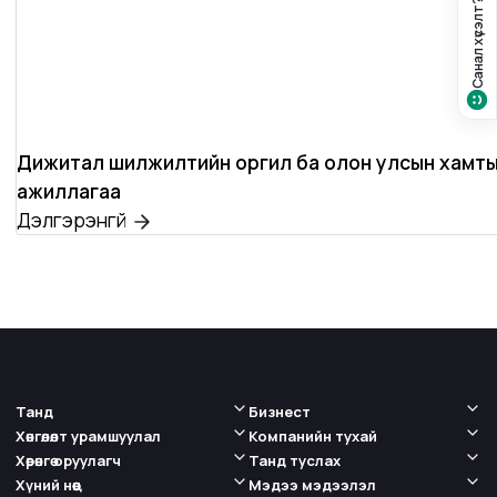
Санал хүсэлт?
Дижитал шилжилтийн оргил ба олон улсын хамт
ажиллагаа
Дэлгэрэнгүй
Танд
Бизнест
Хөнгөлөлт урамшуулал
Компанийн тухай
Хөрөнгө оруулагч
Танд туслах
Хүний нөөц
Мэдээ мэдээлэл