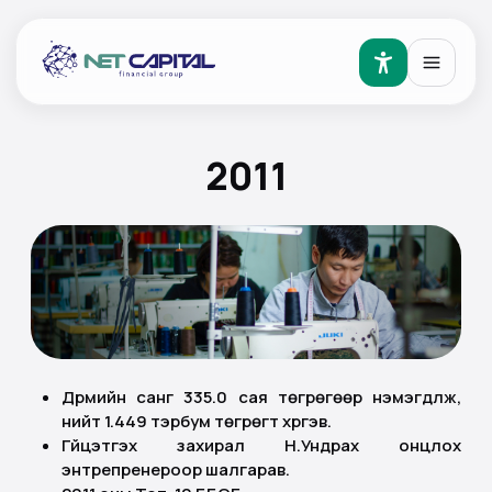
2011
Дүрмийн санг 335.0 сая төгрөгөөр нэмэгдүүлж,
нийт 1.449 тэрбум төгрөгт хүргэв.
Гүйцэтгэх захирал Н.Ундрах онцлох
энтрепренероор шалгарав.