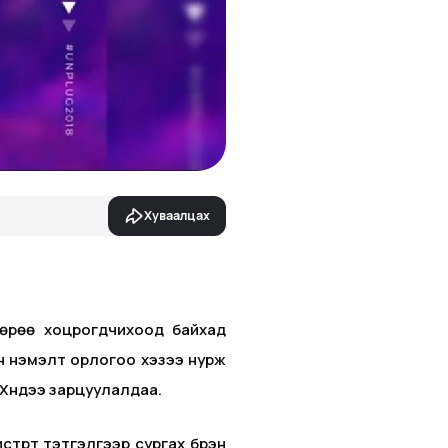
Хуваалцах
өөрөө хоцрогдчихоод байхад
н нэмэлт орлогоо хэзээ нурж
 Хүндээ зарцуулалдаа.
стрт тэтгэлгээр сургах бүрэн