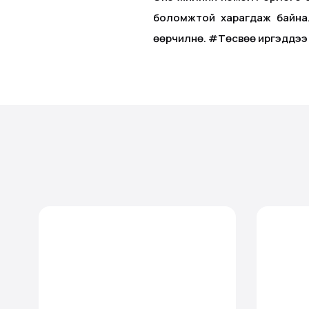
боломжтой харагдаж байна.
өөрчилнө. #Төсвөө иргэддээ