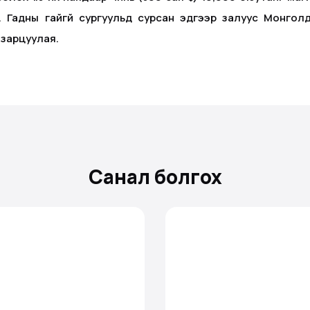
 Гадны гайгүй сургуульд сурсан эдгээр залуус Монгол
 зарцуулая.
Санал болгох