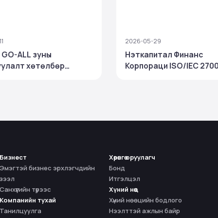
11
2026-05-29
 GO-ALL зуны
Нэткапитал Финанс
улалт хөтөлбөр
Корпораци ISO/IEC 270
длаа
олон улсын стандарты
дэх удаагаа амжилтта
баталгаажууллаа
Бизнест
Хөрөнгө оруулагч
Эмэгтэй бизнес эрхлэгчдийн
Бонд
зээл
Итгэлцэл
Санхүүгийн түрээс
Хүний нөөц
Компанийн тухай
Хүний нөөцийн бодлого
Танилцуулга
Нээлттэй ажлын байр