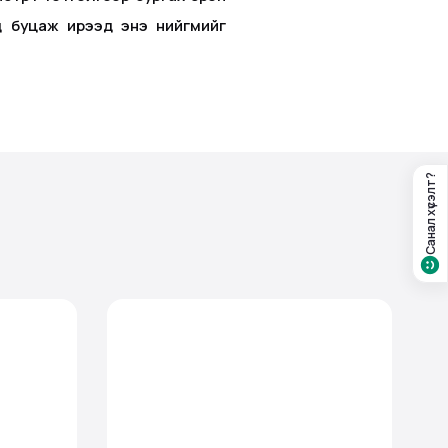
д буцаж ирээд энэ нийгмийг
Санал хүсэлт?