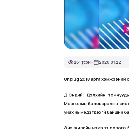
261 үзсэн
2020.01.22
•
Unplug 2018 арга хэмжээний
Д.Сүндий: Дэлхийн томчууд
Монголын боловсролын систе
унах нь мэдэгдэхгүй байшин б
Энэ жилийн нэмэлт орлого бо