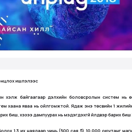
 онцлох ишлэлээс
ын хэлж байгаагаар дэлхийн боловсролын систем нь 
м хаана яваа нь ойлгомжтой. Ядаж энэ төсвийн 1 жилий
арих биш, хэзээ дампуурах нь мэдэгдэхгүй үйлдвэр барих биш
лох 1.3 их наядаар чинь (500 сая $) 10,000 оюутанг маги