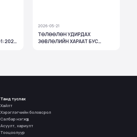
2026-05-21
2
ТӨЛӨӨЛӨН УДИРДАХ
01:2022
ЗӨВЛӨЛИЙН ХАРААТ БУС
“
г дөрөв
ГИШҮҮНИЙ СОНГОН
й
ШАЛГАРУУЛАЛТ
Танд туслах
Хайлт
Хэрэглэгчийн боловсрол
Салбар нэгжүүд
Асуулт, хариулт
Тооцоолуур