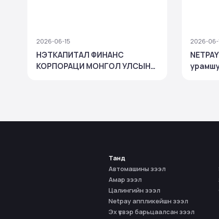
2026-06-15
2026-06-
НЭТКАПИТАЛ ФИНАНС
NETPAY
КОРПОРАЦИ МОНГОЛ УЛСЫН
урамшу
"ТОП-100 АЖ АХУЙН НЭГЖ"-
зарлаг
ЭЭР ШАЛГАРЧ, БАНК БУС
САНХҮҮГИЙН САЛБАРТАА
ТЭРГҮҮЛЛЭЭ
Танд
Автомашины зээл
Амар зээл
Цалингийн зээл
Netpay аппликейшн зээл
Эх үүсвэр барьцаалсан зээл