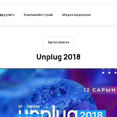
ө оруулагч
Компанийн тухай
Мэдээ мэдээлэл
Арга хэмжээ
Unplug 2018