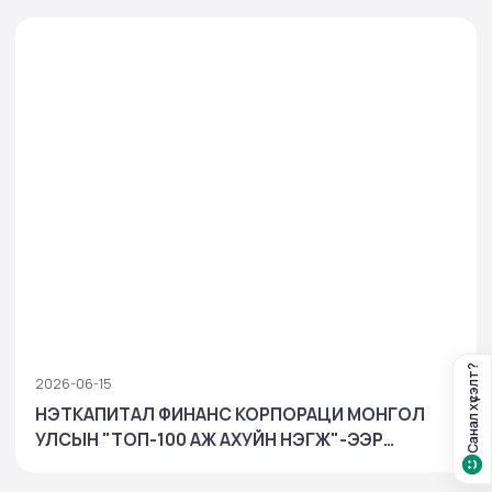
Санал хүсэлт?
2026-06-15
НЭТКАПИТАЛ ФИНАНС КОРПОРАЦИ МОНГОЛ
УЛСЫН "ТОП-100 АЖ АХУЙН НЭГЖ"-ЭЭР
ШАЛГАРЧ, БАНК БУС САНХҮҮГИЙН САЛБАРТАА
ТЭРГҮҮЛЛЭЭ