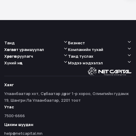
Танд
Бизнест
Хөнгөлөлт урамшуулал
Компанийн тухай
Хөрөнгө оруулагч
Танд туслах
Хүний нөөц
Мэдээ мэдээлэл
Хаяг
Улаанбаатар хот, Сүхбаатар дүүрэг 1-р хороо, Олимпийн гудамж
19, Шангри Ла Улаанбаатар, 2201 тоот
Утас
7500-6666
Цахим шуудан
help@netcapital.mn