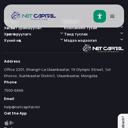
For You
Бизнест
Хөнгөлөлт урамшуулал
Компанийн тухай
Хөрөнгө оруулагч
Танд туслах
Хүний нөөц
Мэдээ мэдээлэл
Address
Office 2201, Shangri-La Ulaanbaatar, 19 Olympic Street, 1st
Khoroo, Sukhbaatar District, Ulaanbaatar, Mongolia
Phone
7500-6666
Email
help@netcapital.mn
Get the App
Feedback?