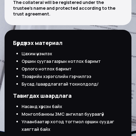
The collateral will be registered under the
trustee's name and protected according to the
trust agreement.
Бүрдүүлэх материал
Цахим үнэмлэх
Оршин суугаа газрын нотлох баримт
Орлого нотлох баримт
Тээврийн хэрэгслийн гэрчилгээ
Бусад /шаардлагатай тохиолдолд/
Тавигдах шаардлага
Насанд хүрсэн байх
Монголбанкны ЗМС ангилал буураагүй
Улаанбаатар хотод тогтмол оршин суудаг
хаягтай байх