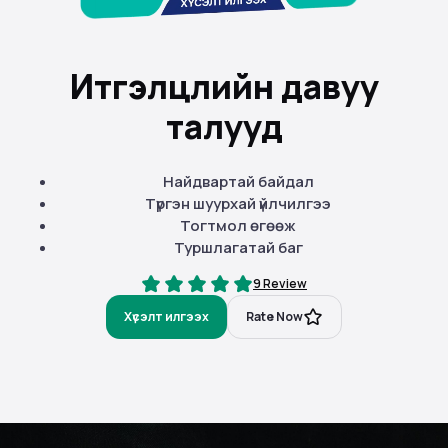
Итгэлцлийн давуу
талууд
Найдвартай байдал
Түргэн шуурхай үйлчилгээ
Тогтмол өгөөж
Туршлагатай баг
9 Review
Хүсэлт илгээх
Rate Now