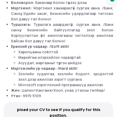
Боловсрол:
Бакалавр болон түүнээс дээш
Мэргэжил:
Мэргэжил хамаарахгүй сургаж авна. /Банк,
Санхүү, Эдийн засаг, Бизнесийн удирдлагаар төгссөн
бол давуу тал болно/
Туршлага:
Туршлага шаардахгүй, сургаж авна. /Банк
санхүү, бизнесийн байгууллагад зээл болон
борлуулалтын үйл ажиллагааны чиглэлээр ажиллаж
байсан бол давуу тал болно/
Ерөнхий ур чадвар: /Soft skill/
Харилцааны соёлтой
Өөрийгөө илэрхийлэх чадвартай
Асуудал, маргааныг түргэн шийдэх
Мэргэжлийн ур чадвар: /Hard skill/
Зээлийн судалгаа, зээлийн бодолт, эрсдэлтэй
зээл дээр ажиллах зэрэгт сургана
Microsoft хэрэглээний программууд ажиллах
Жич:
Цалин+Хангамж/Хоол, унаа, утасны төлбөр/
Утас:
9915-5109
pload your CV to see if you qualify for this
position.