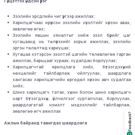
Гүйцэтгэх үндсэн үүрэг
Зээлийн эрсдлийн чиг үүргээр ажиллах;
Харилцагчаас ирүүлсэн зээлийн хүсэлтийг хүлээн авах,
зөвлөгөө өгөх;
Зээлийн явцын хяналтыг хийж зээл бүрийг цаг
хугацаанд нь төлүүлэхийг зорьж ажиллах, зээлийн
эргэн төлөлтөд хариуцах;
Хугацаа хэтэрсэн зээлтэй цагийн төлөвлөгөө гарган
ажиллах, барьцааг хураах, худалдан борлуулах;
Харилцагчтай ярилцлага хийх, бүтээгдэхүүний
нөхцөлийг тайлбарлаж ойлгуулах, шаардлага
хангасан харилцагчийн өргөдөл хүлээн авч судалгаа
хийх;
Шинэ харилцагч татах, хүчин болон шинэ харилцагч
нарт бүтээгдэхүүн, үйлчилгээг сурталчлах, борлуулах,
шаардлагатай нэмэлт мэдээллийг тайлбарлаж,
зөвлөгөө өгч ажиллах
Feedback?
Ажлын байранд тавигдах шаардлага