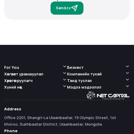
Send cv
For You
Бизнест
Хөнгөлөлт урамшуулал
Компанийн тухай
Хөрөнгө оруулагч
Танд туслах
Хүний нөөц
Мэдээ мэдээлэл
Address
Office 2201, Shangri-La Ulaanbaatar, 19 Olympic Street, 1st
Khoroo, Sukhbaatar District, Ulaanbaatar, Mongolia
Phone