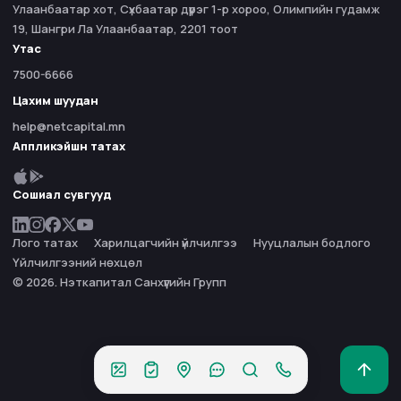
Улаанбаатар хот, Сүхбаатар дүүрэг 1-р хороо, Олимпийн гудамж
19, Шангри Ла Улаанбаатар, 2201 тоот
Утас
7500-6666
Цахим шуудан
help@netcapital.mn
Аппликэйшн татах
Сошиал сувгууд
Лого татах
Харилцагчийн үйлчилгээ
Нууцлалын бодлого
Үйлчилгээний нөхцөл
© 2026. Нэткапитал Санхүүгийн Групп