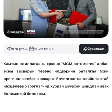
878 үзсэн
2022.05.25
Хуваалцах
•
Хамтын ажиллагааны хүрээнд “МСМ автомотив” албан
ёсны засварын төвөөс үйлдвэрийн баталгаа бүхий
оригинал сэлбэг, засварын үйлчилгээг санхүүгийн таатай
нөхцөлөөр хэрэглэгчид хурдан шуурхай шийдүүлэн авах
боломжтой болох юм.