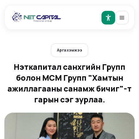
Арга хэмжээ
Нэткапитал санхүүгийн Групп
болон МСМ Групп "Хамтын
ажиллагааны санамж бичиг"-т
гарын үсэг зурлаа.