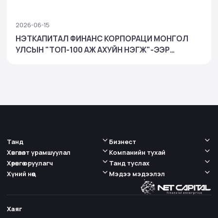
2026-06-15
НЭТКАПИТАЛ ФИНАНС КОРПОРАЦИ МОНГОЛ
УЛСЫН "ТОП-100 АЖ АХУЙН НЭГЖ"-ЭЭР
ШАЛГАРЧ, БАНК БУС САНХҮҮГИЙН САЛБАРТАА
ТЭРГҮҮЛЛЭЭ
Танд
Бизнест
Хөнгөлөлт урамшуулал
Компанийн тухай
Хөрөнгө оруулагч
Танд туслах
Хүний нөөц
Мэдээ мэдээлэл
Хаяг