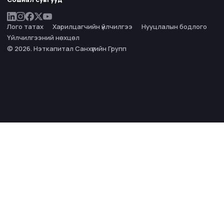
Лого татах
Харилцагчийн үйлчилгээ
Нууцлалын бодлого
Үйлчилгээний нөхцөл
© 2026. Нэткапитал Санхүүгийн Групп