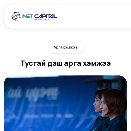
Арга хэмжээ
Тусгай үдэш арга хэмжээ