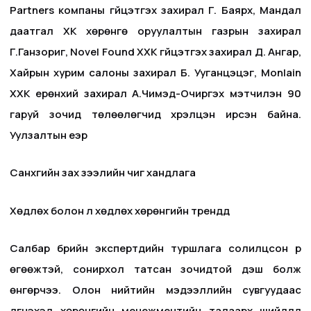
Partners компаны гүйцэтгэх захирал Г. Баярхүү, Мандал
даатгал ХК хөрөнгө оруулалтын газрын захирал
Г.Ганзориг, Novel Found ХХК гүйцэтгэх захирал Д. Ангар,
Хайрын хурим салоны захирал Б. Ууганцэцэг, Monlain
ХХК ерөнхий захирал А.Чимэд-Очиргэх мэтчилэн 90
гаруй зочид төлөөлөгчид хүрэлцэн ирсэн байна.
Уулзалтын үеэр
Санхүүгийн зах зээлийн чиг хандлага
Хөдлөх болон үл хөдлөх хөрөнгийн трендүүд
Салбар бүрийн экспертүүдийн туршлага солилцсон үр
өгөөжтэй, сонирхол татсан зочидтой үдэш болж
өнгөрчээ. Олон нийтийн мэдээллийн сувгуудаас
дүгнэхэд хөрөнгийн менежментийн талаарх шийдлүүд