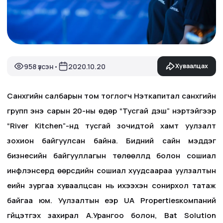
958 үзсэн
2020.10.20
Хуваалцах
•
Санхүүгийн салбарын том тоглогч Нэткапитал санхүүгийн
групп энэ сарын 20-ны өдөр “Тусгай үдэш” нэртэйгээр
“River Kitchen”-нд тусгай зочидтой хамт уулзалт
зохион байгуулсан байна. Бидний сайн мэддэг
бизнесийн байгууллагын төлөөллүүд болон сошиал
инфлүэнсерүүд өөрсдийн сошиал хуудсаараа уулзалтын
үеийн зургаа хуваалцсан нь ихээхэн сонирхол татаж
байгаа юм. Уулзалтын үеэр UA Propertiesкомпаний
гүйцэтгэх захирал А.Урангоо болон, Bat Solution