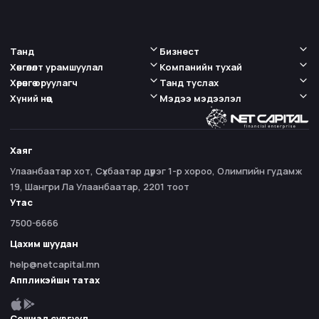
Танд
Бизнест
Хөнгөлөлт урамшуулал
Компанийн тухай
Хөрөнгө оруулагч
Танд туслах
Хүний нөөц
Мэдээ мэдээлэл
Хаяг
Улаанбаатар хот, Сүхбаатар дүүрэг 1-р хороо, Олимпийн гудамж
19, Шангри Ла Улаанбаатар, 2201 тоот
Утас
7500-6666
Цахим шуудан
help@netcapital.mn
Аппликэйшн татах
Сошиал сувгууд