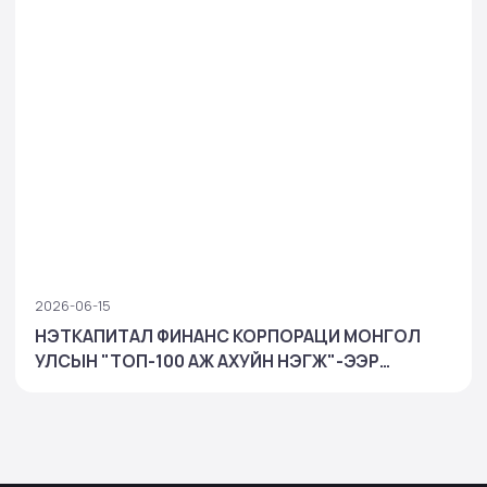
2026-06-15
НЭТКАПИТАЛ ФИНАНС КОРПОРАЦИ МОНГОЛ
УЛСЫН "ТОП-100 АЖ АХУЙН НЭГЖ"-ЭЭР
ШАЛГАРЧ, БАНК БУС САНХҮҮГИЙН САЛБАРТАА
ТЭРГҮҮЛЛЭЭ