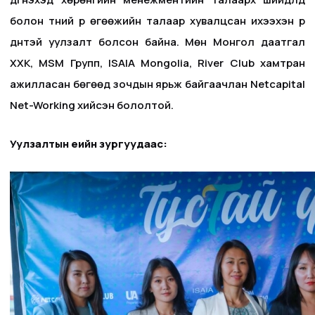
болон түүний үр өгөөжийн талаар хувалцсан ихээхэн үр
дүнтэй уулзалт болсон байна. Мөн Монгол даатгал
ХХК, MSM Групп, ISAIA Mongolia, River Club хамтран
ажилласан бөгөөд зочдын ярьж байгаачлан Netcapital
Net-Working хийсэн бололтой.
Уулзалтын үеийн зургуудаас: