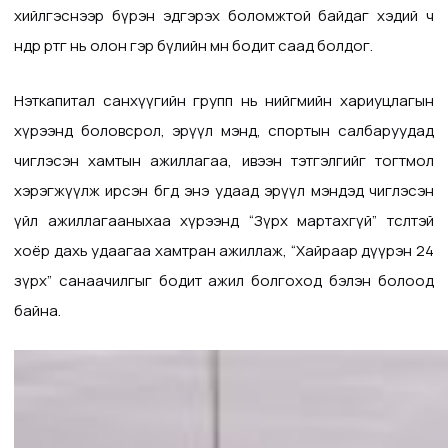
хийлгэснээр бүрэн эдгэрэх боломжтой байдаг хэдий ч
өндөр өртөг нь олон гэр бүлийн өмнө бодит саад болдог.
Нэткапитал санхүүгийн групп нь нийгмийн хариуцлагын
хүрээнд боловсрол, эрүүл мэнд, спортын салбаруудад
чиглэсэн хамтын ажиллагаа, ивээн тэтгэлгийг тогтмол
хэрэгжүүлж ирсэн бөгөөд энэ удаад эрүүл мэндэд чиглэсэн
үйл ажиллагааныхаа хүрээнд “Зүрх мартахгүй” төсөлтэй
хоёр дахь удаагаа хамтран ажиллаж, “Хайраар дүүрэн 24
зүрх” санаачилгыг бодит ажил болгоход бэлэн болоод
байна.