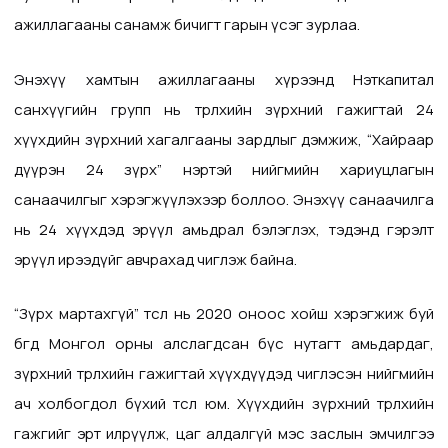
ажиллагааны санамж бичигт гарын үсэг зурлаа.
Энэхүү хамтын ажиллагааны хүрээнд Нэткапитал
санхүүгийн групп нь төрөлхийн зүрхний гажигтай 24
хүүхдийн зүрхний хагалгааны зардлыг дэмжиж, “Хайраар
дүүрэн 24 зүрх” нэртэй нийгмийн хариуцлагын
санаачилгыг хэрэгжүүлэхээр боллоо. Энэхүү санаачилга
нь 24 хүүхдэд эрүүл амьдрал бэлэглэх, тэдэнд гэрэлт
эрүүл ирээдүйг авчрахад чиглэж байна.
“Зүрх мартахгүй” төсөл нь 2020 оноос хойш хэрэгжиж буй
бөгөөд Монгол орны алслагдсан бүс нутагт амьдардаг,
зүрхний төрөлхийн гажигтай хүүхдүүдэд чиглэсэн нийгмийн
ач холбогдол бүхий төсөл юм. Хүүхдийн зүрхний төрөлхийн
гажгийг эрт илрүүлж, цаг алдалгүй мэс заслын эмчилгээ