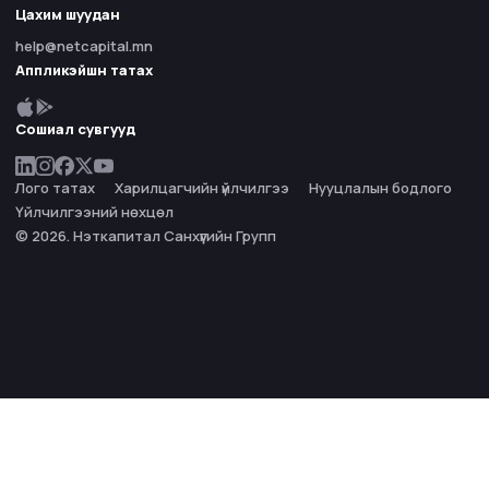
Цахим шуудан
help@netcapital.mn
Аппликэйшн татах
Сошиал сувгууд
Лого татах
Харилцагчийн үйлчилгээ
Нууцлалын бодлого
Үйлчилгээний нөхцөл
© 2026. Нэткапитал Санхүүгийн Групп