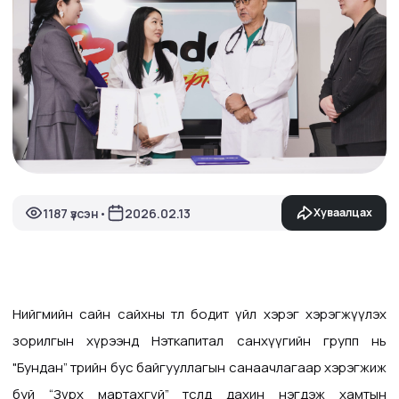
1187 үзсэн
2026.02.13
Хуваалцах
•
Нийгмийн сайн сайхны төлөө бодит үйл хэрэг хэрэгжүүлэх
зорилгын хүрээнд Нэткапитал санхүүгийн групп нь
"Бундан” төрийн бус байгууллагын санаачлагаар хэрэгжиж
буй “Зүрх мартахгүй” төсөлд дахин нэгдэж хамтын