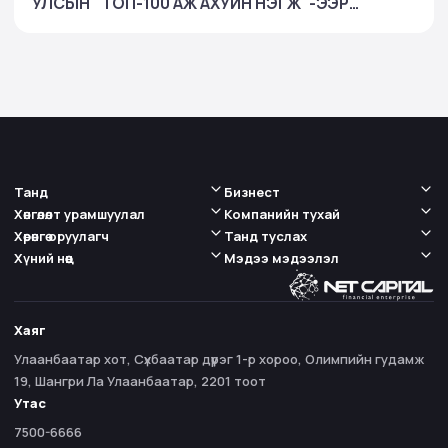
УЛСЫН "ТОП-100 АЖ АХУЙН НЭГЖ"-ЭЭР
ШАЛГАРЧ, БАНК БУС САНХҮҮГИЙН САЛБАРТАА
ТЭРГҮҮЛЛЭЭ
Танд
Бизнест
Хөнгөлөлт урамшуулал
Компанийн тухай
Хөрөнгө оруулагч
Танд туслах
Хүний нөөц
Мэдээ мэдээлэл
Хаяг
Улаанбаатар хот, Сүхбаатар дүүрэг 1-р хороо, Олимпийн гудамж
19, Шангри Ла Улаанбаатар, 2201 тоот
Утас
7500-6666