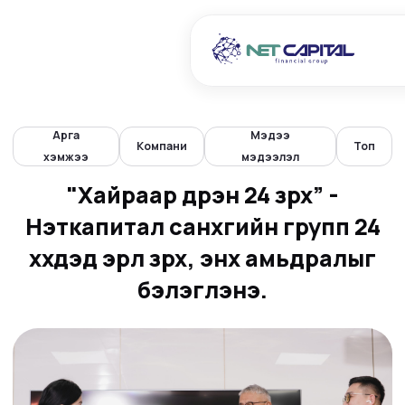
Арга
Мэдээ
Компани
Топ
хэмжээ
мэдээлэл
"Хайраар дүүрэн 24 зүрх” -
Нэткапитал санхүүгийн групп 24
хүүхдэд эрүүл зүрх, энх амьдралыг
бэлэглэнэ.