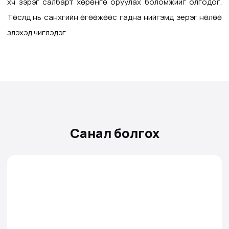
хүч зэрэг салбарт хөрөнгө оруулах боломжийг олгодог.
Төслүүд нь санхүүгийн өгөөжөөс гадна нийгэмд эерэг нөлөө
үзүүлэхэд чиглэдэг.
Санал болгох