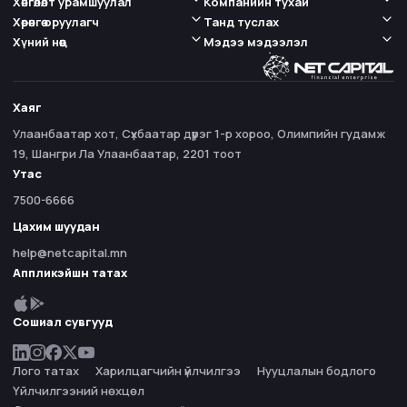
Хөнгөлөлт урамшуулал
Компанийн тухай
Хөрөнгө оруулагч
Танд туслах
Хүний нөөц
Мэдээ мэдээлэл
Хаяг
Улаанбаатар хот, Сүхбаатар дүүрэг 1-р хороо, Олимпийн гудамж
19, Шангри Ла Улаанбаатар, 2201 тоот
Утас
7500-6666
Цахим шуудан
help@netcapital.mn
Аппликэйшн татах
Сошиал сувгууд
Лого татах
Харилцагчийн үйлчилгээ
Нууцлалын бодлого
Үйлчилгээний нөхцөл