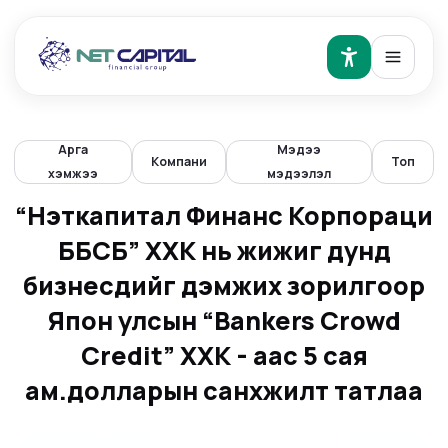
Арга
Мэдээ
Компани
Топ
хэмжээ
мэдээлэл
“Нэткапитал Финанс Корпораци
ББСБ” ХХК нь жижиг дунд
бизнесүүдийг дэмжих зорилгоор
Япон улсын “Bankers Crowd
Credit” ХХК - аас 5 сая
ам.долларын санхүүжилт татлаа