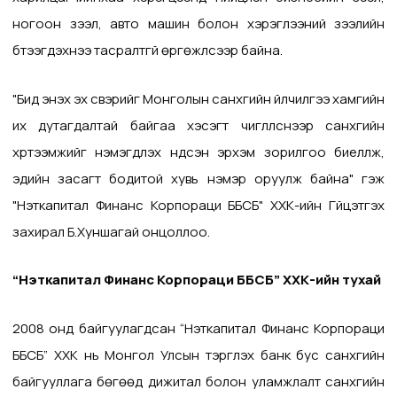
ногоон зээл, авто машин болон хэрэглээний зээлийн
бүтээгдэхүүнээ тасралтгүй өргөжүүлсээр байна.
"Бид энэхүү эх үүсвэрийг Монголын санхүүгийн үйлчилгээ хамгийн
их дутагдалтай байгаа хэсэгт чиглүүлснээр санхүүгийн
хүртээмжийг нэмэгдүүлэх үндсэн эрхэм зорилгоо биелүүлж,
эдийн засагт бодитой хувь нэмэр оруулж байна" гэж
"Нэткапитал Финанс Корпораци ББСБ" ХХК-ийн Гүйцэтгэх
захирал Б.Хуншагай онцоллоо.
“Нэткапитал Финанс Корпораци ББСБ” ХХК
-ийн тухай
2008 онд байгуулагдсан
“Нэткапитал Финанс Корпораци
ББСБ” ХХК
нь Монгол Улсын тэргүүлэх банк бус санхүүгийн
байгууллага бөгөөд дижитал болон уламжлалт санхүүгийн