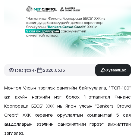
1383 үзсэн
2026.03.16
Хуваалцах
•
Монгол Улсын тэргүүлэх санхүүгийн байгууллага, "ТОП-100"
аж ахуйн нэгжийн нэг болох “Нэткапитал Финанс
Корпораци ББСБ” ХХК нь
Япон улсын "
Bankers Crowd
Credit" ХХК хөрөнгө оруулалтын компанитай 5 сая
ам.долларын зээлийн санхүүжилтийн гэрээг амжилттай
үзэглэлээ.