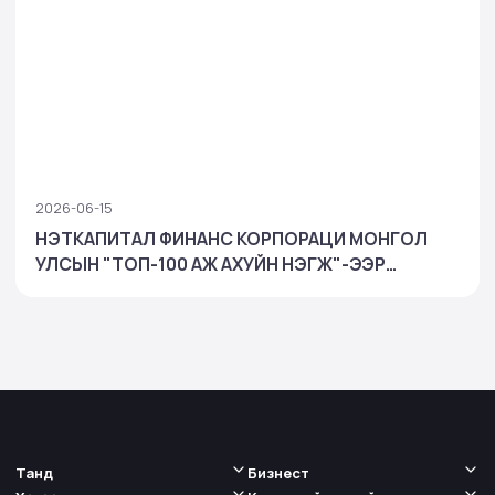
2026-06-15
НЭТКАПИТАЛ ФИНАНС КОРПОРАЦИ МОНГОЛ
УЛСЫН "ТОП-100 АЖ АХУЙН НЭГЖ"-ЭЭР
ШАЛГАРЧ, БАНК БУС САНХҮҮГИЙН САЛБАРТАА
ТЭРГҮҮЛЛЭЭ
Танд
Бизнест