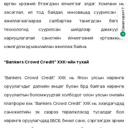
өргөн хүрээний бүтээгдэхүүн үйлчилгээг үзүүлдэг. Компани нь
Санал хүсэлт?
засаглал, ил тод байдал, инновацад суурилсан үйл
ажиллагаагаараа салбартаа танигдсан бөгөөд
технологид суурилсан шийдлээр дамжуулан
хариуцлагатай санхүүгийн үйлчилгээний хүртээмжийг
нэмэгдүүлэхэд манлайлан ажиллаж байна.
“Bankers Crowd Credit” ХХК
-
ийн тухай
“Bankers Crowd Credit” ХХК
нь
Япон улсын
хөрөнгө
оруулагчдыг дэлхийн өнцөг булан бүрд байгаа хөрөнгө
оруулалтын боломжуудтай холбодог олон улсын онлайн
платформ юм. “Bankers Crowd Credit” ХХК нь
зээлдэгчдэд
санхүүжилтийн эх үүсвэрээ төрөлжүүлэхэд тусалдаг бол
хөрөнгө оруулагчдад ББСБ, бичил санхүү, сэргээгдэх эрчим