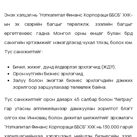
Энэхүү хэлцэл нь
“Нэткапитал Финанс Корпораци ББСБ” ХХК-
ын
эх үүсвэрийн багцыг төрөлжүүлж, зээлийн багцыг
өргөтгөхөөс гадна Монгол орны өнцөг булан бүрд
санхүүгийн хүртээмжийг нэмэгдүүлэхэд чухал түлхэц болох юм.
Тус санхүүжилтийг:
Бичил, жижиг, дунд үйлдвэрлэл эрхлэгчид (ЖДҮ),
Орон нутгийн бизнес эрхлэгчид,
Залуу болон эмэгтэй бизнес эрхлэгчдийн дэмжих
зорилгоор зарцуулахаар төлөвлөж байна.
Тус санхүүжилтийг орон даяарх
45
салбар болон "Netpay"
гар утасны аппликейшнээр дамжуулан зорилтот бүлэгт
олгох юм. Инновац болон дижитал шилжилтийг эрхэмлэгч
“Нэткапитал Финанс Корпораци ББСБ” ХХК
нь 130,000 гаруй
харилцагчийнхаа хэрэгцээнд нийцүүлэн бизнесийн зээл,