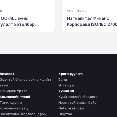
11
2026-05-29
 GO-ALL зуны
Нэткапитал Финанс
улалт хөтөлбөр
Корпораци ISO/IEC 270
длаа
олон улсын стандарты
дэх удаагаа амжилтта
баталгаажууллаа
Бизнест
Хөрөнгө оруулагч
Эмэгтэй бизнес эрхлэгчдийн
Бонд
зээл
Итгэлцэл
Санхүүгийн түрээс
Хүний нөөц
Компанийн тухай
Хүний нөөцийн бодлого
Танилцуулга
Нээлттэй ажлын байр
Компанийн бүтэц
NetX хөтөлбөр
Засаглалын бодлого, дүрэм,
Оюутан