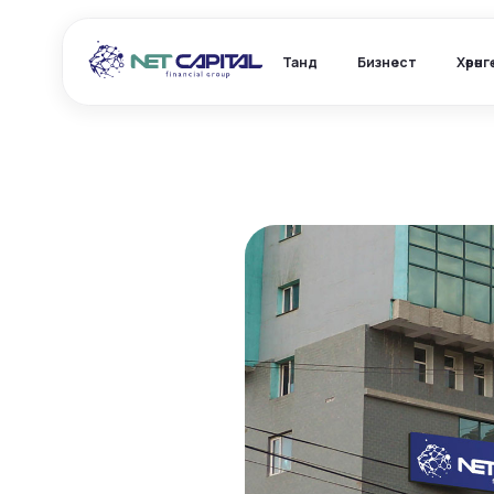
Танд
Бизнест
Хөрөнг