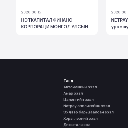
2026-06-15
2026-06-
НЭТКАПИТАЛ ФИНАНС
NETPAY
КОРПОРАЦИ МОНГОЛ УЛСЫН
урамшу
"ТОП-100 АЖ АХУЙН НЭГЖ"-
зарлаг
ЭЭР ШАЛГАРЧ, БАНК БУС
САНХҮҮГИЙН САЛБАРТАА
ТЭРГҮҮЛЛЭЭ
Танд
Автомашины зээл
Амар зээл
Цалингийн зээл
Netpay аппликейшн зээл
Эх үүсвэр барьцаалсан зээл
Хэрэглээний зээл
Дижитал зээл