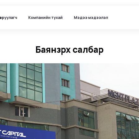
ө оруулагч
Компанийн тухай
Мэдээ мэдээлэл
Баянзүрх салбар