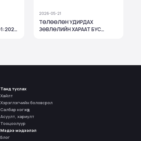
2026-05-21
2
ТӨЛӨӨЛӨН УДИРДАХ
01:2022
ЗӨВЛӨЛИЙН ХАРААТ БУС
“
г дөрөв
ГИШҮҮНИЙ СОНГОН
й
ШАЛГАРУУЛАЛТ
Танд туслах
Хайлт
Хэрэглэгчийн боловсрол
Салбар нэгжүүд
Асуулт, хариулт
Тооцоолуур
Мэдээ мэдээлэл
Блог