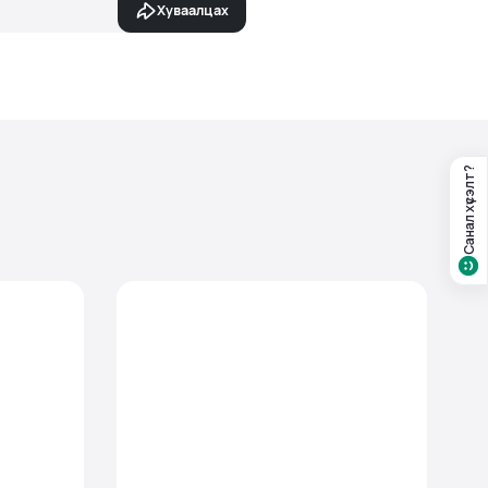
Хуваалцах
Санал хүсэлт?